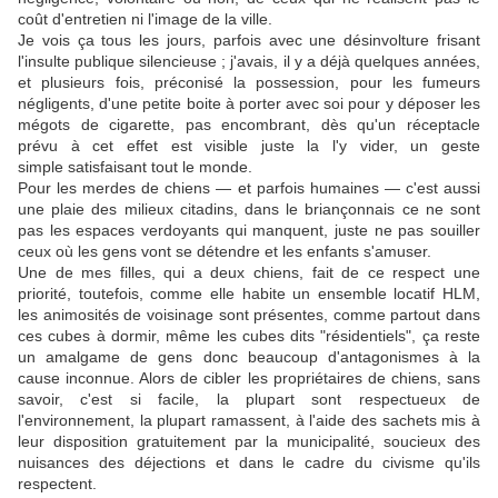
coût d'entretien ni l'image de la ville.
Je vois ça tous les jours, parfois avec une désinvolture frisant
l'insulte publique silencieuse ; j'avais, il y a déjà quelques années,
et plusieurs fois, préconisé la possession, pour les fumeurs
négligents, d'une petite boite à porter avec soi pour y déposer les
mégots de cigarette, pas encombrant, dès qu'un réceptacle
prévu à cet effet est visible juste la l'y vider, un geste
simple satisfaisant tout le monde.
Pour les merdes de chiens — et parfois humaines — c'est aussi
une plaie des milieux citadins, dans le briançonnais ce ne sont
pas les espaces verdoyants qui manquent, juste ne pas souiller
ceux où les gens vont se détendre et les enfants s'amuser.
Une de mes filles, qui a deux chiens, fait de ce respect une
priorité, toutefois, comme elle habite un ensemble locatif HLM,
les animosités de voisinage sont présentes, comme partout dans
ces cubes à dormir, même les cubes dits "résidentiels", ça reste
un amalgame de gens donc beaucoup d'antagonismes à la
cause inconnue. Alors de cibler les propriétaires de chiens, sans
savoir, c'est si facile, la plupart sont respectueux de
l'environnement, la plupart ramassent, à l'aide des sachets mis à
leur disposition gratuitement par la municipalité, soucieux des
nuisances des déjections et dans le cadre du civisme qu'ils
respectent.