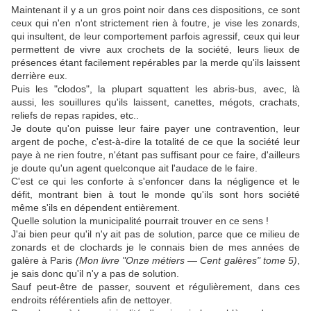
Maintenant il y a un gros point noir dans ces dispositions, ce sont
ceux qui n'en n'ont strictement rien à foutre, je vise les zonards,
qui insultent, de leur comportement parfois agressif, ceux qui leur
permettent de vivre aux crochets de la société, leurs lieux de
présences étant facilement repérables par la merde qu'ils laissent
derrière eux.
Puis les "clodos", la plupart squattent les abris-bus, avec, là
aussi, les souillures qu'ils laissent, canettes, mégots, crachats,
reliefs de repas rapides, etc..
Je doute qu'on puisse leur faire payer une contravention, leur
argent de poche, c'est-à-dire la totalité de ce que la société leur
paye à ne rien foutre, n'étant pas suffisant pour ce faire, d'ailleurs
je doute qu'un agent quelconque ait l'audace de le faire.
C'est ce qui les conforte à s'enfoncer dans la négligence et le
défit, montrant bien à tout le monde qu'ils sont hors société
même s'ils en dépendent entièrement.
Quelle solution la municipalité pourrait trouver en ce sens !
J'ai bien peur qu'il n'y ait pas de solution, parce que ce milieu de
zonards et de clochards je le connais bien de mes années de
galère à Paris
(Mon livre "Onze métiers — Cent galères" tome 5)
,
je sais donc qu'il n'y a pas de solution.
Sauf peut-être de passer, souvent et régulièrement, dans ces
endroits référentiels afin de nettoyer.