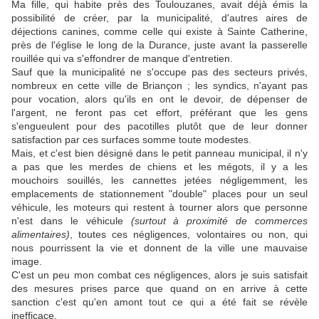
Ma fille, qui habite près des Toulouzanes, avait déjà émis la
possibilité de créer, par la municipalité, d'autres aires de
déjections canines, comme celle qui existe à Sainte Catherine,
près de l'église le long de la Durance, juste avant la passerelle
rouillée qui va s'effondrer de manque d'entretien.
Sauf que la municipalité ne s'occupe pas des secteurs privés,
nombreux en cette ville de Briançon ; les syndics, n'ayant pas
pour vocation, alors qu'ils en ont le devoir, de dépenser de
l'argent, ne feront pas cet effort, préférant que les gens
s'engueulent pour des pacotilles plutôt que de leur donner
satisfaction par ces surfaces somme toute modestes.
Mais, et c'est bien désigné dans le petit panneau municipal, il n'y
a pas que les merdes de chiens et les mégots, il y a les
mouchoirs souillés, les cannettes jetées négligemment, les
emplacements de stationnement "double" places pour un seul
véhicule, les moteurs qui restent à tourner alors que personne
n'est dans le véhicule
(surtout à proximité de commerces
alimentaires)
, toutes ces négligences, volontaires ou non, qui
nous pourrissent la vie et donnent de la ville une mauvaise
image.
C'est un peu mon combat ces négligences, alors je suis satisfait
des mesures prises parce que quand on en arrive à cette
sanction c'est qu'en amont tout ce qui a été fait se révèle
inefficace.