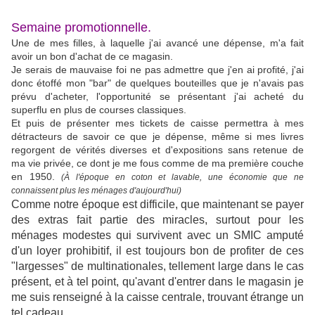
Semaine promotionnelle.
Une de mes filles, à laquelle j'ai avancé une dépense, m'a fait
avoir un bon d'achat de ce magasin.
Je serais de mauvaise foi ne pas admettre que j'en ai profité, j'ai
donc étoffé mon "bar" de quelques bouteilles que je n'avais pas
prévu d'acheter, l'opportunité se présentant j'ai acheté du
superflu en plus de courses classiques.
Et puis de présenter mes tickets de caisse permettra à mes
détracteurs de savoir ce que je dépense, même si mes livres
regorgent de vérités diverses et d'expositions sans retenue de
ma vie privée, ce dont je me fous comme de ma première couche
en 1950.
(À l'époque en coton et lavable, une économie que ne
connaissent plus les ménages d'aujourd'hui)
Comme notre époque est difficile, que maintenant se payer
des extras fait partie des miracles, surtout pour les
ménages modestes qui survivent avec un SMIC amputé
d'un loyer prohibitif, il est toujours bon de profiter de ces
"largesses" de multinationales, tellement large dans le cas
présent, et à tel point, qu'avant d'entrer dans le magasin je
me suis renseigné à la caisse centrale, trouvant étrange un
tel cadeau.