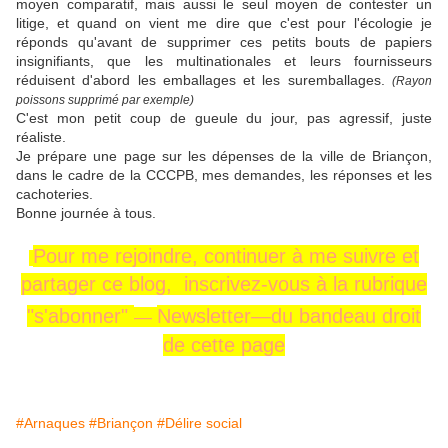
moyen comparatif, mais aussi le seul moyen de contester un
litige, et quand on vient me dire que c'est pour l'écologie je
réponds qu'avant de supprimer ces petits bouts de papiers
insignifiants, que les multinationales et leurs fournisseurs
réduisent d'abord les emballages et les suremballages.
(Rayon
poissons supprimé par exemple)
C'est mon petit coup de gueule du jour, pas agressif, juste
réaliste.
Je prépare une page sur les dépenses de la ville de Briançon,
dans le cadre de la CCCPB, mes demandes, les réponses et les
cachoteries.
Bonne journée à tous.
Pour me rejoindre,
continuer
à me
suivre
et
partager ce blog, inscrivez-vous
à la rubrique
"s'abonner"
Newsletter—
du
bandeau
droit
—
de cette page
#Arnaques
#Briançon
#Délire social