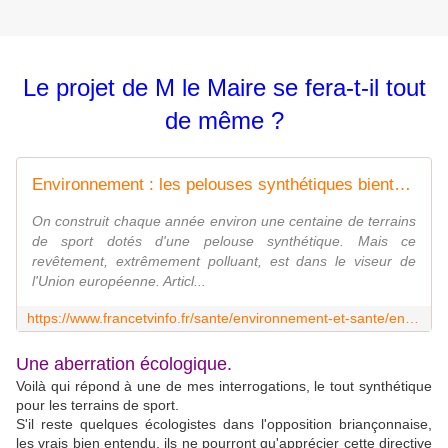
Le projet de M le Maire se fera-t-il tout
de même ?
Environnement : les pelouses synthétiques bientôt interdites sur les terrains de sport
On construit chaque année environ une centaine de terrains
de sport dotés d'une pelouse synthétique. Mais ce
revêtement, extrêmement polluant, est dans le viseur de
l'Union européenne. Articl...
https://www.francetvinfo.fr/sante/environnement-et-sante/environnement-les-pelouses-synthetiques-bientot-interdites-sur-les-terrains-de-sport_5340760.html
Une aberration écologique.
Voilà qui répond à une de mes interrogations, le tout synthétique
pour les terrains de sport.
S'il reste quelques écologistes dans l'opposition briançonnaise,
les vrais bien entendu, ils ne pourront qu'apprécier cette directive