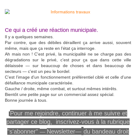
Ce qui a créé une réaction municipale.
Il y a quelques semaines.
Par contre, que des débiles déraillent ça arrive aussi, souvent
même, mais que ça reste en l'état ça interroge.
Ah mais non ! C'est privé, la municipalité ne se charge pas des
dégradations sur le privé, c'est pour ça que dans cette ville
délaissée — sur beaucoup de choses et dans beaucoup de
secteurs — c'est un peu le bordel.
C'est l'image d'un fonctionnement préférentiel ciblé et celle d'une
défaillance municipale caractérisée.
Gauche / droite, même combat, et surtout mêmes intérêts.
Bientôt une petite page sur un commercial assez spécial.
Bonne journée à tous.
Pour me rejoindre,
continuer à me
suivre
et
partager ce blog, inscrivez-vous
à la rubrique
"s'abonner"
Newsletter—
du
bandeau
droit
—