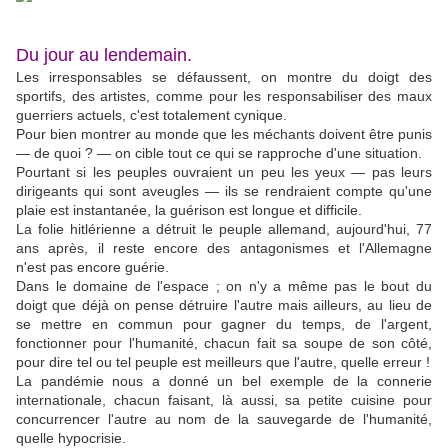
Du jour au lendemain.
Les irresponsables se défaussent, on montre du doigt des
sportifs, des artistes, comme pour les responsabiliser des maux
guerriers actuels, c'est totalement cynique.
Pour bien montrer au monde que les méchants doivent être punis
— de quoi ? — on cible tout ce qui se rapproche d'une situation.
Pourtant si les peuples ouvraient un peu les yeux — pas leurs
dirigeants qui sont aveugles — ils se rendraient compte qu'une
plaie est instantanée, la guérison est longue et difficile.
La folie hitlérienne a détruit le peuple allemand, aujourd'hui, 77
ans après, il reste encore des antagonismes et l'Allemagne
n'est pas encore guérie.
Dans le domaine de l'espace ; on n'y a même pas le bout du
doigt que déjà on pense détruire l'autre mais ailleurs, au lieu de
se mettre en commun pour gagner du temps, de l'argent,
fonctionner pour l'humanité, chacun fait sa soupe de son côté,
pour dire tel ou tel peuple est meilleurs que l'autre, quelle erreur !
La pandémie nous a donné un bel exemple de la connerie
internationale, chacun faisant, là aussi, sa petite cuisine pour
concurrencer l'autre au nom de la sauvegarde de l'humanité,
quelle hypocrisie.