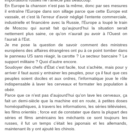
importations russes ne l'affecte pas beaucoup.
En Europe la chanson n'est pas la même, donc par ses mesures
il entraîne l'Europe dans son sillage parce que cette Europe est
vassale, et c'est là l'erreur d'avoir négligé l'entente commerciale,
industrielle et financière avec la Russie, l'Europe a loupé le train
de Moscou qui aurait fait qu'aujourd'hui la situation serait
nettement plus saine, ce qu'on n'aurait pu avoir à l'Ouest on
l'aurait à l'Est.
Je me pose la question de savoir comment des ministres
européens des affaires étrangères ont pu à ce point tomber dans
le panneau US sans réagir, la carotte ? Le secteur bancaire ? Le
support militaire ? Quoi d'autre encore.
Soudoyer des chefs d'État c'est facile, tout s'achète, mais pour y
arriver il faut aussi y entrainer les peuples, pour ça il faut que ces
peuples soient dociles et aux ordres, l'informatique joue le rôle
indispensable à laver les cerveaux et formater les population à
obéir.
Parce que ce n'est pas d'aujourd'hui qu'on lave les cerveaux, ça
fait un demi-siècle que la machine est en route, à petites doses
homéopathiques, à travers les informations, les séries télévisées,
les films orientés ; force est de constater que dans la plupart des
séries et films américains les méchants ce sont toujours les
russes, il fut un temps c'était les japonais et les allemands,
maintenant ils y ont ajouté les chinois.