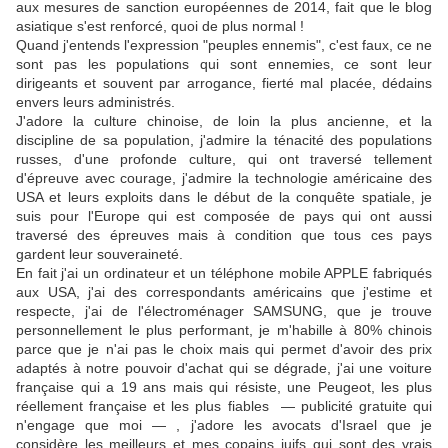
aux mesures de sanction européennes de 2014, fait que le blog
asiatique s'est renforcé, quoi de plus normal !
Quand j'entends l'expression "peuples ennemis", c'est faux, ce ne
sont pas les populations qui sont ennemies, ce sont leur
dirigeants et souvent par arrogance, fierté mal placée, dédains
envers leurs administrés.
J'adore la culture chinoise, de loin la plus ancienne, et la
discipline de sa population, j'admire la ténacité des populations
russes, d'une profonde culture, qui ont traversé tellement
d'épreuve avec courage, j'admire la technologie américaine des
USA et leurs exploits dans le début de la conquête spatiale, je
suis pour l'Europe qui est composée de pays qui ont aussi
traversé des épreuves mais à condition que tous ces pays
gardent leur souveraineté.
En fait j'ai un ordinateur et un téléphone mobile APPLE fabriqués
aux USA, j'ai des correspondants américains que j'estime et
respecte, j'ai de l'électroménager SAMSUNG, que je trouve
personnellement le plus performant, je m'habille à 80% chinois
parce que je n'ai pas le choix mais qui permet d'avoir des prix
adaptés à notre pouvoir d'achat qui se dégrade, j'ai une voiture
française qui a 19 ans mais qui résiste, une Peugeot, les plus
réellement française et les plus fiables — publicité gratuite qui
n'engage que moi — , j'adore les avocats d'Israel que je
considère les meilleurs et mes copains juifs qui sont des vrais