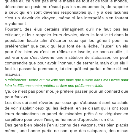
qu'être élu ce n'est pas être le maitre de tout et de tout le monde,
décrocher un poste ne résout pas les manquements, de rappeler
à ceux qui en sont devenus responsables qu'il y a des lacunes
c'est un devoir de citoyen, même si les interpellés s'en foutent
royalement.
Pourtant, des élus certains s'imaginent qu'il ne faut pas les
critiquer, ni leur rappeler leurs devoirs, alors ils font le tri dans la
population locale afin d'écarter ceux qui les gênent pour ne
préférencier* que ceux qui leur font de la lèche, "sucer" un élu
pour être bien vu c'est un réflexe de lavette, de sans-couille ; il
est vrai que c'est devenu une institution de s'abaisser, on peut
comprendre que pour avoir l'honneur de serrer la main d'un élu il
faut lui passer la pommade, lui dire qu'il est parfait même s'il est
mauvais.
*Préférencier : verbe qui n'existe pas mais que j'utilise dans mes livres pour
faire la différence entre préférer et fixer une préférence ciblée.
Ça, ce n'est pas pour moi, je préfère passer pour un connard que
pour faux-cul.
Les élus qui sont révérés par ceux qui s'abaissent sont satisfaits
de voir s'aplatir ceux qui les lèchent, en se disant qu'ils ont sous
leurs dominations un panel de minables prêts à se déguiser en
serpillière pour avoir l'insigne honneur d'approcher un élu.
Des gens bien placés j'en ai connu des wagons, très bien placés
même, une bonne partie ne sont que des salopards, des minus