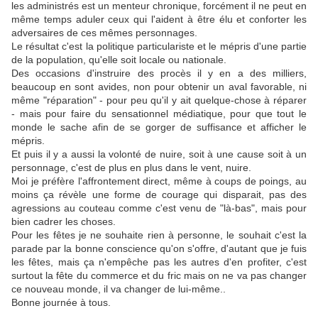
les administrés est un menteur chronique, forcément il ne peut en
même temps aduler ceux qui l'aident à être élu et conforter les
adversaires de ces mêmes personnages.
Le résultat c'est la politique particulariste et le mépris d'une partie
de la population, qu'elle soit locale ou nationale.
Des occasions d'instruire des procès il y en a des milliers,
beaucoup en sont avides, non pour obtenir un aval favorable, ni
même "réparation" - pour peu qu'il y ait quelque-chose à réparer
- mais pour faire du sensationnel médiatique, pour que tout le
monde le sache afin de se gorger de suffisance et afficher le
mépris.
Et puis il y a aussi la volonté de nuire, soit à une cause soit à un
personnage, c'est de plus en plus dans le vent, nuire.
Moi je préfère l'affrontement direct, même à coups de poings, au
moins ça révèle une forme de courage qui disparait, pas des
agressions au couteau comme c'est venu de "là-bas", mais pour
bien cadrer les choses.
Pour les fêtes je ne souhaite rien à personne, le souhait c'est la
parade par la bonne conscience qu'on s'offre, d'autant que je fuis
les fêtes, mais ça n'empêche pas les autres d'en profiter, c'est
surtout la fête du commerce et du fric mais on ne va pas changer
ce nouveau monde, il va changer de lui-même..
Bonne journée à tous.