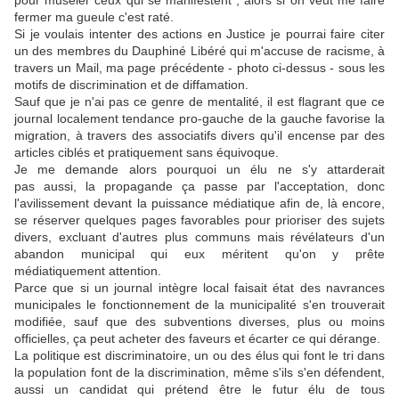
pour museler ceux qui se manifestent ; alors si on veut me faire
fermer ma gueule c'est raté.
Si je voulais intenter des actions en Justice je pourrai faire citer
un des membres du Dauphiné Libéré qui m'accuse de racisme, à
travers un Mail, ma page précédente - photo ci-dessus - sous les
motifs de discrimination et de diffamation.
Sauf que je n'ai pas ce genre de mentalité, il est flagrant que ce
journal localement tendance pro-gauche de la gauche favorise la
migration, à travers des associatifs divers qu'il encense par des
articles ciblés et pratiquement sans équivoque.
Je me demande alors pourquoi un élu ne s'y attarderait
pas aussi, la propagande ça passe par l'acceptation, donc
l'avilissement devant la puissance médiatique afin de, là encore,
se réserver quelques pages favorables pour prioriser des sujets
divers, excluant d'autres plus communs mais révélateurs d'un
abandon municipal qui eux méritent qu'on y prête
médiatiquement attention.
Parce que si un journal intègre local faisait état des navrances
municipales le fonctionnement de la municipalité s'en trouverait
modifiée, sauf que des subventions diverses, plus ou moins
officielles, ça peut acheter des faveurs et écarter ce qui dérange.
La politique est discriminatoire, un ou des élus qui font le tri dans
la population font de la discrimination, même s'ils s'en défendent,
aussi un candidat qui prétend être le futur élu de tous