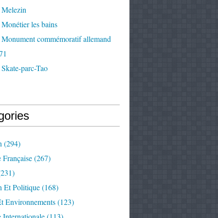
 Melezin
Monétier les bains
 Monument commémoratif allemand
71
 Skate-parc-Tao
gories
n
(294)
e Française
(267)
231)
 Et Politique
(168)
Et Environnements
(123)
e Internationale
(113)