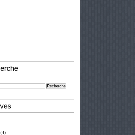
erche
ives
(4)