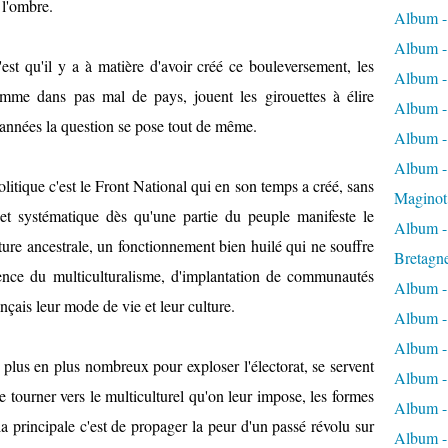
e l'ombre.
c
Album -
t
u
Album -
est qu'il y a à matière d'avoir créé ce bouleversement, les
e
Album -
u
mme dans pas mal de pays, jouent les girouettes à élire
x
Album -
 années la question se pose tout de même.
d
Album -
e
s
Album - 
olitique c'est le Front National qui en son temps a créé, sans
v
Maginot
a
jet systématique dès qu'une partie du peuple manifeste le
l
Album -
ture ancestrale, un fonctionnement bien huilé qui ne souffre
e
Bretagn
u
gence du multiculturalisme, d'implantation de communautés
r
Album -
nçais leur mode de vie et leur culture.
s
Album -
d
é
Album -
e plus en plus nombreux pour exploser l'électorat, se servent
m
Album -
o
se tourner vers le multiculturel qu'on leur impose, les formes
c
Album - 
 principale c'est de propager la peur d'un passé révolu sur
r
Album -
a