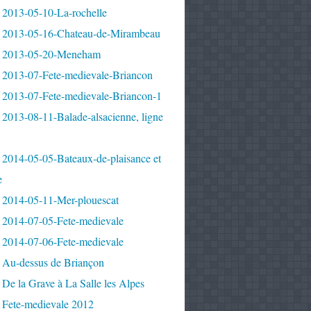
 2013-05-10-La-rochelle
 2013-05-16-Chateau-de-Mirambeau
 2013-05-20-Meneham
 2013-07-Fete-medievale-Briancon
 2013-07-Fete-medievale-Briancon-1
2013-08-11-Balade-alsacienne, ligne
 2014-05-05-Bateaux-de-plaisance et
e
 2014-05-11-Mer-plouescat
 2014-07-05-Fete-medievale
 2014-07-06-Fete-medievale
 Au-dessus de Briançon
De la Grave à La Salle les Alpes
 Fete-medievale 2012