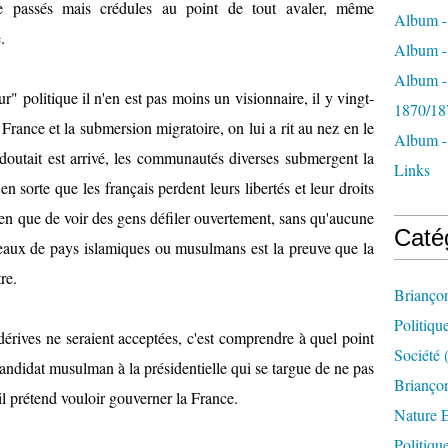
e passés mais crédules au point de tout avaler, même
t
Album -
e.
i
Album - 
q
u
Album -
" politique il n'en est pas moins un visionnaire, il y vingt-
e
1870/18
s
a France et la submersion migratoire, on lui a rit au nez en le
"
Album -
 redoutait est arrivé, les communautés diverses submergent la
,
Links
a
en sorte que les français perdent leurs libertés et leur droits
s
 rien que de voir des gens défiler ouvertement, sans qu'aucune
s
Caté
u
peaux de pays islamiques ou musulmans est la preuve que la
r
tre.
e
Brianço
n
t
Politiqu
rives ne seraient acceptées, c'est comprendre à quel point
-
Société
(
i
andidat musulman à la présidentielle qui se targue de ne pas
l
Briançon
il prétend vouloir gouverner la France.
s
Nature 
,
o
Politiqu