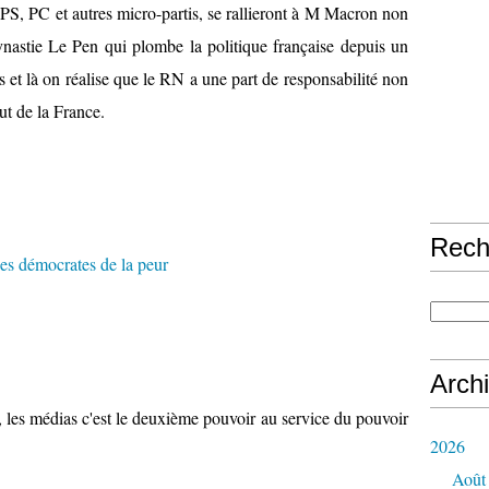
"
 PS, PC et autres micro-partis, se rallieront à M Macron non
u
dynastie Le Pen qui plombe la politique française depuis un
n
e
s et là on réalise que le RN a une part de responsabilité non
t
ut de la France.
r
i
b
u
n
e
v
Rech
i
s
a
n
t
à
Arch
c
, les médias c'est le deuxième pouvoir au service du pouvoir
o
u
2026
p
Août
e