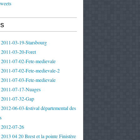
tweets
s
 2011-03-19-Starsbourg
 2011-03-20-Foret
 2011-07-02-Fete-medievale
 2011-07-02-Fete-medievale-2
 2011-07-03-Fete-medievale
 2011-07-17-Nuages
 2011-07-32-Gap
2012-06-03-festival départemental des
s
 2012-07-26
2013 04 20 Brest et la pointe Finistère