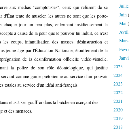
r
Juille
servé aux médias "complotistes", ceux qui refusent de se
l
Juin
(
 d'État tente de museler, les autres ne sont que les porte-
e
m
Mai
(
e chaque jour un peu plus, enfermant insidieusement la
i
Avril
accepte à cause de la peur que le pouvoir lui induit, ce n'est
c
r
Mars
es coups, infantilisation des masses, désinstruction et
o
Févri
plus jeune âge par l'Éducation Nationale, étouffement de la
à
c
Janvi
imprégnation de la désinformation officielle vidéo-visuelle,
e
2025
nant la police de son rôle déontologique, qui justifie
r
t
2024
 servant comme garde prétorienne au service d'un pouvoir
a
2023
 totales au service d'un idéal anti-français.
i
n
2022
e
2021
rtains élus à s'engouffrer dans la brèche en exerçant des
s
"
2020
ge et des menaces.
p
2019
e
r
2018