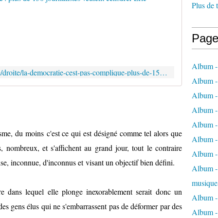
Plus de 
C
e
s
Page
j
o
u
Album -
https://www.marianne.net/politique/droite/la-democratie-cest-pas-complique-plus-de-150-journalistes-veulent-censurer-eric-zemmour
r
Album -
n
a
Album -
l
Album -
i
s
Album -
sme, du moins c'est ce qui est désigné comme tel alors que
t
Album -
e
 nombreux, et s'affichent au grand jour, tout le contraire
s
Album -
se, inconnue, d'inconnus et visant un objectif bien défini.
"
Album - 
r
e
musique
re dans lequel elle plonge inexorablement serait donc un
s
Album -
p
es gens élus qui ne s'embarrassent pas de déformer par des
e
Album - 