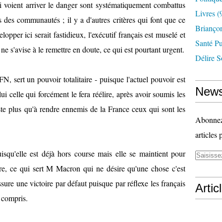
i voient arriver le danger sont systématiquement combattus
n
Livres
(
t
des communautés ; il y a d'autres critères qui font que ce
p
Briançon
pper ici serait fastidieux, l'exécutif français est muselé et
u
Santé P
b
 ne s'avise à le remettre en doute, ce qui est pourtant urgent.
l
Délire S
i
é
, sert un pouvoir totalitaire - puisque l'actuel pouvoir est
d
News
 lui celle qui forcément le fera réélire, après avoir soumis les
a
n
este plus qu'à rendre ennemis de la France ceux qui sont les
s
Abonnez-
"
M
articles 
e
squ'elle est déjà hors course mais elle se maintient pour
d
i
ore, ce qui sert M Macron qui ne désire qu'une chose c'est
a
assure une victoire par défaut puisque par réflexe les français
p
Artic
a
 compris.
r
t