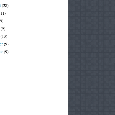
t
(28)
11)
9)
(9)
(13)
er
(9)
er
(9)