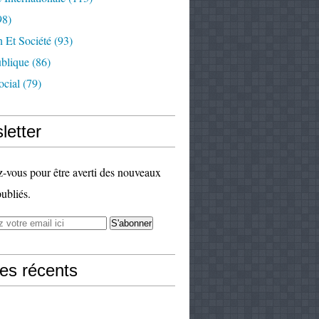
98)
 Et Société
(93)
ublique
(86)
ocial
(79)
letter
vous pour être averti des nouveaux
publiés.
les récents