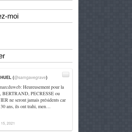
ez-moi
er
IHUEL (
@samgavegrave
)
arcduweb
: Heureusement pour la
e, BERTRAND, PECRESSE ou
R ne seront jamais présidents car
 30 ans, ils ont trahi, men…
 15, 2021
atie, c'est pas compliqué : plus de 150 journalistes veu