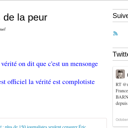
 de la peur
Suiv
huel
Twitt
 vérité on dit que c'est un mensonge
 officiel la vérité est complotiste
RT
@m
Franc
BARNIE
depuis
October
La démocr