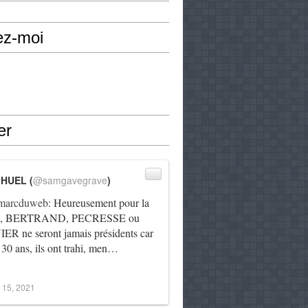
ez-moi
er
IHUEL (
@samgavegrave
)
arcduweb
: Heureusement pour la
e, BERTRAND, PECRESSE ou
R ne seront jamais présidents car
 30 ans, ils ont trahi, men…
 15, 2021