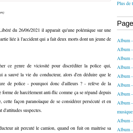
Plus de 
ien)
Page
 Libéré du 26/06/2021 il apparait qu'une polémique sur une
rtie liée à l'accident qui a fait deux morts dont un jeune de
Album -
Album -
Album -
her ce genre de viciosité pour discréditer la police qui,
Album -
ui a sauvé la vie du conducteur, alors d'en déduire que le
Album -
ture de police - pourquoi donc d'ailleurs ? - relève de la
Album -
ne forme de harcèlement anti-flic comme ça se répand depuis
Album -
ve, cette façon paranoïaque de se considérer persécuté et en
Album - 
 d'attitudes suspectes.
musique
Album -
nducteur ait percuté le camion, quand on fuit on maitrise sa
Album - 