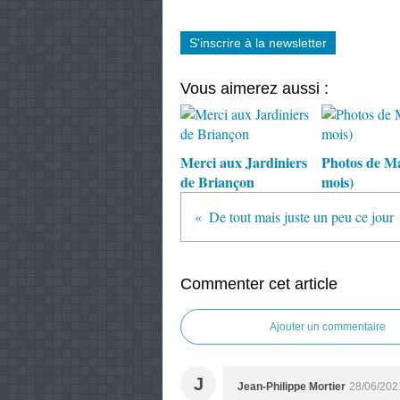
S'inscrire à la newsletter
Vous aimerez aussi :
Merci aux Jardiniers
Photos de M
de Briançon
mois)
De tout mais juste un peu ce jour
Commenter cet article
Ajouter un commentaire
J
Jean-Philippe Mortier
28/06/202