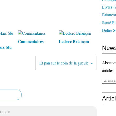
Livres
(
Briançon
Santé P
Délire S
Commentaires
Leclerc Briançon
ars (du
News
Abonnez-
Et pan sur le coin de la gueule
articles 
Artic
1 18:28