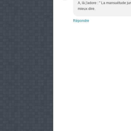
A, là j'adore : " La mansuétude ju
mieux dire.
Répondre