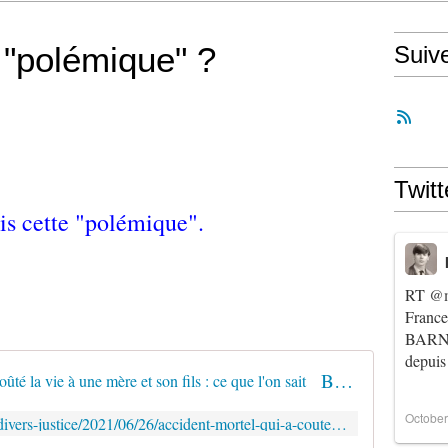
e "polémique" ?
Suiv
Twitt
ais cette "polémique".
RT
@m
Franc
BARNIE
depuis
Briançon. Accident mortel qui a coûté la vie à une mère et son fils : ce que l'on sait
October
https://www.ledauphine.com/faits-divers-justice/2021/06/26/accident-mortel-qui-a-coute-la-vie-a-une-mere-et-son-fils-ce-que-l-on-sait