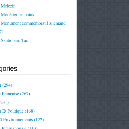
 Melezin
Monétier les bains
 Monument commémoratif allemand
71
 Skate-parc-Tao
gories
n
(294)
e Française
(267)
231)
 Et Politique
(168)
Et Environnements
(122)
e Internationale
(113)