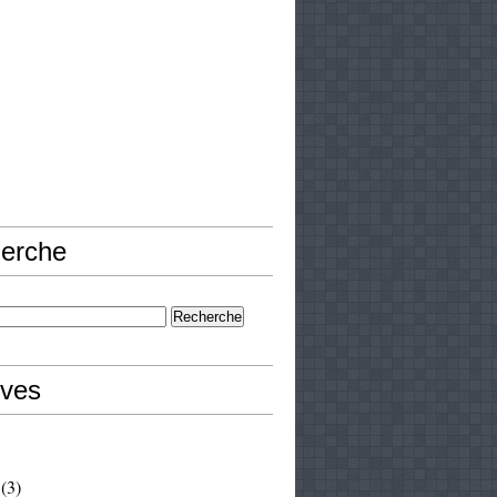
erche
ives
(3)