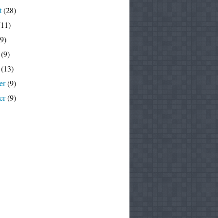
t
(28)
11)
9)
(9)
(13)
er
(9)
er
(9)