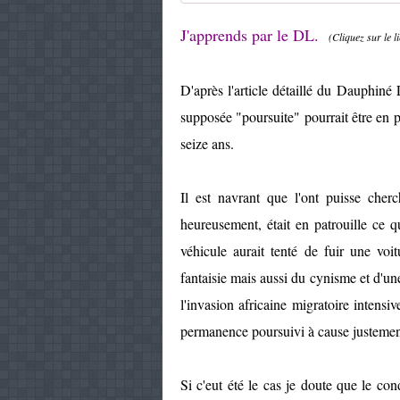
J'apprends par le DL.
(Cliquez sur le l
D'après l'article détaillé du Dauphiné
supposée "poursuite" pourrait être en pa
seize ans.
Il est navrant que l'ont puisse cherc
heureusement, était en patrouille ce q
véhicule aurait tenté de fuir une voi
fantaisie mais aussi du cynisme et d'u
l'invasion africaine migratoire intensi
permanence poursuivi à cause justement
Si c'eut été le cas je doute que le co