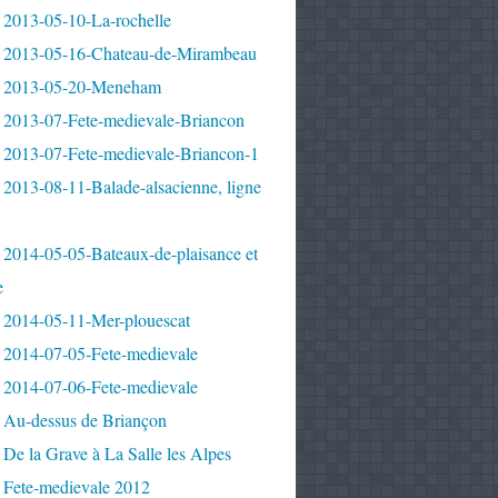
 2013-05-10-La-rochelle
 2013-05-16-Chateau-de-Mirambeau
 2013-05-20-Meneham
 2013-07-Fete-medievale-Briancon
 2013-07-Fete-medievale-Briancon-1
2013-08-11-Balade-alsacienne, ligne
 2014-05-05-Bateaux-de-plaisance et
e
 2014-05-11-Mer-plouescat
 2014-07-05-Fete-medievale
 2014-07-06-Fete-medievale
 Au-dessus de Briançon
De la Grave à La Salle les Alpes
 Fete-medievale 2012