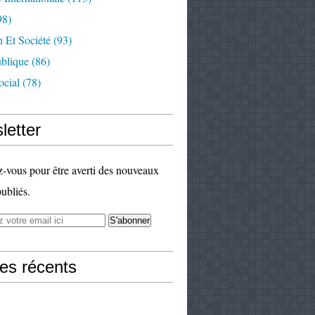
98)
 Et Société
(93)
ublique
(86)
ocial
(78)
letter
vous pour être averti des nouveaux
publiés.
les récents