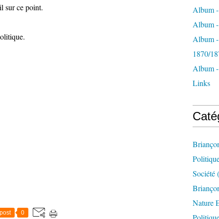
 sur ce point.
Album -
Album - 
litique.
Album -
1870/18
Album -
Links
Caté
Brianço
Politiqu
Société
(
Briançon
Nature 
post
0
Politiqu