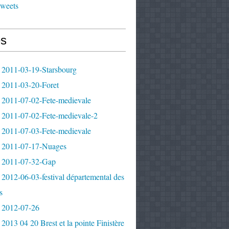
tweets
s
 2011-03-19-Starsbourg
 2011-03-20-Foret
 2011-07-02-Fete-medievale
 2011-07-02-Fete-medievale-2
 2011-07-03-Fete-medievale
 2011-07-17-Nuages
 2011-07-32-Gap
2012-06-03-festival départemental des
s
 2012-07-26
2013 04 20 Brest et la pointe Finistère