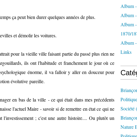
Album -
Album - 
ngtemps ça peut bien durer quelques années de plus.
Album -
1870/18
villes et démolir les voitures.
Album -
Links
'attrait pour la vieille ville faisant partie du passé plus rien ne
argouillards, ils ont l'habitude et franchement le jour où ce
Caté
 psychologique énorme, il va falloir y aller en douceur pour
otion évolutive pareille.
Brianço
Politiqu
ger en bas de la ville - ce qui était dans mes précédents
Société
(
se l'actuel Maire - savoir si de remettre en état ce qui ne
Briançon
ut l'investissement ; c'est une autre histoire.... Ou plutôt un
Nature 
Politiqu