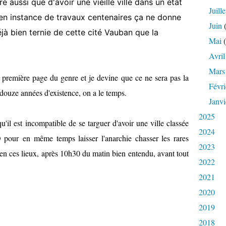
 aussi que d'avoir une vieille ville dans un état
Juille
en instance de travaux centenaires ça ne donne
Juin
(
à bien ternie de cette cité Vauban que la
Mai
(
Avril
Mars
 première page du genre et je devine que ce ne sera pas la
Févri
douze années d'existence, on a le temps.
Janvi
2025
qu'il est incompatible de se targuer d'avoir une ville classée
2024
our en même temps laisser l'anarchie chasser les rares
2023
 en ces lieux, après 10h30 du matin bien entendu, avant tout
2022
2021
2020
2019
2018