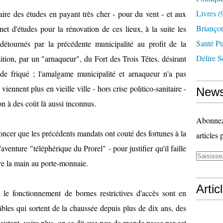
Livres
(
faire des études en payant très cher - pour du vent - et aux
Briançon
net d'études pour la rénovation de ces lieux, à la suite les
Santé P
détournés par la précédente municipalité au profit de la
Délire S
ion, par un "arnaqueur", du Fort des Trois Têtes, désirant
e friqué ; l'amalgame municipalité et arnaqueur n'a pas
viennent plus en vieille ville - hors crise politico-sanitaire -
News
ion à des coût là aussi inconnus.
Abonnez-
ncer que les précédents mandats ont couté des fortunes à la
articles 
'aventure "téléphérique du Prorel" - pour justifier qu'il faille
tre la main au porte-monnaie.
Artic
t le fonctionnement de bornes restrictives d'accès sont en
bles qui sortent de la chaussée depuis plus de dix ans, des
autant, voire plus, on se dit que peu de monde passe par cet