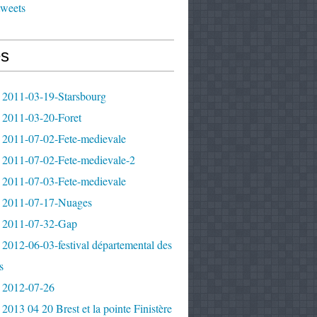
tweets
s
 2011-03-19-Starsbourg
 2011-03-20-Foret
 2011-07-02-Fete-medievale
 2011-07-02-Fete-medievale-2
 2011-07-03-Fete-medievale
 2011-07-17-Nuages
 2011-07-32-Gap
2012-06-03-festival départemental des
s
 2012-07-26
2013 04 20 Brest et la pointe Finistère