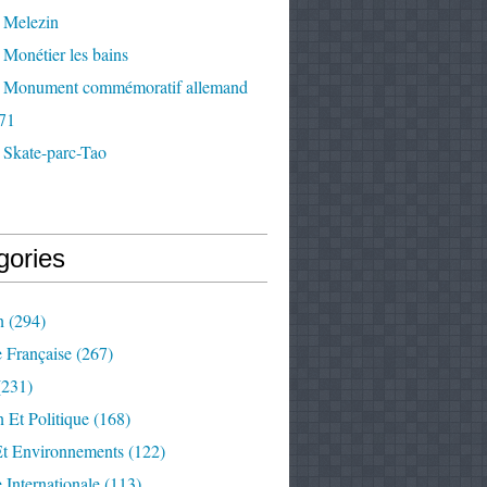
 Melezin
Monétier les bains
 Monument commémoratif allemand
71
 Skate-parc-Tao
gories
n
(294)
e Française
(267)
231)
 Et Politique
(168)
Et Environnements
(122)
e Internationale
(113)