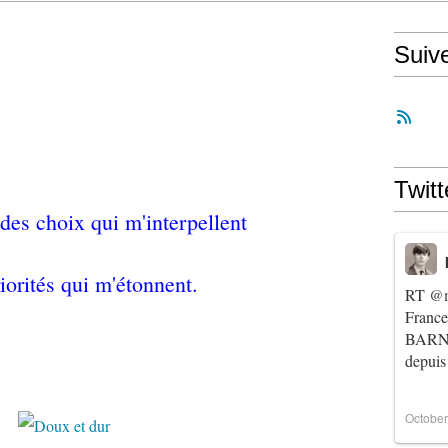
Suiv
Twitt
s des choix qui m'interpellent
riorités qui m'étonnent.
RT
@m
Franc
BARNIE
depuis
October