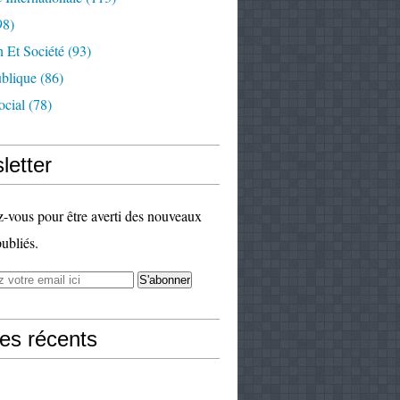
98)
 Et Société
(93)
ublique
(86)
ocial
(78)
letter
vous pour être averti des nouveaux
publiés.
les récents