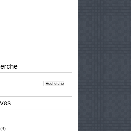
erche
ives
(3)