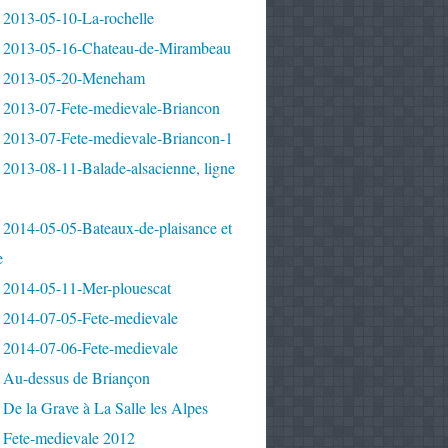
 2013-05-10-La-rochelle
 2013-05-16-Chateau-de-Mirambeau
 2013-05-20-Meneham
 2013-07-Fete-medievale-Briancon
 2013-07-Fete-medievale-Briancon-1
2013-08-11-Balade-alsacienne, ligne
 2014-05-05-Bateaux-de-plaisance et
e
 2014-05-11-Mer-plouescat
 2014-07-05-Fete-medievale
 2014-07-06-Fete-medievale
 Au-dessus de Briançon
De la Grave à La Salle les Alpes
 Fete-medievale 2012