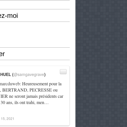
ez-moi
er
IHUEL (
@samgavegrave
)
arcduweb
: Heureusement pour la
e, BERTRAND, PECRESSE ou
R ne seront jamais présidents car
 30 ans, ils ont trahi, men…
 15, 2021