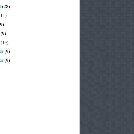
t
(28)
11)
9)
(9)
(13)
er
(9)
er
(9)