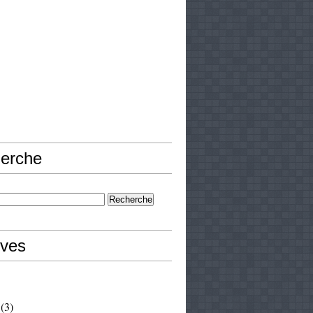
erche
ives
(3)