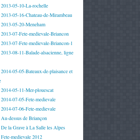
 2013-05-10-La-rochelle
 2013-05-16-Chateau-de-Mirambeau
 2013-05-20-Meneham
 2013-07-Fete-medievale-Briancon
 2013-07-Fete-medievale-Briancon-1
2013-08-11-Balade-alsacienne, ligne
 2014-05-05-Bateaux-de-plaisance et
e
 2014-05-11-Mer-plouescat
 2014-07-05-Fete-medievale
 2014-07-06-Fete-medievale
 Au-dessus de Briançon
De la Grave à La Salle les Alpes
 Fete-medievale 2012