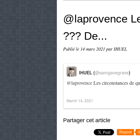
@laprovence Le
??? De...
Publié le
14 mars 2021
par IHUEL
IHUEL (
@samgavegrave
)
@laprovence
Les circonstances de qui
March 14, 2021
Partager cet article
Repost