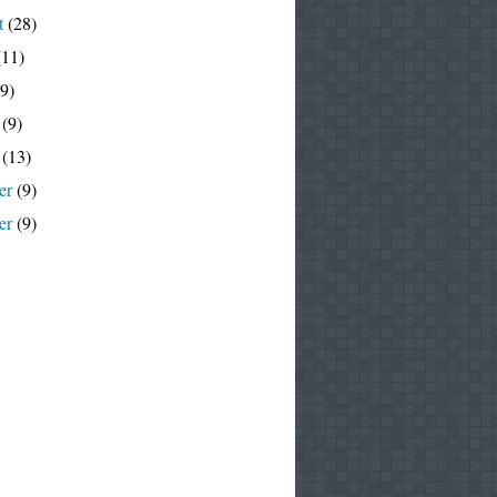
t
(28)
11)
9)
(9)
(13)
er
(9)
er
(9)