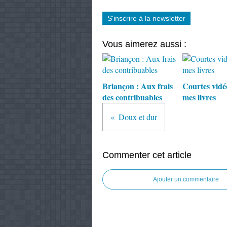
S'inscrire à la newsletter
Vous aimerez aussi :
Briançon : Aux frais
Courtes vidé
des contribuables
mes livres
Doux et dur
Commenter cet article
Ajouter un commentaire