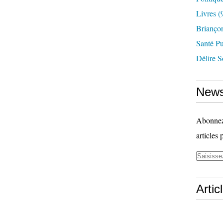
Livres
(
Briançon
Santé P
Délire S
News
Abonnez-
articles 
Artic