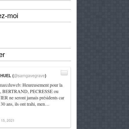
ez-moi
er
IHUEL (
@samgavegrave
)
arcduweb
: Heureusement pour la
e, BERTRAND, PECRESSE ou
R ne seront jamais présidents car
 30 ans, ils ont trahi, men…
 15, 2021