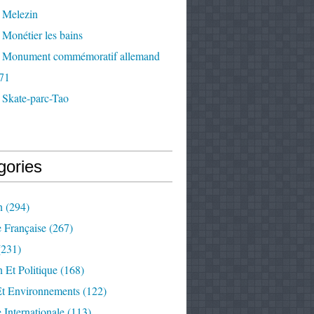
 Melezin
Monétier les bains
 Monument commémoratif allemand
71
 Skate-parc-Tao
gories
n
(294)
e Française
(267)
231)
 Et Politique
(168)
Et Environnements
(122)
e Internationale
(113)