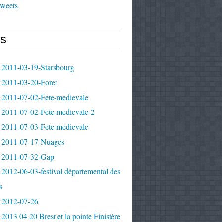
tweets
s
 2011-03-19-Starsbourg
 2011-03-20-Foret
 2011-07-02-Fete-medievale
 2011-07-02-Fete-medievale-2
 2011-07-03-Fete-medievale
 2011-07-17-Nuages
 2011-07-32-Gap
2012-06-03-festival départemental des
s
 2012-07-26
2013 04 20 Brest et la pointe Finistère