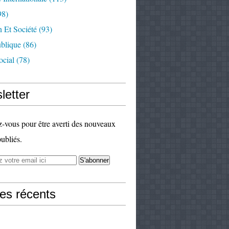
98)
 Et Société
(93)
ublique
(86)
ocial
(78)
letter
vous pour être averti des nouveaux
publiés.
les récents