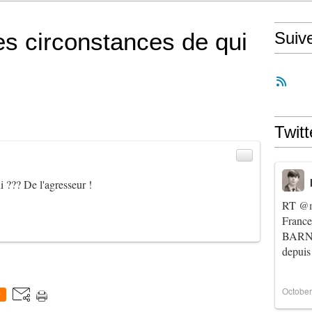
s circonstances de qui
Suiv
Twitt
 ??? De l'agresseur !
RT
@m
Franc
BARNIE
depuis
October
0