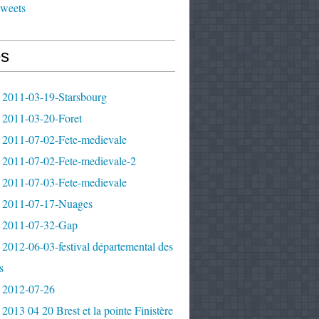
tweets
s
 2011-03-19-Starsbourg
 2011-03-20-Foret
 2011-07-02-Fete-medievale
 2011-07-02-Fete-medievale-2
 2011-07-03-Fete-medievale
 2011-07-17-Nuages
 2011-07-32-Gap
2012-06-03-festival départemental des
s
 2012-07-26
2013 04 20 Brest et la pointe Finistère