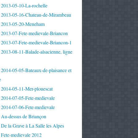
 2013-05-10-La-rochelle
 2013-05-16-Chateau-de-Mirambeau
 2013-05-20-Meneham
 2013-07-Fete-medievale-Briancon
 2013-07-Fete-medievale-Briancon-1
2013-08-11-Balade-alsacienne, ligne
 2014-05-05-Bateaux-de-plaisance et
e
 2014-05-11-Mer-plouescat
 2014-07-05-Fete-medievale
 2014-07-06-Fete-medievale
 Au-dessus de Briançon
De la Grave à La Salle les Alpes
 Fete-medievale 2012