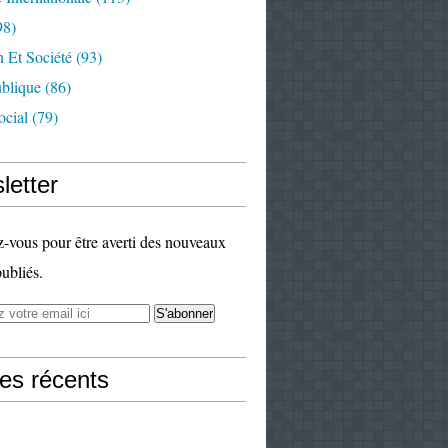
98)
 Et Société
(93)
ublique
(86)
ocial
(79)
letter
vous pour être averti des nouveaux
publiés.
les récents