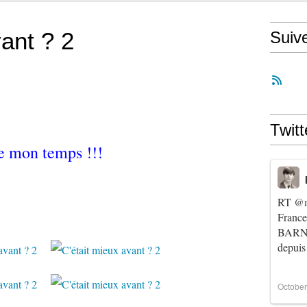
vant ? 2
Suiv
Twitt
 mon temps !!!
RT
@m
Franc
BARNIE
depuis
October