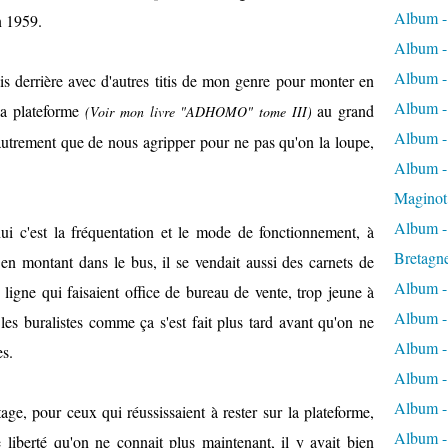
Album -
en 1959.
Album -
Album -
ais derrière avec d'autres titis de mon genre pour monter en
Album -
la plateforme
au grand
(Voir mon livre "ADHOMO" tome III)
Album -
autrement que de nous agripper pour ne pas qu'on la loupe,
Album - 
Maginot
Album -
ui c'est la fréquentation et le mode de fonctionnement, à
Bretagn
é en montant dans le bus, il se vendait aussi des carnets de
Album -
 ligne qui faisaient office de bureau de vente, trop jeune à
Album -
 les buralistes comme ça s'est fait plus tard avant qu'on ne
Album -
es.
Album -
Album - 
age, pour ceux qui réussissaient à rester sur la plateforme,
Album -
de liberté qu'on ne connait plus maintenant, il y avait bien