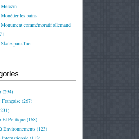
 Melezin
Monétier les bains
 Monument commémoratif allemand
71
 Skate-parc-Tao
gories
n
(294)
e Française
(267)
231)
 Et Politique
(168)
Et Environnements
(123)
e Internationale
(113)