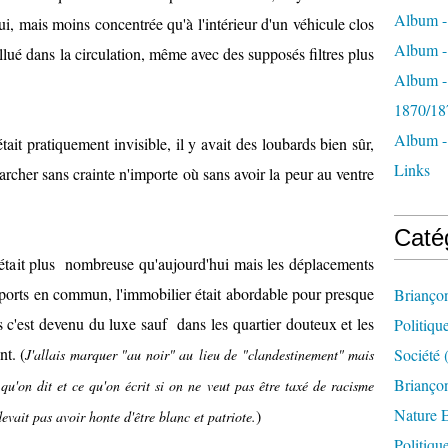
Album -
i, mais moins concentrée qu'à l'intérieur d'un véhicule clos
Album - 
ollué dans la circulation, même avec des supposés filtres plus
Album -
1870/18
Album -
ait pratiquement invisible, il y avait des loubards bien sûr,
Links
archer sans crainte n'importe où sans avoir la peur au ventre
Caté
 était plus nombreuse qu'aujourd'hui mais les déplacements
nsports en commun, l'immobilier était abordable pour presque
Brianço
s c'est devenu du luxe sauf dans les quartier douteux et les
Politiqu
t. (
Société
(
J'allais marquer "au noir" au lieu de "clandestinement" mais
Briançon
 qu'on dit et ce qu'on écrit si on ne veut pas être taxé de racisme
Nature 
)
evait pas avoir honte d'être blanc et patriote.
Politiqu