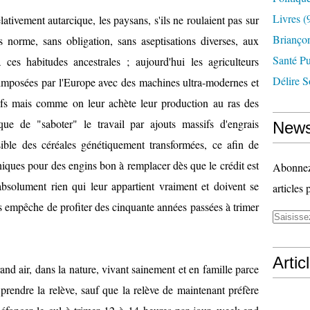
Livres
(
ativement autarcique, les paysans, s'ils ne roulaient pas sur
Briançon
s norme, sans obligation, sans aseptisations diverses, aux
Santé P
 ces habitudes ancestrales ; aujourd'hui les agriculteurs
Délire S
imposées par l'Europe avec des machines ultra-modernes et
sifs mais comme on leur achète leur production au ras des
 que de "saboter" le travail par ajouts massifs d'engrais
News
ible des céréales génétiquement transformées, ce afin de
iques pour des engins bon à remplacer dès que le crédit est
Abonnez-
 absolument rien qui leur appartient vraiment et doivent se
articles 
s empêche de profiter des cinquante années passées à trimer
Artic
rand air, dans la nature, vivant sainement et en famille parce
rendre la relève, sauf que la relève de maintenant préfère