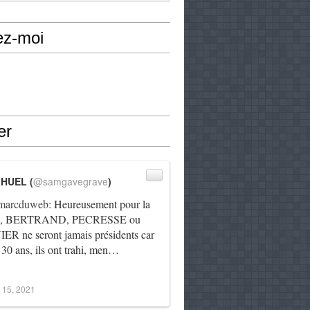
ez-moi
er
IHUEL (
@samgavegrave
)
arcduweb
: Heureusement pour la
e, BERTRAND, PECRESSE ou
R ne seront jamais présidents car
 30 ans, ils ont trahi, men…
 15, 2021