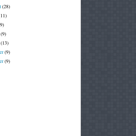
t
(28)
11)
9)
(9)
(13)
er
(9)
er
(9)