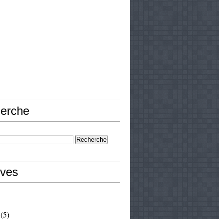
erche
ives
(5)