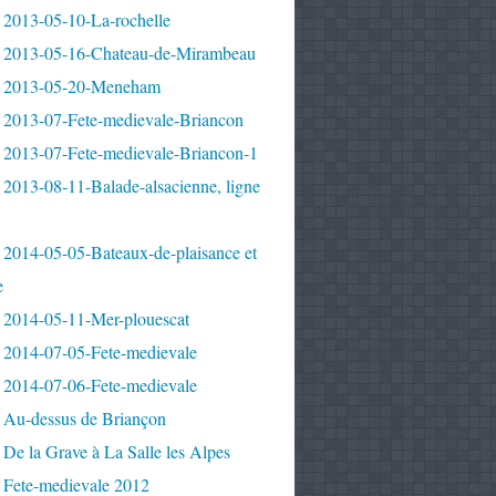
 2013-05-10-La-rochelle
 2013-05-16-Chateau-de-Mirambeau
 2013-05-20-Meneham
 2013-07-Fete-medievale-Briancon
 2013-07-Fete-medievale-Briancon-1
2013-08-11-Balade-alsacienne, ligne
 2014-05-05-Bateaux-de-plaisance et
e
 2014-05-11-Mer-plouescat
 2014-07-05-Fete-medievale
 2014-07-06-Fete-medievale
 Au-dessus de Briançon
De la Grave à La Salle les Alpes
 Fete-medievale 2012