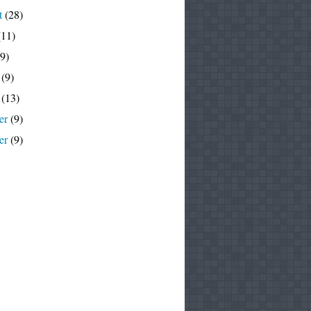
t
(28)
11)
9)
(9)
(13)
er
(9)
er
(9)