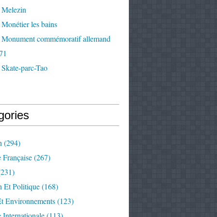
 Melezin
Monétier les bains
 Monument commémoratif allemand
71
 Skate-parc-Tao
gories
n
(294)
e Française
(267)
231)
 Et Politique
(168)
Et Environnements
(123)
e Internationale
(113)