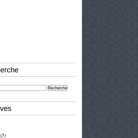
erche
ives
(5)