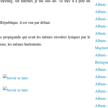
meeting, sur Internet, je me suis dis "ce mec il a pété un
Album -
Album -
Album -
République, il est vrai par défaut.
Album -
Album -
 de propagande qui avait les mêmes envolées lyriques par le
Album - 
ions, les mêmes hurlements.
Maginot
Album -
Bretagn
Album -
Album -
Album -
Album -
Album - 
Album -