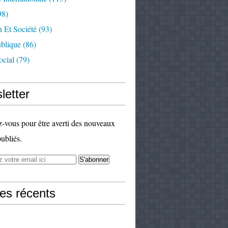
98)
 Et Société
(93)
ublique
(86)
ocial
(79)
letter
vous pour être averti des nouveaux
publiés.
les récents