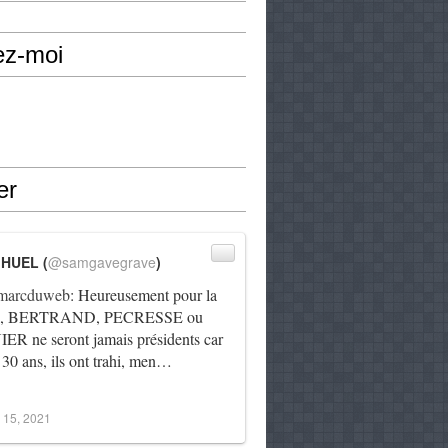
ez-moi
er
IHUEL (
@samgavegrave
)
arcduweb
: Heureusement pour la
e, BERTRAND, PECRESSE ou
R ne seront jamais présidents car
 30 ans, ils ont trahi, men…
 15, 2021