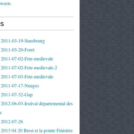
tweets
s
 2011-03-19-Starsbourg
 2011-03-20-Foret
 2011-07-02-Fete-medievale
 2011-07-02-Fete-medievale-2
 2011-07-03-Fete-medievale
 2011-07-17-Nuages
 2011-07-32-Gap
2012-06-03-festival départemental des
s
 2012-07-26
2013 04 20 Brest et la pointe Finistère