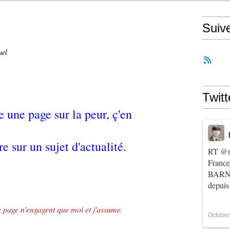
Suiv
uel
Twitt
e une page sur la peur, ç'en
re sur un sujet d'actualité.
RT
@m
Franc
BARNIE
depuis
te page n'engagent que moi et j'assume.
October