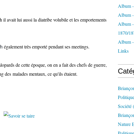
Album -
Album - 
l avait lui aussi la diatribe volubile et les emportements
Album -
1870/18
Album -
également très emporté pendant ses meetings.
ch
Links
opards de cette époque, on en a fait des chefs de guerre,
Caté
ng des malades mentaux, ce qu'ils étaient.
Brianço
Politiqu
Société
(
Briançon
Nature 
Politiqu