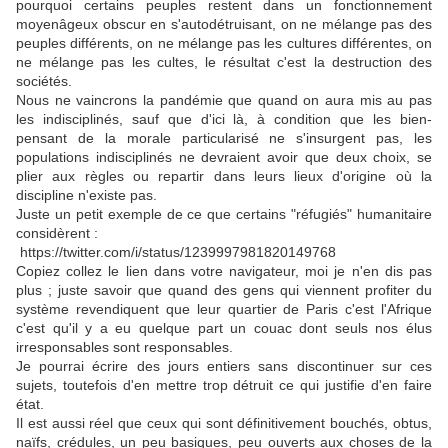
pourquoi certains peuples restent dans un fonctionnement
moyenâgeux obscur en s'autodétruisant, on ne mélange pas des
peuples différents, on ne mélange pas les cultures différentes, on
ne mélange pas les cultes, le résultat c'est la destruction des
sociétés.
Nous ne vaincrons la pandémie que quand on aura mis au pas
les indisciplinés, sauf que d'ici là, à condition que les bien-
pensant de la morale particularisé ne s'insurgent pas, les
populations indisciplinés ne devraient avoir que deux choix, se
plier aux règles ou repartir dans leurs lieux d'origine où la
discipline n'existe pas.
Juste un petit exemple de ce que certains "réfugiés" humanitaire
considèrent :
https://twitter.com/i/status/1239997981820149768
Copiez collez le lien dans votre navigateur, moi je n'en dis pas
plus ; juste savoir que quand des gens qui viennent profiter du
système revendiquent que leur quartier de Paris c'est l'Afrique
c'est qu'il y a eu quelque part un couac dont seuls nos élus
irresponsables sont responsables.
Je pourrai écrire des jours entiers sans discontinuer sur ces
sujets, toutefois d'en mettre trop détruit ce qui justifie d'en faire
état.
Il est aussi réel que ceux qui sont définitivement bouchés, obtus,
naïfs, crédules, un peu basiques, peu ouverts aux choses de la