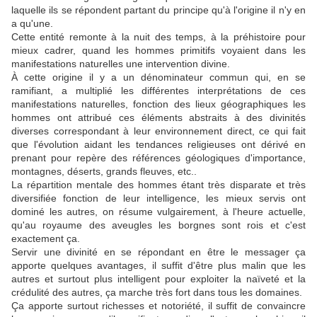
laquelle ils se répondent partant du principe qu'à l'origine il n'y en
a qu'une.
Cette entité remonte à la nuit des temps, à la préhistoire pour
mieux cadrer, quand les hommes primitifs voyaient dans les
manifestations naturelles une intervention divine.
À cette origine il y a un dénominateur commun qui, en se
ramifiant, a multiplié les différentes interprétations de ces
manifestations naturelles, fonction des lieux géographiques les
hommes ont attribué ces éléments abstraits à des divinités
diverses correspondant à leur environnement direct, ce qui fait
que l'évolution aidant les tendances religieuses ont dérivé en
prenant pour repère des références géologiques d'importance,
montagnes, déserts, grands fleuves, etc..
La répartition mentale des hommes étant très disparate et très
diversifiée fonction de leur intelligence, les mieux servis ont
dominé les autres, on résume vulgairement, à l'heure actuelle,
qu'au royaume des aveugles les borgnes sont rois et c'est
exactement ça.
Servir une divinité en se répondant en être le messager ça
apporte quelques avantages, il suffit d'être plus malin que les
autres et surtout plus intelligent pour exploiter la naïveté et la
crédulité des autres, ça marche très fort dans tous les domaines.
Ça apporte surtout richesses et notoriété, il suffit de convaincre