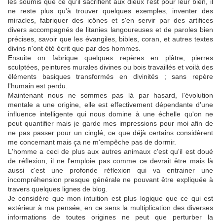
les soumis que ce qu'il sacrifient aux dieux l'est pour leur bien, il
ne reste plus qu'à trouver quelques exemples, inventer des
miracles, fabriquer des icônes et s'en servir par des artifices
divers accompagnés de litanies langoureuses et de paroles bien
précises, savoir que les évangiles, bibles, coran, et autres textes
divins n'ont été écrit que par des hommes.
Ensuite on fabrique quelques repères en plâtre, pierres
sculptées, peintures murales divines ou bois travaillés et voilà des
éléments basiques transformés en divinités ; sans repère
l'humain est perdu.
Maintenant nous ne sommes pas là par hasard, l'évolution
mentale a une origine, elle est effectivement dépendante d'une
influence intelligente qui nous domine à une échelle qu'on ne
peut quantifier mais je garde mes impressions pour moi afin de
ne pas passer pour un cinglé, ce que déjà certains considèrent
me concernant mais ça ne m'empêche pas de dormir.
L'homme a ceci de plus aux autres animaux c'est qu'il est doué
de réflexion, il ne l'emploie pas comme ce devrait être mais là
aussi c'est une profonde réflexion qui va entrainer une
incompréhension presque générale ne pouvant être expliquée à
travers quelques lignes de blog.
Je considère que mon intuition est plus logique que ce qui est
extérieur à ma pensée, en ce sens la multiplication des diverses
informations de toutes origines ne peut que perturber la