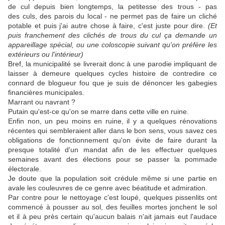
de cul depuis bien longtemps, la petitesse des trous - pas
des culs, des parois du local - ne permet pas de faire un cliché
potable et puis j'ai autre chose à faire, c'est juste pour dire.
(Et
puis franchement des clichés de trous du cul ça demande un
appareillage spécial, ou une coloscopie suivant qu'on préfère les
extérieurs ou l'intérieur)
Bref, la municipalité se livrerait donc à une parodie impliquant de
laisser à demeure quelques cycles histoire de contredire ce
connard de blogueur fou que je suis de dénoncer les gabegies
financières municipales.
Marrant ou navrant ?
Putain qu'est-ce qu'on se marre dans cette ville en ruine.
Enfin non, un peu moins en ruine, il y a quelques rénovations
récentes qui sembleraient aller dans le bon sens, vous savez ces
obligations de fonctionnement qu'on évite de faire durant la
presque totalité d'un mandat afin de les effectuer quelques
semaines avant des élections pour se passer la pommade
électorale.
Je doute que la population soit crédule même si une partie en
avale les couleuvres de ce genre avec béatitude et admiration.
Par contre pour le nettoyage c'est loupé, quelques pissenlits ont
commencé à pousser au sol, des feuilles mortes jonchent le sol
et il à peu près certain qu'aucun balais n'ait jamais eut l'audace