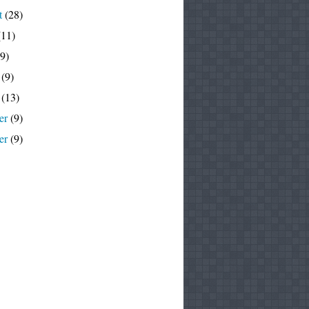
t
(28)
11)
9)
(9)
(13)
er
(9)
er
(9)