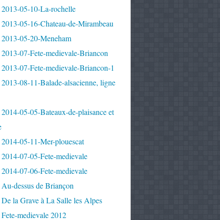
 2013-05-10-La-rochelle
 2013-05-16-Chateau-de-Mirambeau
 2013-05-20-Meneham
 2013-07-Fete-medievale-Briancon
 2013-07-Fete-medievale-Briancon-1
2013-08-11-Balade-alsacienne, ligne
 2014-05-05-Bateaux-de-plaisance et
e
 2014-05-11-Mer-plouescat
 2014-07-05-Fete-medievale
 2014-07-06-Fete-medievale
 Au-dessus de Briançon
De la Grave à La Salle les Alpes
 Fete-medievale 2012