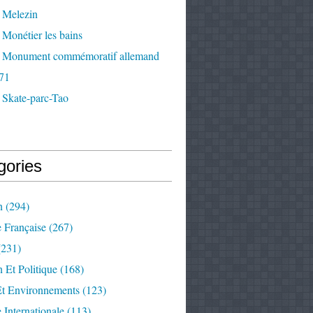
 Melezin
Monétier les bains
 Monument commémoratif allemand
71
 Skate-parc-Tao
gories
n
(294)
e Française
(267)
231)
 Et Politique
(168)
Et Environnements
(123)
e Internationale
(113)