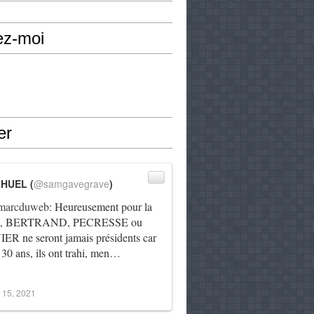
ez-moi
er
IHUEL (
@samgavegrave
)
arcduweb
: Heureusement pour la
e, BERTRAND, PECRESSE ou
R ne seront jamais présidents car
 30 ans, ils ont trahi, men…
 15, 2021