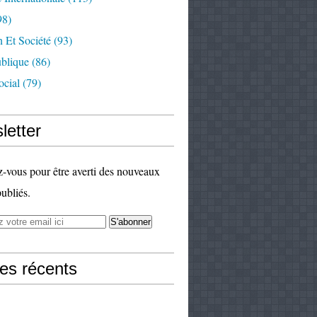
98)
 Et Société
(93)
ublique
(86)
ocial
(79)
letter
vous pour être averti des nouveaux
publiés.
les récents