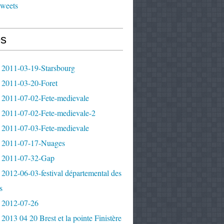
tweets
s
 2011-03-19-Starsbourg
 2011-03-20-Foret
 2011-07-02-Fete-medievale
 2011-07-02-Fete-medievale-2
 2011-07-03-Fete-medievale
 2011-07-17-Nuages
 2011-07-32-Gap
2012-06-03-festival départemental des
s
 2012-07-26
2013 04 20 Brest et la pointe Finistère