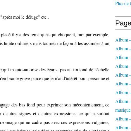
Plus de 
, "après moi le déluge" etc..
Page
 placé il y a des remarques qui choquent, moi par exemple,
Album -
is limite orduriers mais tournés de façon à les assimiler à un
Album -
Album -
Album -
ce qui m'auto-autorise des écarts, pas au fin fond de l'échelle
Album -
en branle grave parce que je n'ai d'intérêt pour personne et
Album -
Album -
Album - 
langage des bas fond pour exprimer son mécontentement, ce
musique
 d'autres signes et d'autres expressions, ce qui a surtout
Album -
ersonnage qui ne cadre pas avec ces expressions vulgaires,
Album - 
es linguistiques calculées et mesurées afin de s'intégrer à