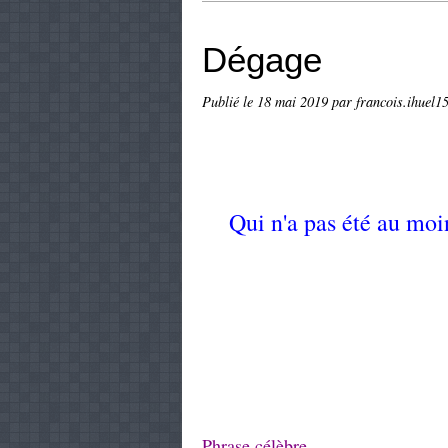
Dégage
Publié le
18 mai 2019
par francois.ihuel15
Qui n'a pas été au moi
Phrase célèbre.