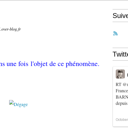
Suiv
.over-blog.fr
Twitt
ns une fois l'objet de ce phénomène.
RT
@m
Franc
BARNIE
depuis
October