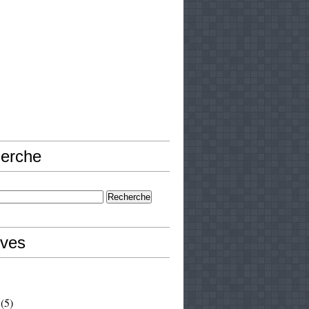
erche
ives
(5)