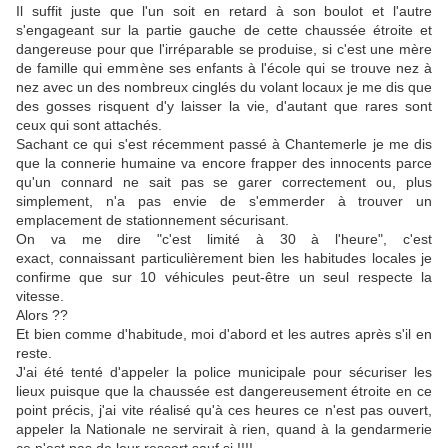
Il suffit juste que l'un soit en retard à son boulot et l'autre
s'engageant sur la partie gauche de cette chaussée étroite et
dangereuse pour que l'irréparable se produise, si c'est une mère
de famille qui emmène ses enfants à l'école qui se trouve nez à
nez avec un des nombreux cinglés du volant locaux je me dis que
des gosses risquent d'y laisser la vie, d'autant que rares sont
ceux qui sont attachés.
Sachant ce qui s'est récemment passé à Chantemerle je me dis
que la connerie humaine va encore frapper des innocents parce
qu'un connard ne sait pas se garer correctement ou, plus
simplement, n'a pas envie de s'emmerder à trouver un
emplacement de stationnement sécurisant.
On va me dire "c'est limité à 30 à l'heure", c'est
exact, connaissant particulièrement bien les habitudes locales je
confirme que sur 10 véhicules peut-être un seul respecte la
vitesse.
Alors ??
Et bien comme d'habitude, moi d'abord et les autres après s'il en
reste.
J'ai été tenté d'appeler la police municipale pour sécuriser les
lieux puisque que la chaussée est dangereusement étroite en ce
point précis, j'ai vite réalisé qu'à ces heures ce n'est pas ouvert,
appeler la Nationale ne servirait à rien, quand à la gendarmerie