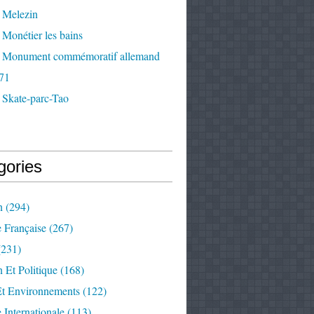
 Melezin
Monétier les bains
 Monument commémoratif allemand
71
 Skate-parc-Tao
gories
n
(294)
e Française
(267)
231)
 Et Politique
(168)
Et Environnements
(122)
e Internationale
(113)