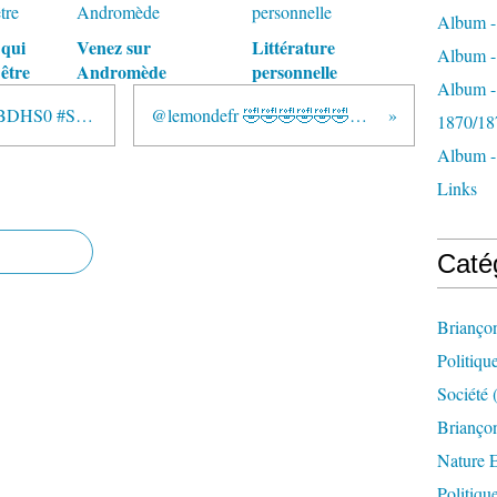
Album -
 qui
Venez sur
Littérature
Album - 
être
Andromède
personnelle
Album -
Budget racket https://t.co/ghKQqBDHS0 #Société...
@lemondefr 🤣🤣🤣🤣🤣🤣🤣🤣🤣
1870/18
Album -
Links
Caté
Brianço
Politiqu
Société
(
Briançon
Nature 
Politiqu