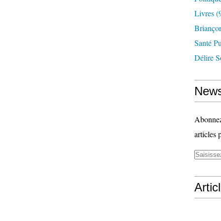
Livres
(
Briançon
Santé P
Délire S
News
Abonnez-
articles 
Artic