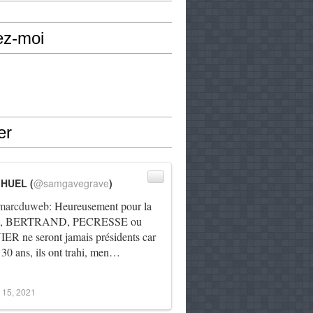
ez-moi
er
IHUEL (
@samgavegrave
)
arcduweb
: Heureusement pour la
e, BERTRAND, PECRESSE ou
R ne seront jamais présidents car
 30 ans, ils ont trahi, men…
 15, 2021