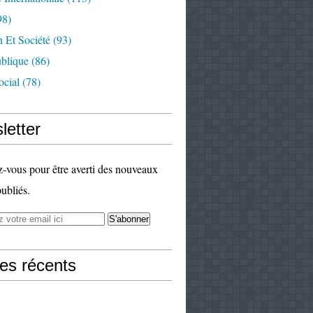
98)
 Et Société
(93)
ublique
(86)
ocial
(78)
letter
vous pour être averti des nouveaux
publiés.
les récents