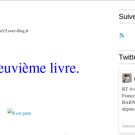
Suiv
el15.over-blog.fr
Twitt
uvième livre.
RT
@m
Franc
BARNIE
depuis
October