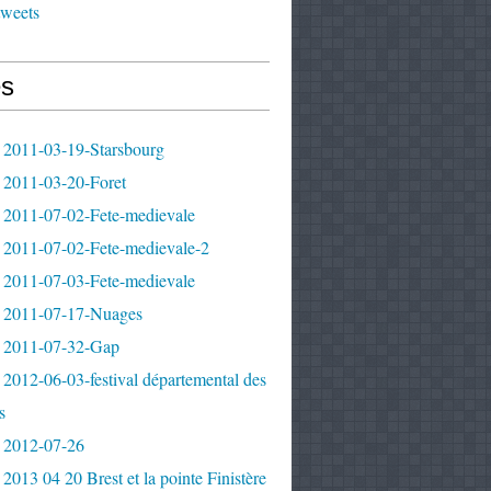
tweets
s
 2011-03-19-Starsbourg
 2011-03-20-Foret
 2011-07-02-Fete-medievale
 2011-07-02-Fete-medievale-2
 2011-07-03-Fete-medievale
 2011-07-17-Nuages
 2011-07-32-Gap
2012-06-03-festival départemental des
s
 2012-07-26
2013 04 20 Brest et la pointe Finistère