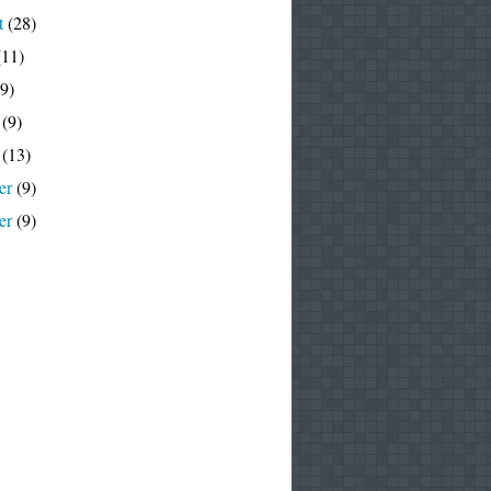
t
(28)
11)
9)
(9)
(13)
er
(9)
er
(9)