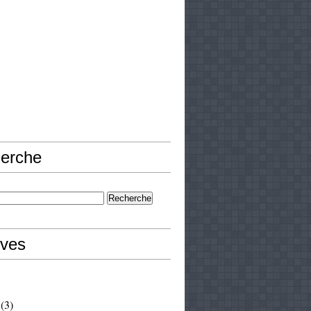
erche
ives
(3)