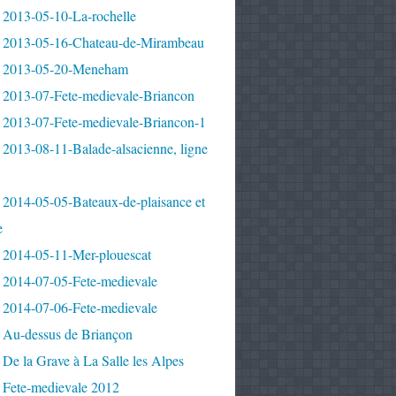
 2013-05-10-La-rochelle
 2013-05-16-Chateau-de-Mirambeau
 2013-05-20-Meneham
 2013-07-Fete-medievale-Briancon
 2013-07-Fete-medievale-Briancon-1
2013-08-11-Balade-alsacienne, ligne
 2014-05-05-Bateaux-de-plaisance et
e
 2014-05-11-Mer-plouescat
 2014-07-05-Fete-medievale
 2014-07-06-Fete-medievale
 Au-dessus de Briançon
De la Grave à La Salle les Alpes
 Fete-medievale 2012