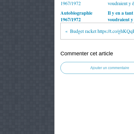
Autobiographie
Il y en a tant
1967/1972
voudraient y 
Commenter cet article
Ajouter un commentaire