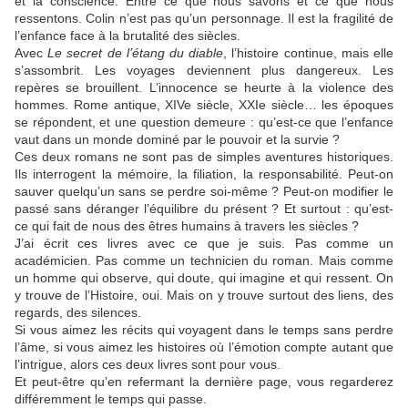
et la conscience. Entre ce que nous savons et ce que nous
ressentons. Colin n’est pas qu’un personnage. Il est la fragilité de
l’enfance face à la brutalité des siècles.
Avec
Le secret de l’étang du diable
, l’histoire continue, mais elle
s’assombrit. Les voyages deviennent plus dangereux. Les
repères se brouillent. L’innocence se heurte à la violence des
hommes. Rome antique, XIVe siècle, XXIe siècle… les époques
se répondent, et une question demeure : qu’est-ce que l’enfance
vaut dans un monde dominé par le pouvoir et la survie ?
Ces deux romans ne sont pas de simples aventures historiques.
Ils interrogent la mémoire, la filiation, la responsabilité. Peut-on
sauver quelqu’un sans se perdre soi-même ? Peut-on modifier le
passé sans déranger l’équilibre du présent ? Et surtout : qu’est-
ce qui fait de nous des êtres humains à travers les siècles ?
J’ai écrit ces livres avec ce que je suis. Pas comme un
académicien. Pas comme un technicien du roman. Mais comme
un homme qui observe, qui doute, qui imagine et qui ressent. On
y trouve de l’Histoire, oui. Mais on y trouve surtout des liens, des
regards, des silences.
Si vous aimez les récits qui voyagent dans le temps sans perdre
l’âme, si vous aimez les histoires où l’émotion compte autant que
l’intrigue, alors ces deux livres sont pour vous.
Et peut-être qu’en refermant la dernière page, vous regarderez
différemment le temps qui passe.