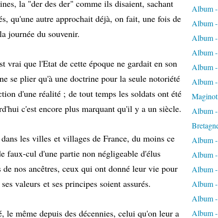
nes, la "der des der" comme ils disaient, sachant
Album -
és, qu'une autre approchait déjà, on fait, une fois de
Album -
 la journée du souvenir.
Album -
Album -
est vrai que l'Etat de cette époque ne gardait en son
Album -
 ne se plier qu'à une doctrine pour la seule notoriété
Album - 
ction d'une réalité ; de tout temps les soldats ont été
Maginot
rd'hui c'est encore plus marquant qu'il y a un siècle.
Album -
Bretagn
 dans les villes et villages de France, du moins ce
Album -
 de faux-cul d'une partie non négligeable d'élus
Album -
es de nos ancêtres, ceux qui ont donné leur vie pour
Album -
 ses valeurs et ses principes soient assurés.
Album -
Album - 
usé, le même depuis des décennies, celui qu'on leur a
Album -