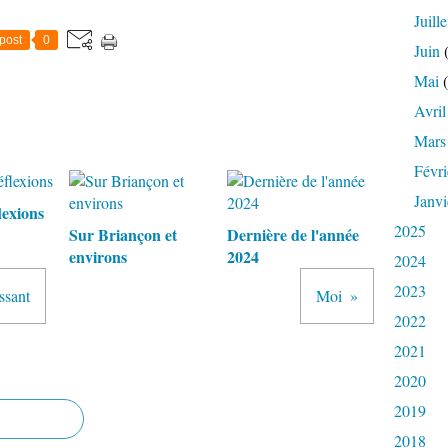
Juille
post
0
Juin
(
Mai
(
Avril
Mars
Févri
Janvi
lexions
2025
Sur Briançon et
Dernière de l'année
environs
2024
2024
2023
ssant
Moi
2022
2021
2020
2019
2018