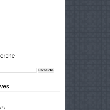
erche
ives
(3)