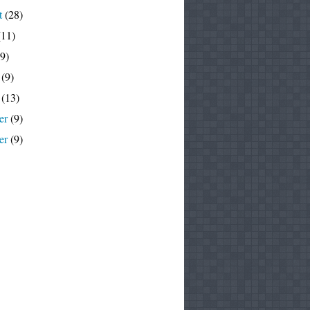
t
(28)
11)
9)
(9)
(13)
er
(9)
er
(9)