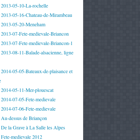
 2013-05-10-La-rochelle
 2013-05-16-Chateau-de-Mirambeau
 2013-05-20-Meneham
 2013-07-Fete-medievale-Briancon
 2013-07-Fete-medievale-Briancon-1
2013-08-11-Balade-alsacienne, ligne
 2014-05-05-Bateaux-de-plaisance et
e
 2014-05-11-Mer-plouescat
 2014-07-05-Fete-medievale
 2014-07-06-Fete-medievale
 Au-dessus de Briançon
De la Grave à La Salle les Alpes
 Fete-medievale 2012