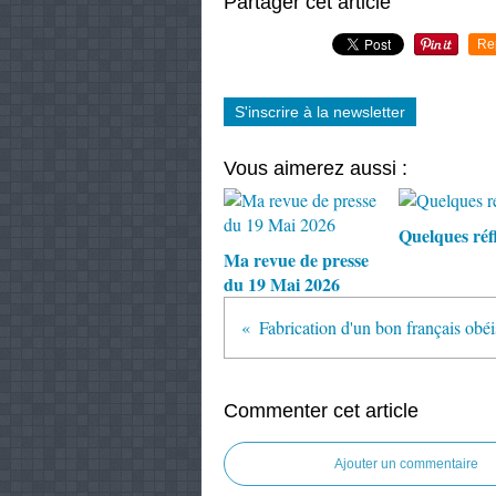
Partager cet article
Re
S'inscrire à la newsletter
Vous aimerez aussi :
Quelques réf
Ma revue de presse
du 19 Mai 2026
Fabrication d'un bon français obéi
Commenter cet article
Ajouter un commentaire