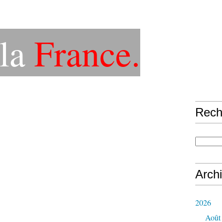
la
France.
Rech
Arch
2026
Août