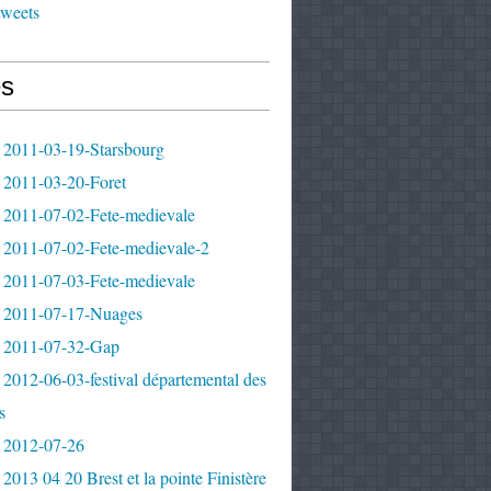
tweets
s
 2011-03-19-Starsbourg
 2011-03-20-Foret
 2011-07-02-Fete-medievale
 2011-07-02-Fete-medievale-2
 2011-07-03-Fete-medievale
 2011-07-17-Nuages
 2011-07-32-Gap
2012-06-03-festival départemental des
s
 2012-07-26
2013 04 20 Brest et la pointe Finistère