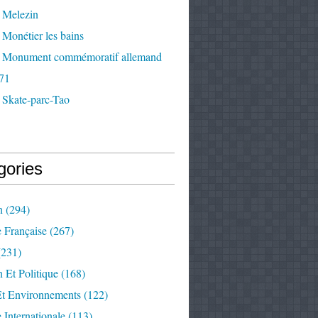
 Melezin
Monétier les bains
 Monument commémoratif allemand
71
 Skate-parc-Tao
gories
n
(294)
e Française
(267)
231)
 Et Politique
(168)
Et Environnements
(122)
e Internationale
(113)