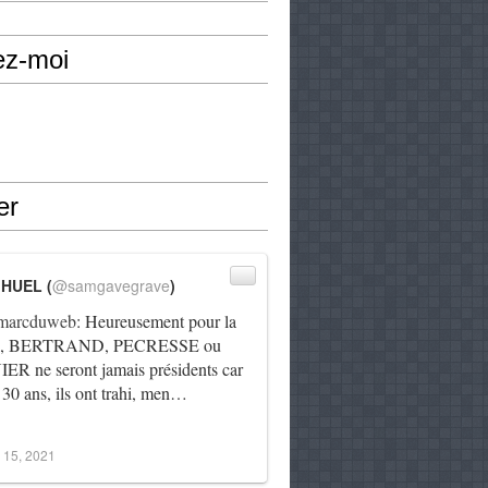
ez-moi
er
IHUEL (
@samgavegrave
)
arcduweb
: Heureusement pour la
e, BERTRAND, PECRESSE ou
R ne seront jamais présidents car
 30 ans, ils ont trahi, men…
 15, 2021