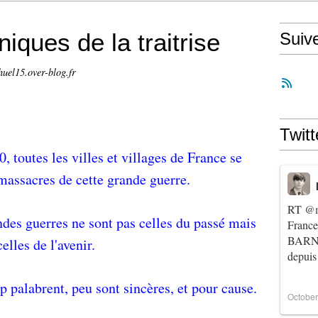
iques de la traitrise
Suiv
huel15.over-blog.fr
Twitt
 toutes les villes et villages de France se
massacres de cette grande guerre.
RT
@m
ndes guerres ne sont pas celles du passé mais
Franc
BARNIE
celles de l'avenir.
depuis
 palabrent, peu sont sincères, et pour cause.
October