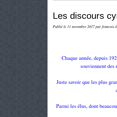
Les discours cyn
Publié le
11 novembre 2017
par francois.i
Chaque année, depuis 1920,
souviennent des 
Juste savoir que les plus gra
Parmi les élus, dont beaucoup