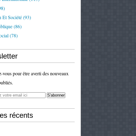
98)
 Et Société
(93)
ublique
(86)
ocial
(78)
letter
vous pour être averti des nouveaux
publiés.
les récents