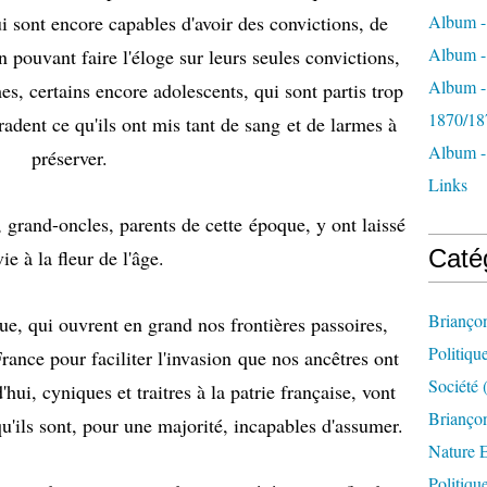
i sont encore capables d'avoir des convictions, de
Album -
Album - 
en pouvant faire l'éloge sur leurs seules convictions,
Album -
s, certains encore adolescents, qui sont partis trop
1870/18
adent ce qu'ils ont mis tant de sang et de larmes à
Album -
préserver.
Links
 grand-oncles, parents de cette époque, y ont laissé
Caté
vie à la fleur de l'âge.
Brianço
ue, qui ouvrent en grand nos frontières passoires,
Politiqu
France pour faciliter l'invasion que nos ancêtres ont
Société
(
hui, cyniques et traitres à la patrie française, vont
Briançon
qu'ils sont, pour une majorité, incapables d'assumer.
Nature 
Politiqu