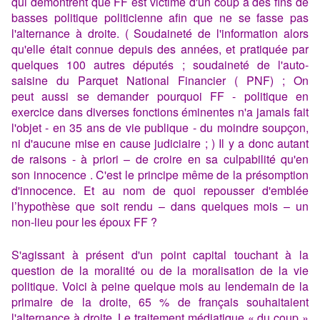
qui démontrent que FF est victime d'un coup à des fins de
basses politique politicienne afin que ne se fasse pas
l'alternance à droite. ( Soudaineté de l'information alors
qu'elle était connue depuis des années, et pratiquée par
quelques 100 autres députés ; soudaineté de l'auto-
saisine du Parquet National Financier ( PNF) ; On
peut aussi se demander pourquoi FF - politique en
exercice dans diverses fonctions éminentes n'a jamais fait
l'objet - en 35 ans de vie publique - du moindre soupçon,
ni d'aucune mise en cause judiciaire ; ) Il y a donc autant
de raisons - à priori – de croire en sa culpabilité qu'en
son innocence . C'est le principe même de la présomption
d'innocence. Et au nom de quoi repousser d'emblée
l’hypothèse que soit rendu – dans quelques mois – un
non-lieu pour les époux FF ?
S'agissant à présent d'un point capital touchant à la
question de la moralité ou de la moralisation de la vie
politique. Voici à peine quelque mois au lendemain de la
primaire de la droite, 65 % de français souhaitaient
l'alternance à droite, Le traitement médiatique « du coup »