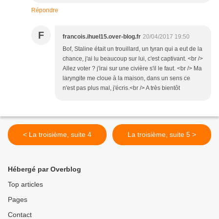
Répondre
F
francois.ihuel15.over-blog.fr
20/04/2017 19:50
Bof, Staline était un trouillard, un tyran qui a eut de la
chance, j'ai lu beaucoup sur lui, c'est captivant. <br />
Allez voter ? j'irai sur une civière s'il le faut. <br /> Ma
laryngite me cloue à la maison, dans un sens ce
n'est pas plus mal, j'écris.<br /> A très bientôt
< La troisième, suite 4
La troisième, suite 5 >
Hébergé par Overblog
Top articles
Pages
Contact