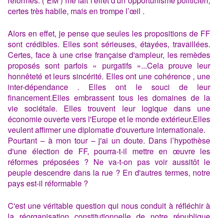
réformes. ( EM ) me fait l'effet d'un opportunisme politicien,
certes très habile, mais en trompe l’œil .
Alors en effet, je pense que seules les propositions de FF
sont crédibles. Elles sont sérieuses, étayées, travaillées.
Certes, face à une crise française d'ampleur, les remèdes
proposés sont parfois « purgatifs »...Cela prouve leur
honnêteté et leurs sincérité. Elles ont une cohérence , une
inter-dépendance . Elles ont le souci de leur
financement.Elles embrassent tous les domaines de la
vie sociétale. Elles trouvent leur logique dans une
économie ouverte vers l'Europe et le monde extérieur.Elles
veulent affirmer une diplomatie d'ouverture internationale.
Pourtant – à mon tour – j'ai un doute. Dans l’hypothèse
d'une élection de FF, pourra-t-il mettre en œuvre les
réformes préposées ? Ne va-t-on pas voir aussitôt le
peuple descendre dans la rue ? En d'autres termes, notre
pays est-il réformable ?
C'est une véritable question qui nous conduit à réfléchir à
la réorganisation constitutionnelle de notre république