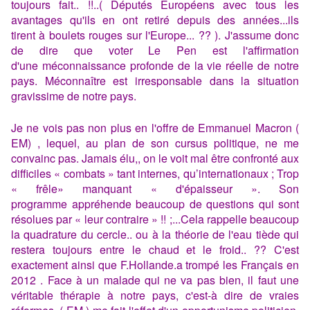
toujours fait.. !!..( Députés Européens avec tous les
avantages qu'ils en ont retiré depuis des années...ils
tirent à boulets rouges sur l'Europe... ?? ). J'assume donc
de dire que voter Le Pen est l'affirmation
d'une méconnaissance profonde de la vie réelle de notre
pays. Méconnaître est irresponsable dans la situation
gravissime de notre pays.
Je ne vois pas non plus en l'offre de Emmanuel Macron (
EM) , lequel, au plan de son cursus politique, ne me
convainc pas. Jamais élu,, on le voit mal être confronté aux
difficiles « combats » tant internes, qu’internationaux ; Trop
« frêle» manquant « d'épaisseur ». Son
programme appréhende beaucoup de questions qui sont
résolues par « leur contraire » !! ;...Cela rappelle beaucoup
la quadrature du cercle.. ou à la théorie de l'eau tiède qui
restera toujours entre le chaud et le froid.. ?? C'est
exactement ainsi que F.Hollande.a trompé les Français en
2012 . Face à un malade qui ne va pas bien, il faut une
véritable thérapie à notre pays, c'est-à dire de vraies