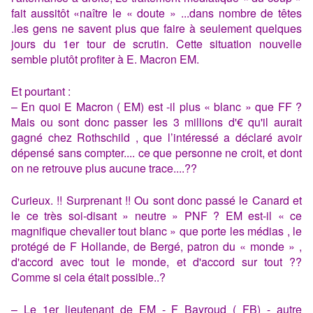
fait aussitôt «naître le « doute » ...dans nombre de têtes
.les gens ne savent plus que faire à seulement quelques
jours du 1er tour de scrutin. Cette situation nouvelle
semble plutôt profiter à E. Macron EM.
Et pourtant :
– En quoi E Macron ( EM) est -il plus « blanc » que FF ?
Mais ou sont donc passer les 3 millions d'€ qu'il aurait
gagné chez Rothschild , que l’intéressé a déclaré avoir
dépensé sans compter.... ce que personne ne croit, et dont
on ne retrouve plus aucune trace....??
Curieux. !! Surprenant !! Ou sont donc passé le Canard et
le ce très soi-disant » neutre » PNF ? EM est-il « ce
magnifique chevalier tout blanc » que porte les médias , le
protégé de F Hollande, de Bergé, patron du « monde » ,
d'accord avec tout le monde, et d'accord sur tout ??
Comme si cela était possible..?
– Le 1er lieutenant de EM - F Bayroud ( FB) - autre