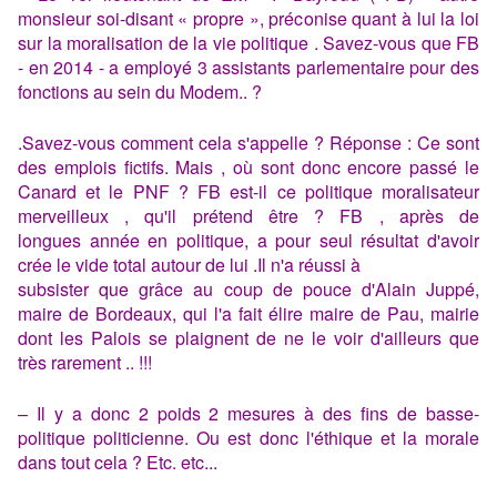
monsieur soi-disant « propre », préconise quant à lui la loi
sur la moralisation de la vie politique . Savez-vous que FB
- en 2014 - a employé 3 assistants parlementaire pour des
fonctions au sein du Modem.. ?
.Savez-vous comment cela s'appelle ? Réponse : Ce sont
des emplois fictifs. Mais , où sont donc encore passé le
Canard et le PNF ?
FB est-il ce politique moralisateur
merveilleux , qu'il prétend être ? FB , après de
longues année en politique, a pour seul résultat d'avoir
crée le vide total autour de lui .Il n'a réussi à
subsister que grâce au coup de pouce d'Alain Juppé,
maire de Bordeaux, qui l'a fait élire maire de Pau, mairie
dont les Palois se plaignent de ne le voir d'ailleurs que
très rarement .. !!!
– Il y a donc 2 poids 2 mesures à des fins de basse-
politique politicienne. Ou est donc l'éthique et la morale
dans tout cela ? Etc. etc...