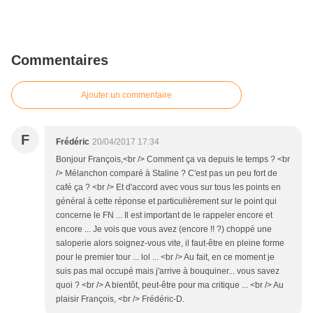
Commentaires
Ajouter un commentaire
F
Frédéric
20/04/2017 17:34
Bonjour François,<br /> Comment ça va depuis le temps ? <br
/> Mélanchon comparé à Staline ? C'est pas un peu fort de
café ça ? <br /> Et d'accord avec vous sur tous les points en
général à cette réponse et particulièrement sur le point qui
concerne le FN ... Il est important de le rappeler encore et
encore ... Je vois que vous avez (encore !! ?) choppé une
saloperie alors soignez-vous vite, il faut-être en pleine forme
pour le premier tour ... lol ... <br /> Au fait, en ce moment je
suis pas mal occupé mais j'arrive à bouquiner... vous savez
quoi ? <br /> A bientôt, peut-être pour ma critique ... <br /> Au
plaisir François, <br /> Frédéric-D.