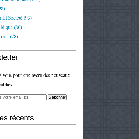
98)
 Et Société
(93)
ublique
(86)
ocial
(78)
letter
vous pour être averti des nouveaux
publiés.
les récents