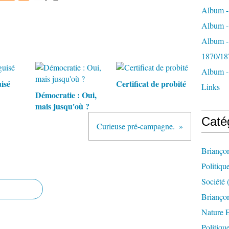
Album -
Album - 
Album -
1870/18
Album -
isé
Certificat de probité
Links
Démocratie : Oui,
mais jusqu'où ?
Caté
Curieuse pré-campagne.
Brianço
Politiqu
Société
(
Briançon
Nature 
Politiqu