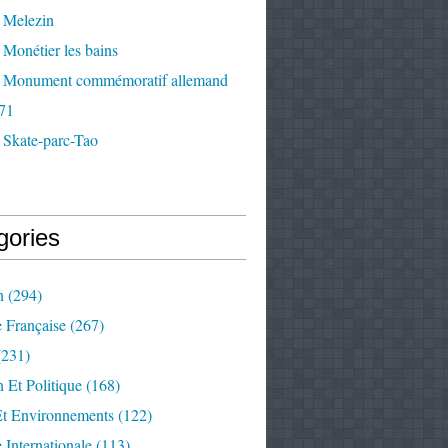
 Melezin
Monétier les bains
 Monument commémoratif allemand
71
 Skate-parc-Tao
gories
n
(294)
e Française
(267)
231)
 Et Politique
(168)
Et Environnements
(122)
e Internationale
(113)