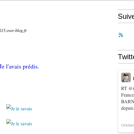
Suiv
l15.over-blog.fr
Twitt
Je l'avais prédis.
RT
@m
Franc
BARNIE
depuis
October