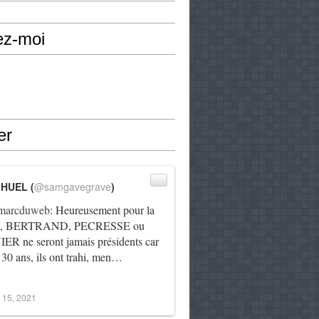
ez-moi
er
IHUEL (
@samgavegrave
)
arcduweb
: Heureusement pour la
e, BERTRAND, PECRESSE ou
R ne seront jamais présidents car
 30 ans, ils ont trahi, men…
 15, 2021