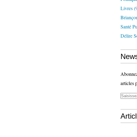
Livres
(
Briançon
Santé P
Délire S
News
Abonnez-
articles 
Artic