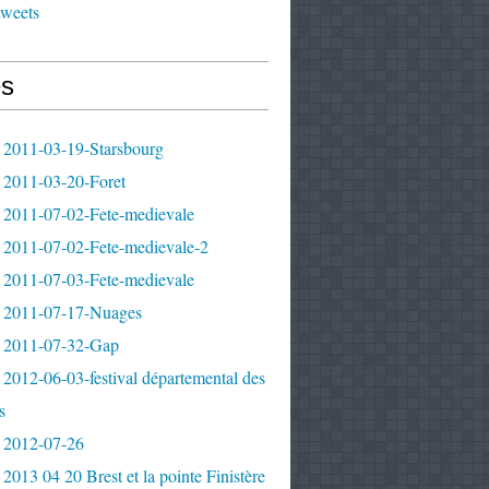
tweets
s
 2011-03-19-Starsbourg
 2011-03-20-Foret
 2011-07-02-Fete-medievale
 2011-07-02-Fete-medievale-2
 2011-07-03-Fete-medievale
 2011-07-17-Nuages
 2011-07-32-Gap
2012-06-03-festival départemental des
s
 2012-07-26
2013 04 20 Brest et la pointe Finistère