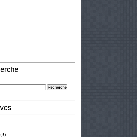
erche
ives
(3)