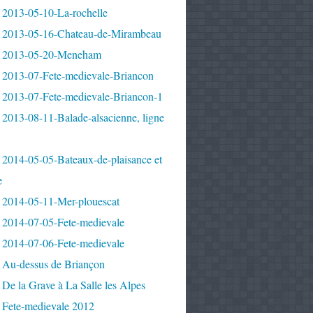
 2013-05-10-La-rochelle
 2013-05-16-Chateau-de-Mirambeau
 2013-05-20-Meneham
 2013-07-Fete-medievale-Briancon
 2013-07-Fete-medievale-Briancon-1
2013-08-11-Balade-alsacienne, ligne
 2014-05-05-Bateaux-de-plaisance et
e
 2014-05-11-Mer-plouescat
 2014-07-05-Fete-medievale
 2014-07-06-Fete-medievale
 Au-dessus de Briançon
De la Grave à La Salle les Alpes
 Fete-medievale 2012