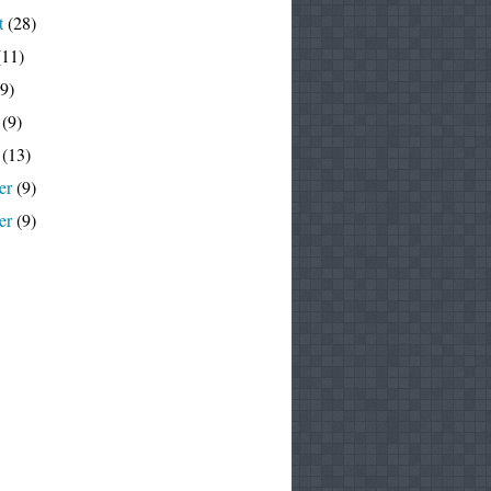
t
(28)
11)
9)
(9)
(13)
er
(9)
er
(9)