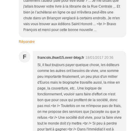
clairement l'auteur paie pour être édité ? ... Je me disais que
j'allais trouver votre livre à la librairie de la Rue Centrale ... Et
bien je l’achèterai en ligne ce qui m'évitera peut-être une
chute dans un Briançon verglacé à certains endroits. Je m'en
vais vous trouver aux éditions Saint Honoré ... <br /> Bravo
François et merci pour cette bonne nouvelle ...
Répondre
F
francois.ihuel15.over-blog.fr
18/01/2017 20:36
Si, il faut toujours payer quelque chose, les éditeurs
comme les autres ont besoins de vivre, une somme
peu importante finalement, un peu plus d'un millier
d'Euros mais le biographe travaille aussi, la mise en
page, la couverture, etc.. Une logique de
fonctionnement, vouloir sans faire d'effort ce n'est
bon que pour ceux qui profitent de la société, donc
pas moi.<br /> Toutefois on ne m'impose pas de frais,
on me propose des services que j'accepte ou que je
refuse.<br /> Une société doit vivre, pour la faire vivre
tout le monde doit s'y mettre.<br /> Si peu à perdre
pour tant à gagner.<br /> Dans l'immédiat il est à