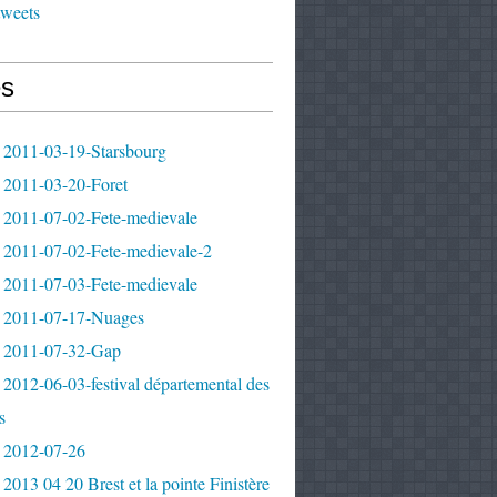
tweets
s
 2011-03-19-Starsbourg
 2011-03-20-Foret
 2011-07-02-Fete-medievale
 2011-07-02-Fete-medievale-2
 2011-07-03-Fete-medievale
 2011-07-17-Nuages
 2011-07-32-Gap
2012-06-03-festival départemental des
s
 2012-07-26
2013 04 20 Brest et la pointe Finistère