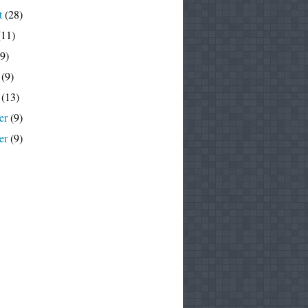
t
(28)
11)
9)
(9)
(13)
er
(9)
er
(9)