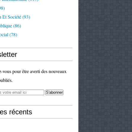
98)
 Et Société
(93)
ublique
(86)
ocial
(78)
letter
vous pour être averti des nouveaux
publiés.
les récents