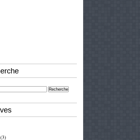
erche
ives
(3)