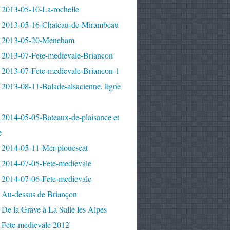
 2013-05-10-La-rochelle
 2013-05-16-Chateau-de-Mirambeau
 2013-05-20-Meneham
 2013-07-Fete-medievale-Briancon
 2013-07-Fete-medievale-Briancon-1
2013-08-11-Balade-alsacienne, ligne
 2014-05-05-Bateaux-de-plaisance et
e
 2014-05-11-Mer-plouescat
 2014-07-05-Fete-medievale
 2014-07-06-Fete-medievale
 Au-dessus de Briançon
De la Grave à La Salle les Alpes
 Fete-medievale 2012