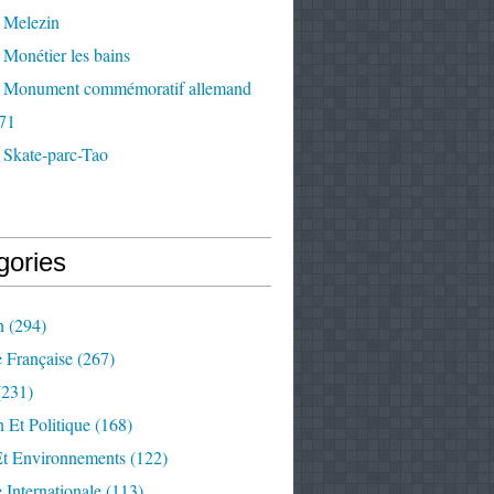
 Melezin
Monétier les bains
 Monument commémoratif allemand
71
 Skate-parc-Tao
gories
n
(294)
e Française
(267)
231)
 Et Politique
(168)
Et Environnements
(122)
e Internationale
(113)