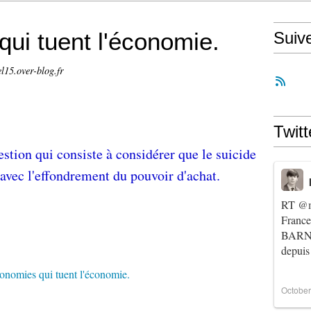
ui tuent l'économie.
Suiv
el15.over-blog.fr
Twitt
stion qui consiste à considérer que le suicide
avec l'effondrement du pouvoir d'achat.
RT
@m
Franc
BARNIE
depuis
October