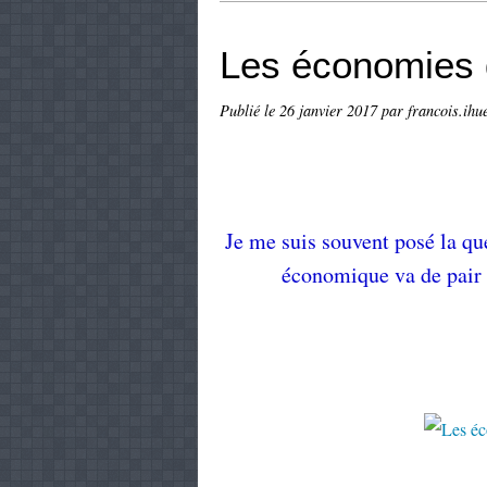
Les économies q
Publié le
26 janvier 2017
par francois.ihu
Je me suis souvent posé la que
économique va de pair 