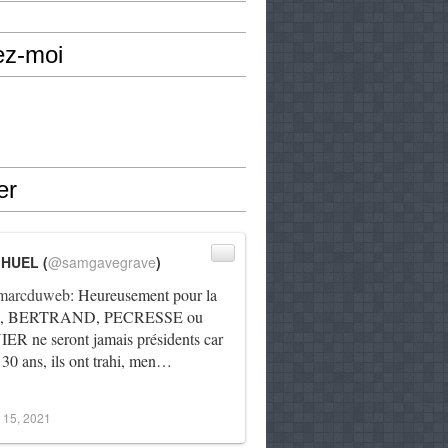
ez-moi
er
IHUEL (
@samgavegrave
)
arcduweb
: Heureusement pour la
e, BERTRAND, PECRESSE ou
R ne seront jamais présidents car
 30 ans, ils ont trahi, men…
 15, 2021