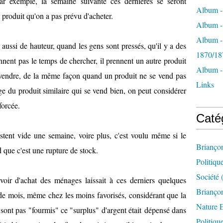
par exemple, la semaine suivante ces dernières se seront
Album -
 produit qu'on a pas prévu d'acheter.
Album - 
Album -
aussi de hauteur, quand les gens sont pressés, qu'il y a des
1870/18
ennent pas le temps de chercher, il prennent un autre produit
Album -
 vendre, de la même façon quand un produit ne se vend pas
Links
ge du produit similaire qui se vend bien, on peut considérer
forcée.
Caté
restent vide une semaine, voire plus, c'est voulu même si le
Brianço
d que c'est une rupture de stock.
Politiqu
Société
(
ir d'achat des ménages laissait à ces derniers quelques
Briançon
 de mois, même chez les moins favorisés, considérant que la
Nature 
sont pas "fourmis" ce "surplus" d'argent était dépensé dans
Politiqu