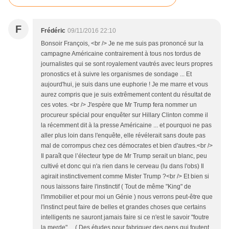
F
Frédéric
09/11/2016 22:10
Bonsoir François, <br /> Je ne me suis pas prononcé sur la
campagne Américaine contrairement à tous nos tordus de
journalistes qui se sont royalement vautrés avec leurs propres
pronostics et à suivre les organismes de sondage ... Et
aujourd'hui, je suis dans une euphorie ! Je me marre et vous
aurez compris que je suis extrêmement content du résultat de
ces votes. <br /> J'espère que Mr Trump fera nommer un
procureur spécial pour enquêter sur Hillary Clinton comme il
la récemment dit à la presse Américaine ... et pourquoi ne pas
aller plus loin dans l'enquête, elle révélerait sans doute pas
mal de corrompus chez ces démocrates et bien d'autres.<br />
Il paraît que l’électeur type de Mr Trump serait un blanc, peu
cultivé et donc qui n'a rien dans le cerveau (lu dans l'obs) Il
agirait instinctivement comme Mister Trump ?<br /> Et bien si
nous laissons faire l'instinctif ( Tout de même "King" de
l'immobilier et pour moi un Génie ) nous verrons peut-être que
l'instinct peut faire de belles et grandes choses que certains
intelligents ne sauront jamais faire si ce n'est le savoir "foutre
la merde" ... ( Des études pour fabriquer des gens qui foutent