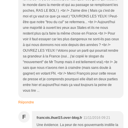
le monde dans la merde et qui au passage se remplissent les
poches, RAS LE BOL! ) .<br /> J'aime dire ( Mais ça c'est de
moi et ça vaut ce que ça vaut ) "OUVRONS LES YEUX ! Peut-
être que notre "trou du cul" se refermera... <br /> Aujourd'hui
une majorité à ouvert les yeux aux States et ils ne nous
restent plus qu'a faire la même chose en France.<br /> Pour
voir il faut essayer car les plus dangereux ne sont-ils pas ceux
à qui nous donnons nos voix depuis des années ? <br />
OUVREZ LES YEUX ! Votons pour un parti qui pourrait rendre
sa grandeur à la France (oui... j'ai copié le slogan du
"mouvement" de Mr Trump mais il est tellement vrai).<br /> Je
sais que nous n'avons rien à craindre (mais sans doute à
gagner) en votant FN. <br /> Merci François pour cette revue
de presse et je comprends pourquoi elle était en deux parties
entre hier et aujourd'hui mais ça vaut toujours la peine de
vous lire ...
Répondre
F
francois.ihuel15.over-blog.fr
11/11/2016 09:21
Une évidence. La peur de nos gouvernants instille la