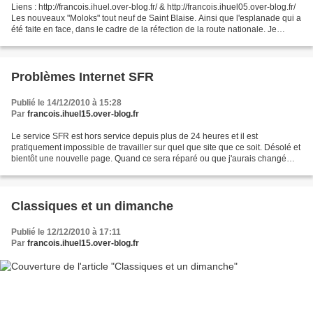
Liens : http://francois.ihuel.over-blog.fr/ & http://francois.ihuel05.over-blog.fr/
Les nouveaux "Moloks" tout neuf de Saint Blaise. Ainsi que l'esplanade qui a
été faite en face, dans le cadre de la réfection de la route nationale. Je
pense que les riverains...
Problèmes Internet SFR
Publié le 14/12/2010 à 15:28
Par
francois.ihuel15.over-blog.fr
Le service SFR est hors service depuis plus de 24 heures et il est
pratiquement impossible de travailler sur quel que site que ce soit. Désolé et
bientôt une nouvelle page. Quand ce sera réparé ou que j'aurais changé
d'opérateur. Merci de votre compr...
Classiques et un dimanche
Publié le 12/12/2010 à 17:11
Par
francois.ihuel15.over-blog.fr