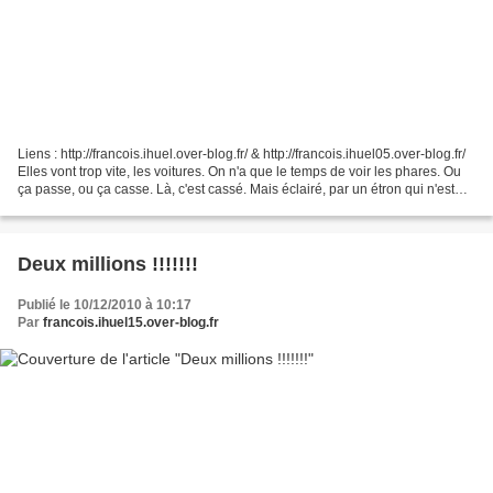
Liens : http://francois.ihuel.over-blog.fr/ & http://francois.ihuel05.over-blog.fr/
Elles vont trop vite, les voitures. On n'a que le temps de voir les phares. Ou
ça passe, ou ça casse. Là, c'est cassé. Mais éclairé, par un étron qui n'est
pas dans une...
Deux millions !!!!!!!
Publié le 10/12/2010 à 10:17
Par
francois.ihuel15.over-blog.fr