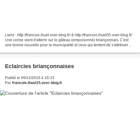
Liens : http://francois.ihuel.over-blog.fr/ & http://francois.ihuel05.over-blog.fr/
Une cerise vient d'atterrir sur le gâteau (empoisonné) briançonnais. C'est
une bonne nouvelle pour la municipalité et ceux qui tentent de s'attribuer
l'exploit d'avoir...
Eclaircies briançonnaises
Publié le 09/12/2010 à 10:33
Par
francois.ihuel15.over-blog.fr