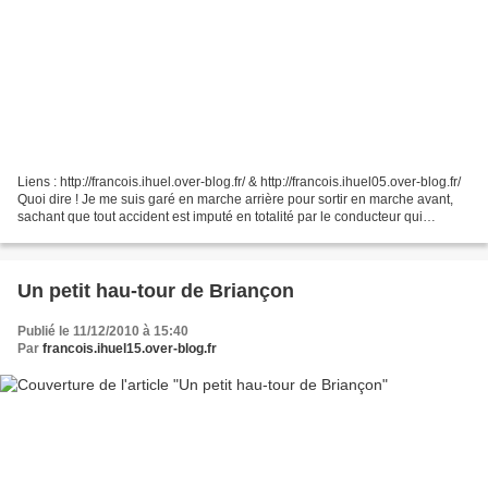
Liens : http://francois.ihuel.over-blog.fr/ & http://francois.ihuel05.over-blog.fr/
Quoi dire ! Je me suis garé en marche arrière pour sortir en marche avant,
sachant que tout accident est imputé en totalité par le conducteur qui
effectue une marche arrière....
Un petit hau-tour de Briançon
Publié le 11/12/2010 à 15:40
Par
francois.ihuel15.over-blog.fr