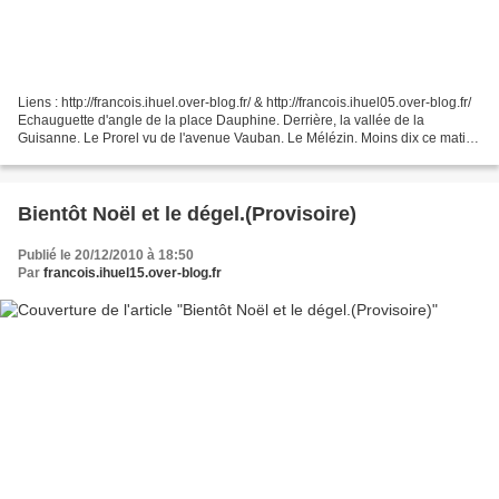
Liens : http://francois.ihuel.over-blog.fr/ & http://francois.ihuel05.over-blog.fr/
Echauguette d'angle de la place Dauphine. Derrière, la vallée de la
Guisanne. Le Prorel vu de l'avenue Vauban. Le Mélézin. Moins dix ce matin
sur les remparts. Le Montbrison....
Bientôt Noël et le dégel.(Provisoire)
Publié le 20/12/2010 à 18:50
Par
francois.ihuel15.over-blog.fr