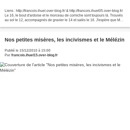
Liens : http://francois.ihuel.over-blog.fr/ & http://francois.ihuel05.over-blog.fr/
Le 16, le bout d'ardoise et le morceau de corniche sont toujours là. Trouvés
au sol le 12, accompagnés de gravier le 14 et salés le 16. J'espère que Mme
DAERDEN ne va...
Nos petites misères, les incivismes et le Mélézin
Publié le 15/12/2010 à 15:00
Par
francois.ihuel15.over-blog.fr