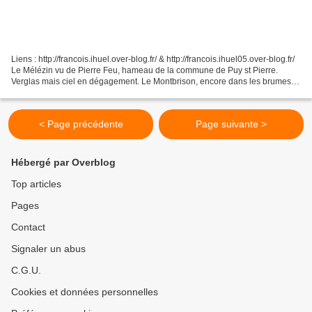
Liens : http://francois.ihuel.over-blog.fr/ & http://francois.ihuel05.over-blog.fr/
Le Mélézin vu de Pierre Feu, hameau de la commune de Puy st Pierre.
Verglas mais ciel en dégagement. Le Montbrison, encore dans les brumes.
Et pourtant il n'est pas allé...
< Page précédente
Page suivante >
Hébergé par Overblog
Top articles
Pages
Contact
Signaler un abus
C.G.U.
Cookies et données personnelles