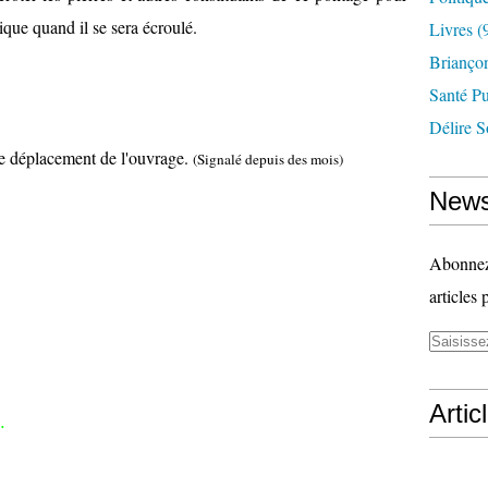
ique quand il se sera écroulé.
Livres
(
Briançon
Santé P
Délire S
 de déplacement de l'ouvrage.
(Signalé depuis des mois)
News
Abonnez-
articles 
Artic
.