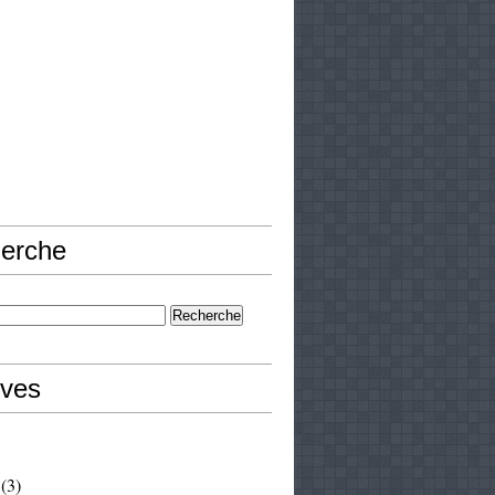
erche
ives
(3)