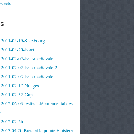
tweets
s
 2011-03-19-Starsbourg
 2011-03-20-Foret
 2011-07-02-Fete-medievale
 2011-07-02-Fete-medievale-2
 2011-07-03-Fete-medievale
 2011-07-17-Nuages
 2011-07-32-Gap
2012-06-03-festival départemental des
s
 2012-07-26
2013 04 20 Brest et la pointe Finistère