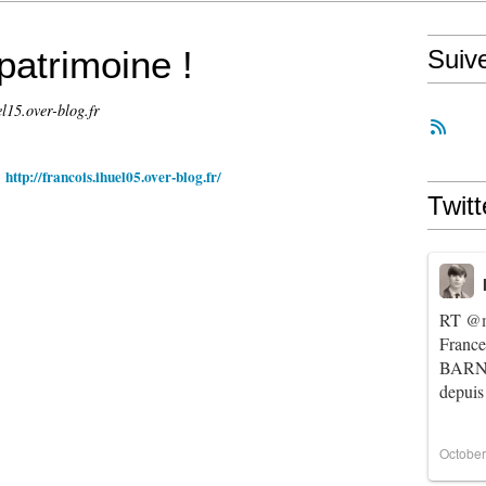
patrimoine !
Suiv
el15.over-blog.fr
&
http://francois.ihuel05.over-blog.fr/
Twitt
RT
@m
Franc
BARNIE
depuis
October