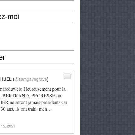
ez-moi
er
IHUEL (
@samgavegrave
)
arcduweb
: Heureusement pour la
e, BERTRAND, PECRESSE ou
R ne seront jamais présidents car
 30 ans, ils ont trahi, men…
 15, 2021