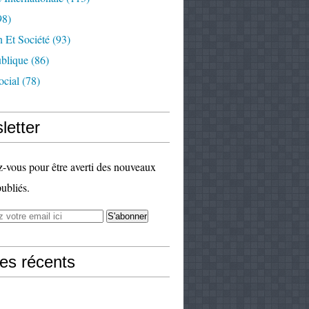
98)
 Et Société
(93)
ublique
(86)
ocial
(78)
letter
vous pour être averti des nouveaux
publiés.
les récents