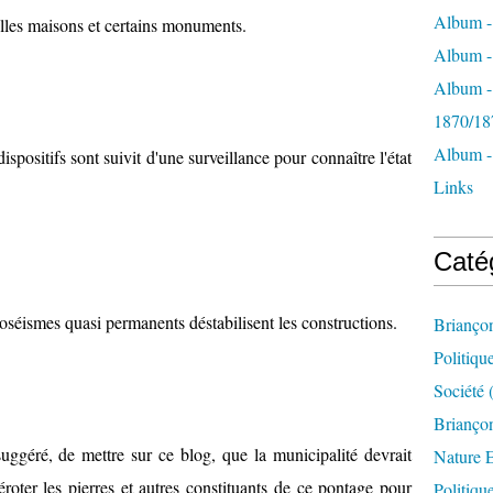
Album -
eilles maisons et certains monuments.
Album - 
Album -
1870/18
Album -
ispositifs sont suivit d'une surveillance pour connaître l'état
Links
Caté
roséismes quasi permanents déstabilisent les constructions.
Brianço
Politiqu
Société
(
Briançon
suggéré, de mettre sur ce blog, que la municipalité devrait
Nature 
roter les pierres et autres constituants de ce pontage pour
Politiqu