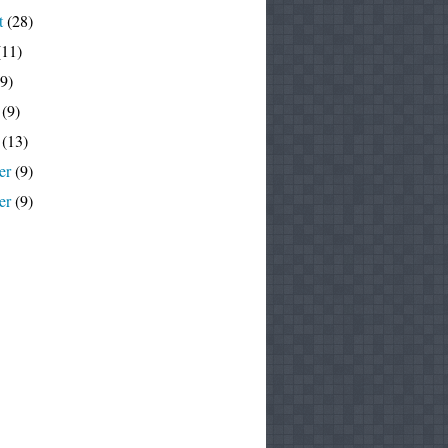
t
(28)
11)
9)
(9)
(13)
er
(9)
er
(9)