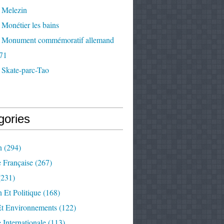
 Melezin
Monétier les bains
 Monument commémoratif allemand
71
 Skate-parc-Tao
gories
n
(294)
e Française
(267)
231)
 Et Politique
(168)
Et Environnements
(122)
e Internationale
(113)