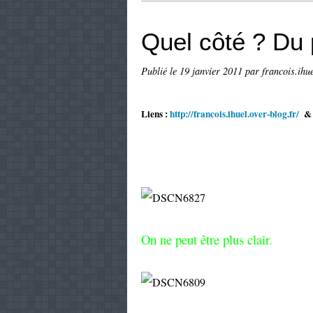
Quel côté ? Du 
Publié le
19 janvier 2011
par francois.ihu
Liens :
http://francois.ihuel.over-blog.fr/
On ne peut être plus clair.