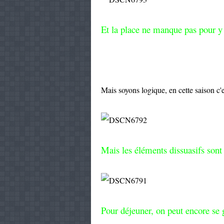
Et la place ne manque pas pour y 
Mais soyons logique, en cette saison c'e
Mais les éléments dissuasifs sont 
Pour déjeuner, on peut encore se 