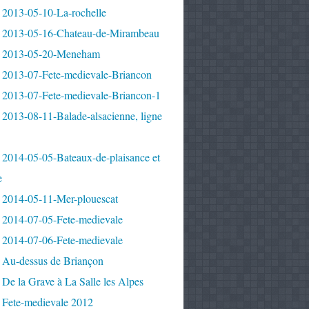
 2013-05-10-La-rochelle
 2013-05-16-Chateau-de-Mirambeau
 2013-05-20-Meneham
 2013-07-Fete-medievale-Briancon
 2013-07-Fete-medievale-Briancon-1
2013-08-11-Balade-alsacienne, ligne
 2014-05-05-Bateaux-de-plaisance et
e
 2014-05-11-Mer-plouescat
 2014-07-05-Fete-medievale
 2014-07-06-Fete-medievale
 Au-dessus de Briançon
De la Grave à La Salle les Alpes
 Fete-medievale 2012