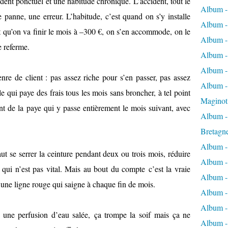
ident ponctuel et une habitude chronique. L’accident, tout le
Album -
 panne, une erreur. L’habitude, c’est quand on s’y installe
Album -
t qu’on va finir le mois à –300 €, on s’en accommode, on le
Album -
e referme.
Album -
Album -
nre de client : pas assez riche pour s’en passer, pas assez
Album - 
e qui paye des frais tous les mois sans broncher, à tel point
Maginot
ant de la paye qui y passe entièrement le mois suivant, avec
Album -
Bretagn
Album -
faut se serrer la ceinture pendant deux ou trois mois, réduire
Album -
e qui n’est pas vital. Mais au bout du compte c’est la vraie
Album -
à une ligne rouge qui saigne à chaque fin de mois.
Album -
Album - 
une perfusion d’eau salée, ça trompe la soif mais ça ne
Album -