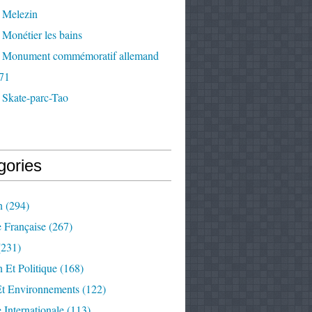
 Melezin
Monétier les bains
 Monument commémoratif allemand
71
 Skate-parc-Tao
gories
n
(294)
e Française
(267)
231)
 Et Politique
(168)
Et Environnements
(122)
e Internationale
(113)