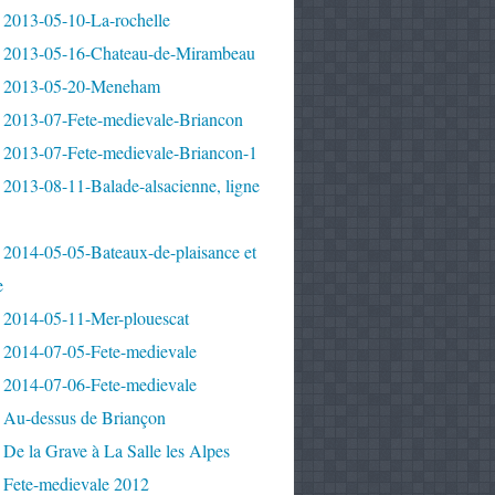
 2013-05-10-La-rochelle
 2013-05-16-Chateau-de-Mirambeau
 2013-05-20-Meneham
 2013-07-Fete-medievale-Briancon
 2013-07-Fete-medievale-Briancon-1
2013-08-11-Balade-alsacienne, ligne
 2014-05-05-Bateaux-de-plaisance et
e
 2014-05-11-Mer-plouescat
 2014-07-05-Fete-medievale
 2014-07-06-Fete-medievale
 Au-dessus de Briançon
De la Grave à La Salle les Alpes
 Fete-medievale 2012