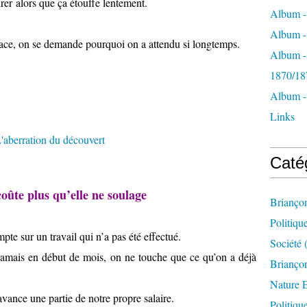
irer alors que ça étouffe lentement.
Album -
Album - 
rface, on se demande pourquoi on a attendu si longtemps.
Album -
1870/18
Album -
Links
Caté
oûte plus qu’elle ne soulage
Brianço
Politiqu
e sur un travail qui n’a pas été effectué.
Société
(
jamais en début de mois, on ne touche que ce qu’on a déjà
Briançon
Nature 
vance une partie de notre propre salaire.
Politiqu