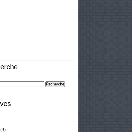
erche
ives
(3)