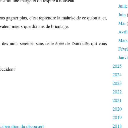
onstruit une marge et on respire à nouveau.
Juille
Juin
(
pas gagner plus, c’est reprendre la maîtrise de ce qu’on a, et,
Mai
(
 valent mieux que dix ans de bricolage.
Avril
Mars
 des nuits sereines sans cette épée de Damoclès qui vous
Févri
Janvi
2025
Occident"
2024
2023
2022
2021
2020
2019
2018