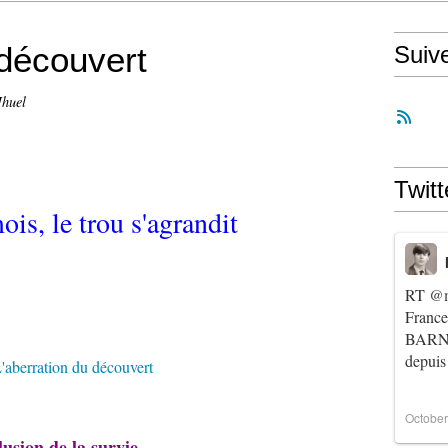
 découvert
Suiv
Ihuel
Twitt
is, le trou s'agrandit
RT
@m
Franc
BARNIE
depuis
October
usion de la survie