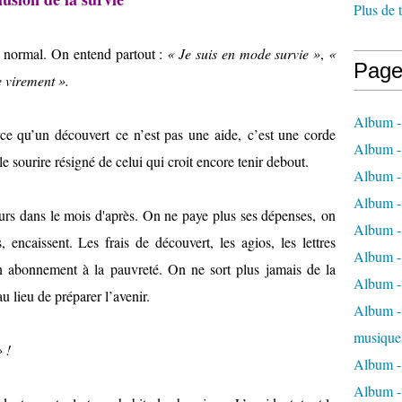
Plus de 
e normal. On entend partout :
« Je suis en mode survie »
,
«
Page
e virement ».
Album -
rce qu’un découvert ce n’est pas une aide, c’est une corde
Album -
e sourire résigné de celui qui croit encore tenir debout.
Album -
Album -
urs dans le mois d'après. On ne paye plus ses dépenses, on
Album -
, encaissent. Les frais de découvert, les agios, les lettres
Album -
n abonnement à la pauvreté. On ne sort plus jamais de la
Album -
u lieu de préparer l’avenir.
Album - 
musique
» !
Album -
Album - 