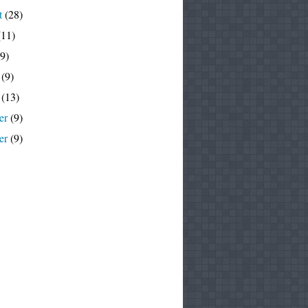
t
(28)
11)
9)
(9)
(13)
er
(9)
er
(9)