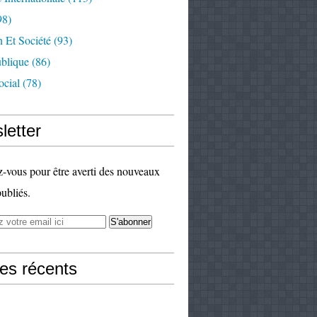
98)
 Et Société
(93)
ublique
(86)
ocial
(78)
letter
vous pour être averti des nouveaux
publiés.
les récents