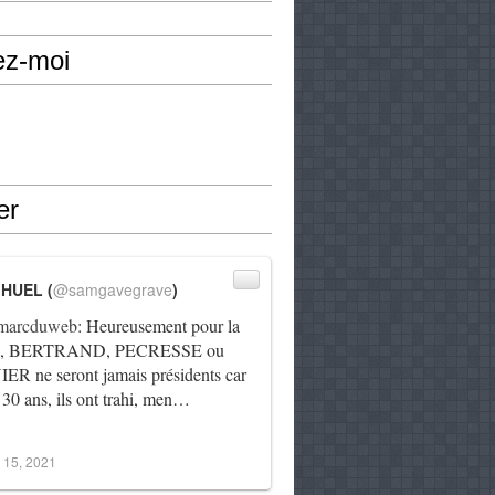
ez-moi
er
IHUEL (
@samgavegrave
)
arcduweb
: Heureusement pour la
e, BERTRAND, PECRESSE ou
R ne seront jamais présidents car
 30 ans, ils ont trahi, men…
 15, 2021