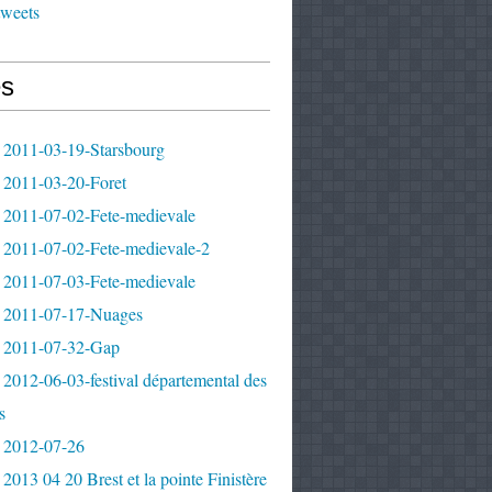
tweets
s
 2011-03-19-Starsbourg
 2011-03-20-Foret
 2011-07-02-Fete-medievale
 2011-07-02-Fete-medievale-2
 2011-07-03-Fete-medievale
 2011-07-17-Nuages
 2011-07-32-Gap
2012-06-03-festival départemental des
s
 2012-07-26
2013 04 20 Brest et la pointe Finistère