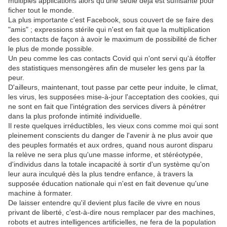
multiples applications alors qu'une seule déjà est suffisante pour
ficher tout le monde.
La plus importante c'est Facebook, sous couvert de se faire des
"amis" ; expressions stérile qui n'est en fait que la multiplication
des contacts de façon à avoir le maximum de possibilité de ficher
le plus de monde possible.
Un peu comme les cas contacts Covid qui n'ont servi qu'à étoffer
des statistiques mensongères afin de museler les gens par la
peur.
D'ailleurs, maintenant, tout passe par cette peur induite, le climat,
les virus, les supposées mise-à-jour l'acceptation des cookies, qui
ne sont en fait que l'intégration des services divers à pénétrer
dans la plus profonde intimité individuelle.
Il reste quelques irréductibles, les vieux cons comme moi qui sont
pleinement conscients du danger de l'avenir à ne plus avoir que
des peuples formatés et aux ordres, quand nous auront disparu
la relève ne sera plus qu'une masse informe, et stéréotypée,
d'individus dans la totale incapacité à sortir d'un système qu'on
leur aura inculqué dès la plus tendre enfance, à travers la
supposée éducation nationale qui n'est en fait devenue qu'une
machine à formater.
De laisser entendre qu'il devient plus facile de vivre en nous
privant de liberté, c'est-à-dire nous remplacer par des machines,
robots et autres intelligences artificielles, ne fera de la population