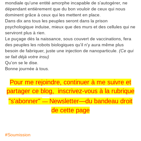
mondiale qu'une entité amorphe incapable de s'autogérer, ne
dépendant entièrement que du bon vouloir de ceux qui nous
dominent grâce à ceux qui les mettent en place.
Dans dix ans tous les peuples seront dans la prison
psychologique induise, mieux que des murs et des cellules qui ne
serviront plus à rien.
Le puçage dès la naissance, sous couvert de vaccinations, fera
des peuples les robots biologiques qu'il n'y aura même plus
besoin de fabriquer, juste une injection de nanoparticule.
(Ce qui
se fait déjà votre insu)
Qu'on se le dise.
Bonne journée à tous.
Pour me rejoindre,
continuer
à me
suivre
et
partager ce blog, inscrivez-vous
à la rubrique
"s'abonner"
Newsletter—
du
bandeau
droit
—
de cette page
#Soumission