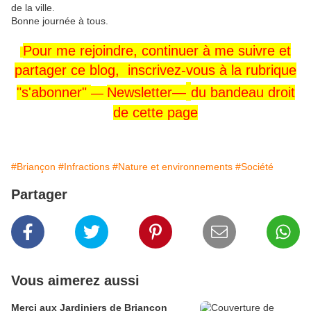
de la ville.
Bonne journée à tous.
Pour me rejoindre,
continuer à me
suivre
et
partager ce blog, inscrivez-vous
à la rubrique
"s'abonner"
Newsletter—
du
bandeau
droit
—
de cette page
#Briançon
#Infractions
#Nature et environnements
#Société
Partager
Vous aimerez aussi
Merci aux Jardiniers de Briançon