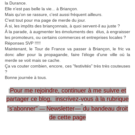
la Durance.
Elle n'est pas belle la vie... à Briançon.
Mais qu'on se rassure, c'est aussi fréquent ailleurs.
C'est tout pour ma page de merde du jour.
À si, les impôts des briançonnais, à quoi servent-il au juste ?
À la parade, à augmenter les émoluments des élus, à engraisser
les promoteurs, ou certains commerces et entreprises locales ?
Réponses SVP !!!!!
Maintenant, le Tour de France va passer à Briançon, le fric va
donc aller pour la propagande, faire l'éloge d'une ville où la
merde se voit mais se cache.
Ça va couter combien, encore, ces "festivités" très très couteuses
?
Bonne journée à tous.
Pour me rejoindre,
continuer à me
suivre
et
partager ce blog, inscrivez-vous
à la rubrique
"s'abonner"
Newsletter—
du
bandeau
droit
—
de cette page