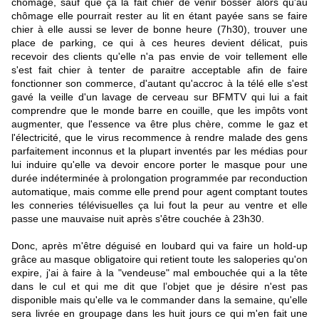
chômage, sauf que ça la fait chier de venir bosser alors qu'au
chômage elle pourrait rester au lit en étant payée sans se faire
chier à elle aussi se lever de bonne heure (7h30), trouver une
place de parking, ce qui à ces heures devient délicat, puis
recevoir des clients qu'elle n'a pas envie de voir tellement elle
s'est fait chier à tenter de paraitre acceptable afin de faire
fonctionner son commerce, d'autant qu'accroc à la télé elle s'est
gavé la veille d'un lavage de cerveau sur BFMTV qui lui a fait
comprendre que le monde barre en couille, que les impôts vont
augmenter, que l'essence va être plus chère, comme le gaz et
l'électricité, que le virus recommence à rendre malade des gens
parfaitement inconnus et la plupart inventés par les médias pour
lui induire qu'elle va devoir encore porter le masque pour une
durée indéterminée à prolongation programmée par reconduction
automatique, mais comme elle prend pour agent comptant toutes
les conneries télévisuelles ça lui fout la peur au ventre et elle
passe une mauvaise nuit après s'être couchée à 23h30.
Donc, après m'être déguisé en loubard qui va faire un hold-up
grâce au masque obligatoire qui retient toute les saloperies qu'on
expire, j'ai à faire à la "vendeuse" mal embouchée qui a la tête
dans le cul et qui me dit que l’objet que je désire n'est pas
disponible mais qu'elle va le commander dans la semaine, qu'elle
sera livrée en groupage dans les huit jours ce qui m'en fait une