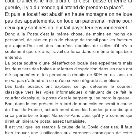
coût.
D'ailleurs le mot d'ordre ici c'est "bosse et ferme ta
gueule, il y a du monde qui attend de prendre ta place".
Et puis le locatif est abusif, en haute montagne on ne loue
pas des appartements, on loue un panorama, même pour
ceux qui y sont nés on leur fait payer leur environnement.
Donc à la Poste c'est la même chose, de moins en moins de
personnel, de plus en plus de charge de travail pour les facteurs
qui aujourd'hui ont des tournées doubles de celles d'il n'y a
seulement que dix ans, travail de força dans le même temps bien
entendu.
La poste souffre d'une désaffection locale des expéditeurs mais
les deux tiers des boites aux lettres d'expédition dans les rues ont
été supprimées et les personnels réduits de 60% en dix ans, on
ne va pas s'attendre à ce qu'un service dégradé s'améliore.
Les tarifs postaux ont explosé, ce qui détourne le courrier
classique vers les voies informatiques diminuant de ce fait le
courrier classique, la poste c'est le serpent qui se mord la queue.
Bon, dans le cas présent le retard de mon colis ce serait à cause
du Tour de France, actuellement dans les Landes je me dis que
si ça perturbe le trajet Marseille-Paris c'est qu'il y a comme qui
dirait un itinéraire postal assez fantaisiste.
Il est vrai que les retards à cause de la Covid c'est usé, il faut
bien trouver une justification aux carences chroniques de cette