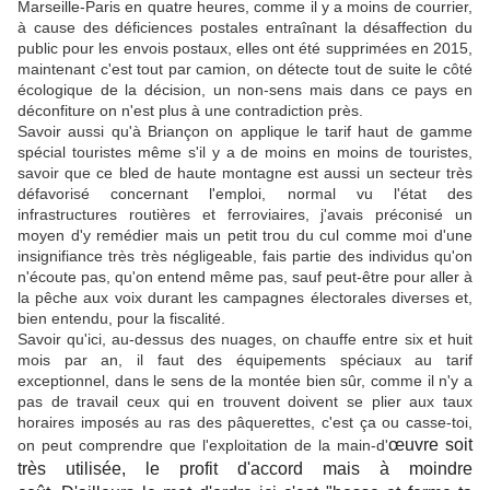
Marseille-Paris en quatre heures, comme il y a moins de courrier,
à cause des déficiences postales entraînant la désaffection du
public pour les envois postaux, elles ont été supprimées en 2015,
maintenant c'est tout par camion, on détecte tout de suite le côté
écologique de la décision, un non-sens mais dans ce pays en
déconfiture on n'est plus à une contradiction près.
Savoir aussi qu'à Briançon on applique le tarif haut de gamme
spécial touristes même s'il y a de moins en moins de touristes,
savoir que ce bled de haute montagne est aussi un secteur très
défavorisé concernant l'emploi, normal vu l'état des
infrastructures routières et ferroviaires, j'avais préconisé un
moyen d'y remédier mais un petit trou du cul comme moi d'une
insignifiance très très négligeable, fais partie des individus qu'on
n'écoute pas, qu'on entend même pas, sauf peut-être pour aller à
la pêche aux voix durant les campagnes électorales diverses et,
bien entendu, pour la fiscalité.
Savoir qu'ici, au-dessus des nuages, on chauffe entre six et huit
mois par an, il faut des équipements spéciaux au tarif
exceptionnel, dans le sens de la montée bien sûr, comme il n'y a
pas de travail ceux qui en trouvent doivent se plier aux taux
horaires imposés au ras des pâquerettes, c'est ça ou casse-toi,
œuvre soit
on peut comprendre que l'exploitation de la main-d'
très utilisée, le profit d'accord mais à moindre