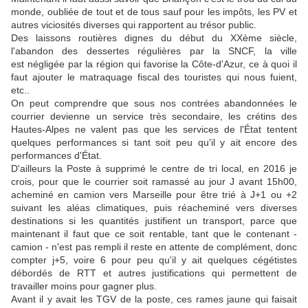
monde, oubliée de tout et de tous sauf pour les impôts, les PV et
autres viciosités diverses qui rapportent au trésor public.
Des laissons routières dignes du début du XXème siècle,
l'abandon des dessertes régulières par la SNCF, la ville
est négligée par la région qui favorise la Côte-d'Azur, ce à quoi il
faut ajouter le matraquage fiscal des touristes qui nous fuient,
etc..
On peut comprendre que sous nos contrées abandonnées le
courrier devienne un service très secondaire, les crétins des
Hautes-Alpes ne valent pas que les services de l'État tentent
quelques performances si tant soit peu qu'il y ait encore des
performances d'État.
D'ailleurs la Poste à supprimé le centre de tri local, en 2016 je
crois, pour que le courrier soit ramassé au jour J avant 15h00,
acheminé en camion vers Marseille pour être trié à J+1 ou +2
suivant les aléas climatiques, puis réacheminé vers diverses
destinations si les quantités justifient un transport, parce que
maintenant il faut que ce soit rentable, tant que le contenant -
camion - n'est pas rempli il reste en attente de complément, donc
compter j+5, voire 6 pour peu qu'il y ait quelques cégétistes
débordés de RTT et autres justifications qui permettent de
travailler moins pour gagner plus.
Avant il y avait les TGV de la poste, ces rames jaune qui faisait