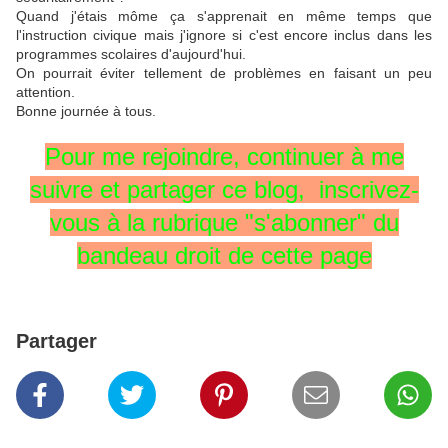
Quand j'étais môme ça s'apprenait en même temps que
l'instruction civique mais j'ignore si c'est encore inclus dans les
programmes scolaires d'aujourd'hui.
On pourrait éviter tellement de problèmes en faisant un peu
attention.
Bonne journée à tous.
Pour me rejoindre,
continuer à me
suivre
et partager ce blog, inscrivez-
vous
à la rubrique
"s'abonner" du
bandeau
droit
de cette page
Partager