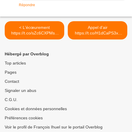
Répondre
< L'écœurement
Appel d'air
https://t.co/sZc6CXPMsU
https://t.co/H1dCaPS3xq
#Politique...
#Migration via... >
Hébergé par Overblog
Top articles
Pages
Contact
Signaler un abus
C.G.U.
Cookies et données personnelles
Préférences cookies
Voir le profil de François Ihuel sur le portail Overblog