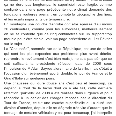
ça ne dure pas longtemps, le superficiel reste fragile, comme
souligné dans une page précédente notre climat demande des
fondations routières prenant en compte la géographie des lieux
et les écarts importants de température.
En montagne une couche d'enrobé doit être épaisse d'au moins
20 centimètres, comme pour les autoroutes, malheureusement
on ne se contente que de cinq centimètres sur un support trop
meuble pour être stable, voir ma page précédente du 1er Février
sur le sujet.
La "Chaussée", nommée rue de la République, est une de celles
qui sont les plus exposées aux problèmes plus avant décrits,
reprendre le revêtement c'est bien mais je ne suis pas sûr que ce
soit suffisant, la précédente réfection date de 2008 sous
l'impulsion de M Alain Bayrou alors maire de la ville, mais c'était à
l'occasion d'un évènement sportif double, le tour de France et le
Giro d'Italie sur quelques jours.
Une chaussée qui dure douze ans c'est peu et beaucoup, ça
dépend surtout de la façon dont ça a été fait, cette dernière
réfection "partielle" de 2008 a été réalisée dans l'urgence et pour
répondre à un cahier des charges imposée par la direction du
Tour de France, ce fut une couche superficielle qui a duré une
dizaine d'années, depuis elle se dégrade très vite d'autant que le
tonnage de certains véhicules y est pour beaucoup, j'ai interpellé