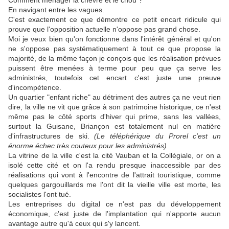
Comment ménager la chèvre et le chou ?
En navigant entre les vagues.
C'est exactement ce que démontre ce petit encart ridicule qui
prouve que l'opposition actuelle n'oppose pas grand chose.
Moi je veux bien qu'on fonctionne dans l'intérêt général et qu'on
ne s'oppose pas systématiquement à tout ce que propose la
majorité, de la même façon je conçois que les réalisation prévues
puissent être menées à terme pour peu que ça serve les
administrés, toutefois cet encart c'est juste une preuve
d'incompétence.
Un quartier "enfant riche" au détriment des autres ça ne veut rien
dire, la ville ne vit que grâce à son patrimoine historique, ce n'est
même pas le côté sports d'hiver qui prime, sans les vallées,
surtout la Guisane, Briançon est totalement nul en matière
d'infrastructures de ski.
(Le téléphérique du Prorel c'est un
énorme échec très couteux pour les administrés)
La vitrine de la ville c'est la cité Vauban et la Collégiale, or on a
isolé cette cité et on l'a rendu presque inaccessible par des
réalisations qui vont à l'encontre de l'attrait touristique, comme
quelques gargouillards me l'ont dit la vieille ville est morte, les
socialistes l'ont tué.
Les entreprises du digital ce n'est pas du développement
économique, c'est juste de l'implantation qui n'apporte aucun
avantage autre qu'à ceux qui s'y lancent.