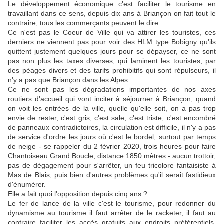
Le développement économique c'est faciliter le tourisme en
travaillant dans ce sens, depuis dix ans à Briançon on fait tout le
contraire, tous les commerçants peuvent le dire.
Ce n'est pas le Coeur de Ville qui va attirer les touristes, ces
derniers ne viennent pas pour voir des HLM type Bobigny qu'ils
quittent justement quelques jours pour se dépayser, ce ne sont
pas non plus les taxes diverses, qui laminent les touristes, par
des péages divers et des tarifs prohibitifs qui sont répulseurs, il
n'y a pas que Briançon dans les Alpes.
Ce ne sont pas les dégradations importantes de nos axes
routiers d'accueil qui vont inciter à séjourner à Briançon, quand
on voit les entrées de la ville, quelle qu'elle soit, on a pas trop
envie de rester, c'est gris, c'est sale, c'est triste, c'est encombré
de panneaux contradictoires, la circulation est difficile, il n'y a pas
de service d'ordre les jours où c'est le bordel, surtout par temps
de neige - se rappeler du 2 février 2020, trois heures pour faire
Chantoiseau Grand Boucle, distance 1850 mètres - aucun trottoir,
pas de dégagement pour s'arrêter, un feu tricolore fantaisiste à
Mas de Blais, puis bien d'autres problèmes qu'il serait fastidieux
d'énumérer.
Elle a fait quoi l'opposition depuis cinq ans ?
Le fer de lance de la ville c'est le tourisme, pour redonner du
dynamisme au tourisme il faut arrêter de le racketer, il faut au
contraire faciliter les accès gratuits aux endroits préférentiels,