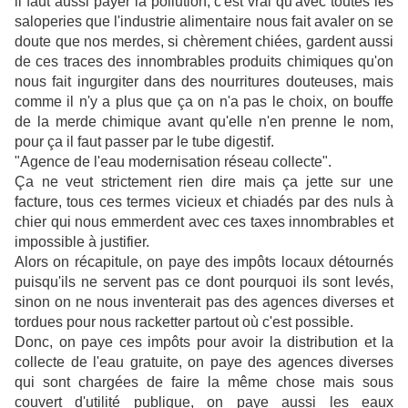
il faut aussi payer la pollution, c'est vrai qu'avec toutes les
saloperies que l'industrie alimentaire nous fait avaler on se
doute que nos merdes, si chèrement chiées, gardent aussi
de ces traces des innombrables produits chimiques qu'on
nous fait ingurgiter dans des nourritures douteuses, mais
comme il n'y a plus que ça on n'a pas le choix, on bouffe
de la merde chimique avant qu'elle n'en prenne le nom,
pour ça il faut passer par le tube digestif.
"Agence de l'eau modernisation réseau collecte".
Ça ne veut strictement rien dire mais ça jette sur une
facture, tous ces termes vicieux et chiadés par des nuls à
chier qui nous emmerdent avec ces taxes innombrables et
impossible à justifier.
Alors on récapitule, on paye des impôts locaux détournés
puisqu'ils ne servent pas ce dont pourquoi ils sont levés,
sinon on ne nous inventerait pas des agences diverses et
tordues pour nous racketter partout où c'est possible.
Donc, on paye ces impôts pour avoir la distribution et la
collecte de l'eau gratuite, on paye des agences diverses
qui sont chargées de faire la même chose mais sous
couvert d'utilité publique, on paye aussi les eaux