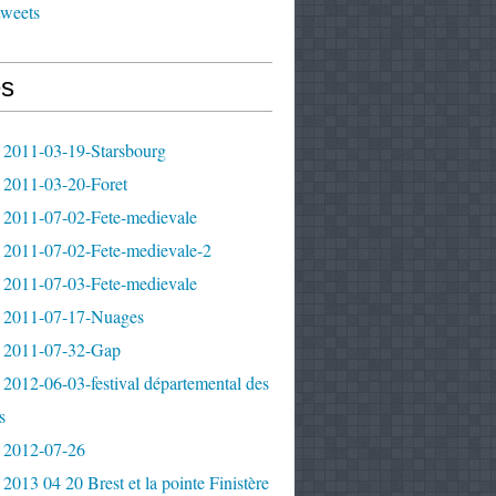
tweets
s
 2011-03-19-Starsbourg
 2011-03-20-Foret
 2011-07-02-Fete-medievale
 2011-07-02-Fete-medievale-2
 2011-07-03-Fete-medievale
 2011-07-17-Nuages
 2011-07-32-Gap
2012-06-03-festival départemental des
s
 2012-07-26
2013 04 20 Brest et la pointe Finistère