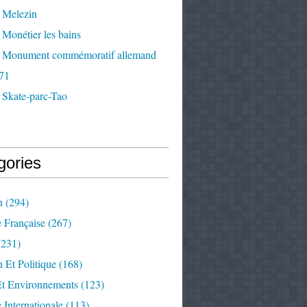
 Melezin
Monétier les bains
 Monument commémoratif allemand
71
 Skate-parc-Tao
gories
n
(294)
e Française
(267)
231)
 Et Politique
(168)
Et Environnements
(123)
e Internationale
(113)