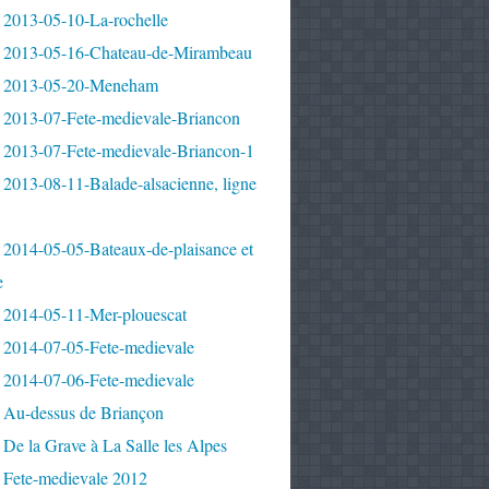
 2013-05-10-La-rochelle
 2013-05-16-Chateau-de-Mirambeau
 2013-05-20-Meneham
 2013-07-Fete-medievale-Briancon
 2013-07-Fete-medievale-Briancon-1
2013-08-11-Balade-alsacienne, ligne
 2014-05-05-Bateaux-de-plaisance et
e
 2014-05-11-Mer-plouescat
 2014-07-05-Fete-medievale
 2014-07-06-Fete-medievale
 Au-dessus de Briançon
De la Grave à La Salle les Alpes
 Fete-medievale 2012