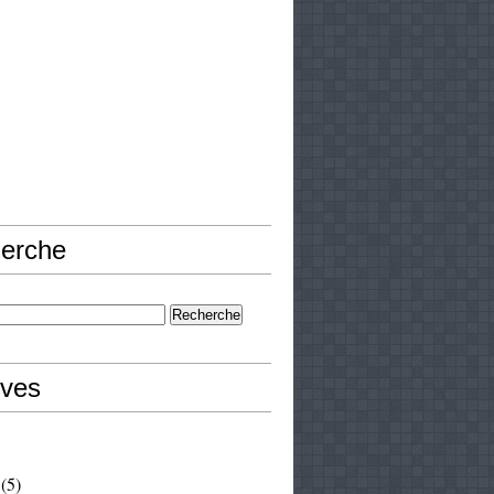
erche
ives
(5)