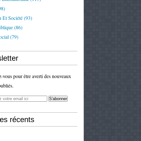
98)
 Et Société
(93)
ublique
(86)
ocial
(79)
letter
vous pour être averti des nouveaux
publiés.
les récents