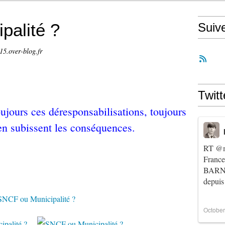
palité ?
Suiv
15.over-blog.fr
Twitt
ujours ces déresponsabilisations, toujours
n subissent les conséquences.
RT
@m
Franc
BARNIE
depuis
October