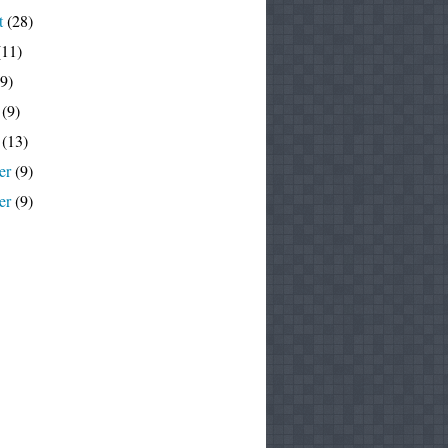
t
(28)
11)
9)
(9)
(13)
er
(9)
er
(9)