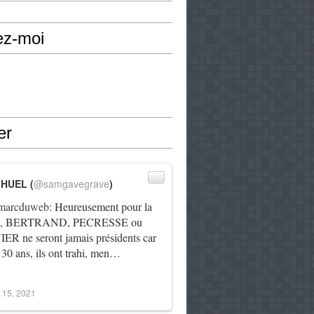
ez-moi
er
IHUEL (
@samgavegrave
)
arcduweb
: Heureusement pour la
e, BERTRAND, PECRESSE ou
R ne seront jamais présidents car
 30 ans, ils ont trahi, men…
 15, 2021