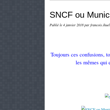
SNCF ou Munici
Publié le
4 janvier 2018
par francois.ihuel
Toujours ces confusions, to
les mêmes qui e