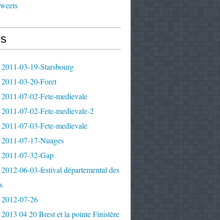
tweets
s
 2011-03-19-Starsbourg
 2011-03-20-Foret
 2011-07-02-Fete-medievale
 2011-07-02-Fete-medievale-2
 2011-07-03-Fete-medievale
 2011-07-17-Nuages
 2011-07-32-Gap
2012-06-03-festival départemental des
s
 2012-07-26
2013 04 20 Brest et la pointe Finistère