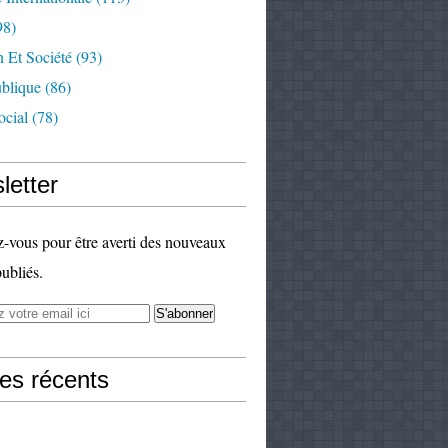
98)
 Et Société
(93)
ublique
(86)
ocial
(78)
letter
vous pour être averti des nouveaux
publiés.
les récents