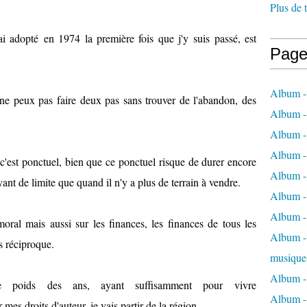
Plus de 
ai adopté en 1974 la première fois que j'y suis passé, est
Page
Album -
n ne peux pas faire deux pas sans trouver de l'abandon, des
Album -
Album -
Album -
 c'est ponctuel, bien que ce ponctuel risque de durer encore
Album -
yant de limite que quand il n'y a plus de terrain à vendre.
Album -
Album -
oral mais aussi sur les finances, les finances de tous les
Album - 
as réciproque.
musique
Album -
e poids des ans, ayant suffisamment pour vivre
Album - 
mes droits d'auteur, je vais partir de la région.