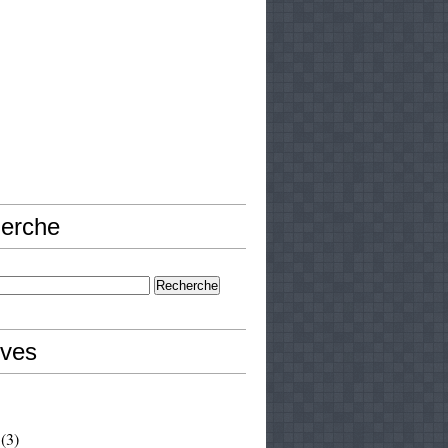
erche
ives
(3)