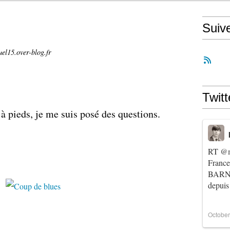
Suiv
uel15.over-blog.fr
Twitt
 à pieds, je me suis posé des questions.
RT
@m
Franc
BARNIE
depuis
October