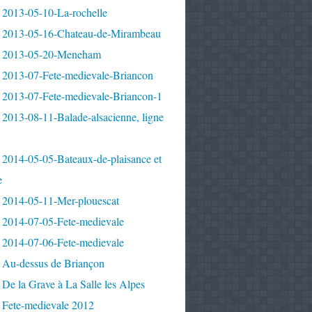
 2013-05-10-La-rochelle
 2013-05-16-Chateau-de-Mirambeau
 2013-05-20-Meneham
 2013-07-Fete-medievale-Briancon
 2013-07-Fete-medievale-Briancon-1
2013-08-11-Balade-alsacienne, ligne
 2014-05-05-Bateaux-de-plaisance et
e
 2014-05-11-Mer-plouescat
 2014-07-05-Fete-medievale
 2014-07-06-Fete-medievale
 Au-dessus de Briançon
De la Grave à La Salle les Alpes
 Fete-medievale 2012