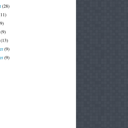
t
(28)
11)
9)
(9)
(13)
er
(9)
er
(9)