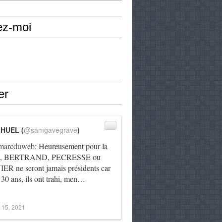
ez-moi
er
IHUEL (
@samgavegrave
)
arcduweb
: Heureusement pour la
e, BERTRAND, PECRESSE ou
R ne seront jamais présidents car
 30 ans, ils ont trahi, men…
 15, 2021