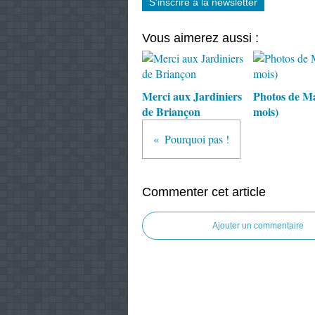
S'inscrire à la newsletter
Vous aimerez aussi :
Merci aux Jardiniers
Photos de M
de Briançon
mois)
Pourquoi pas !
Commenter cet article
Ajouter un commentaire