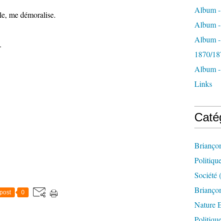
Album -
le, me démoralise.
Album - 
Album -
.
1870/18
Album -
Links
Caté
Brianço
Politiqu
Société
(
Briançon
post
0
Nature 
Politiqu