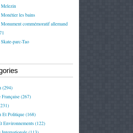
 Melezin
Monétier les bains
 Monument commémoratif allemand
71
 Skate-parc-Tao
gories
n
(294)
e Française
(267)
231)
 Et Politique
(168)
Et Environnements
(122)
e Internationale
(113)