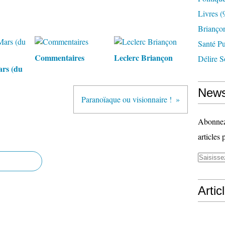
Livres
(
Briançon
Santé P
Commentaires
Leclerc Briançon
Délire S
ars (du
News
Paranoïaque ou visionnaire !
Abonnez-
articles 
Artic