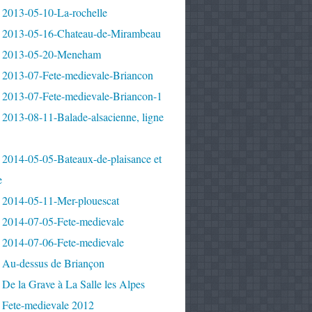
 2013-05-10-La-rochelle
 2013-05-16-Chateau-de-Mirambeau
 2013-05-20-Meneham
 2013-07-Fete-medievale-Briancon
 2013-07-Fete-medievale-Briancon-1
2013-08-11-Balade-alsacienne, ligne
 2014-05-05-Bateaux-de-plaisance et
e
 2014-05-11-Mer-plouescat
 2014-07-05-Fete-medievale
 2014-07-06-Fete-medievale
 Au-dessus de Briançon
De la Grave à La Salle les Alpes
 Fete-medievale 2012