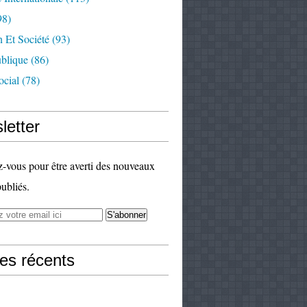
98)
 Et Société
(93)
ublique
(86)
ocial
(78)
letter
vous pour être averti des nouveaux
publiés.
les récents