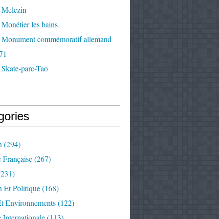
 Melezin
Monétier les bains
 Monument commémoratif allemand
71
 Skate-parc-Tao
gories
n
(294)
e Française
(267)
231)
 Et Politique
(168)
Et Environnements
(122)
e Internationale
(113)