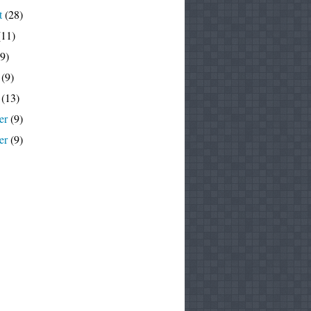
t
(28)
11)
9)
(9)
(13)
er
(9)
er
(9)