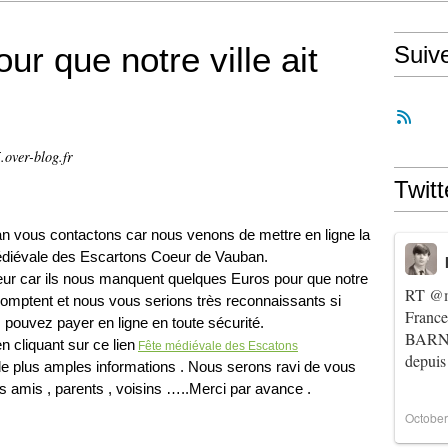
ur que notre ville ait
Suiv
.over-blog.fr
Twitt
 vous contactons car nous venons de mettre en ligne la 
édiévale des Escartons Coeur de Vauban.
r car ils nous manquent quelques Euros pour que notre 
RT
@m
comptent et nous vous serions très reconnaissants si 
Franc
 pouvez payer en ligne en toute sécurité.
BARNIE
 cliquant sur ce lien
Fête médiévale des Escatons
depuis
e plus amples informations . Nous serons ravi de vous 
 amis , parents , voisins …..Merci par avance .
October