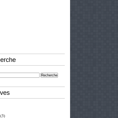
erche
ives
(3)