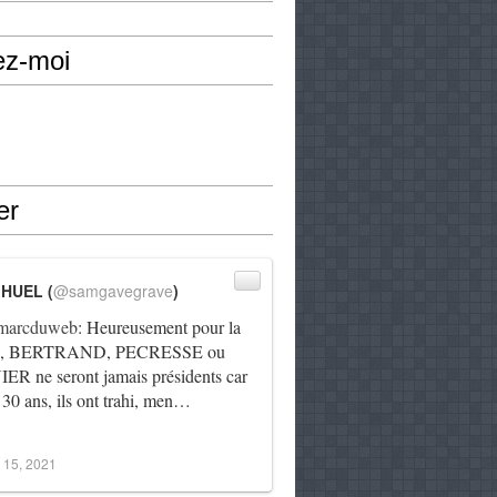
ez-moi
er
IHUEL (
@samgavegrave
)
arcduweb
: Heureusement pour la
e, BERTRAND, PECRESSE ou
R ne seront jamais présidents car
 30 ans, ils ont trahi, men…
 15, 2021