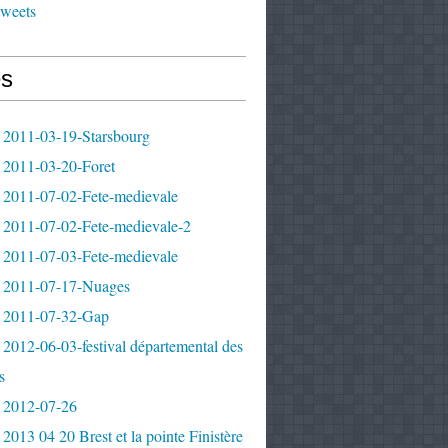
tweets
s
 2011-03-19-Starsbourg
 2011-03-20-Foret
 2011-07-02-Fete-medievale
 2011-07-02-Fete-medievale-2
 2011-07-03-Fete-medievale
 2011-07-17-Nuages
 2011-07-32-Gap
2012-06-03-festival départemental des
s
 2012-07-26
2013 04 20 Brest et la pointe Finistère