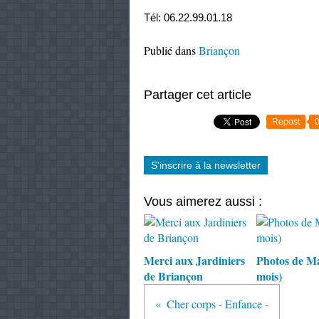
Tél: 06.22.99.01.18 
Publié dans
Briançon
Partager cet article
Repost
S'inscrire à la newsletter
Vous aimerez aussi :
Merci aux Jardiniers
Photos de M
de Briançon
mois)
Cher corps - Enfance -