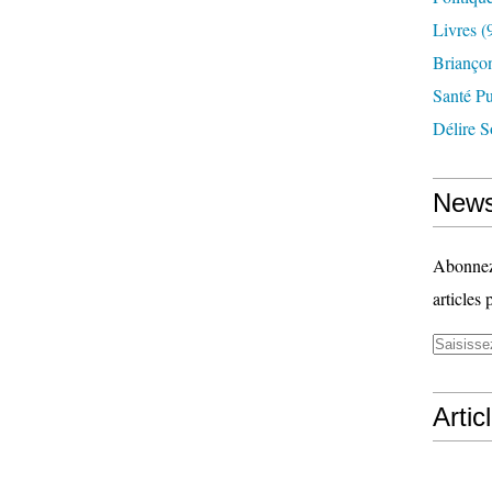
Livres
(
Briançon
Santé P
Délire S
News
Abonnez-
articles 
Artic