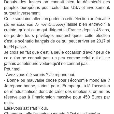
Depuis des lustres on connait bien le désintérêt des
peuples européens pour celui des USA et inversement,
surtout inversement.
Cette soudaine attention portée à cette élection américaine
laisse bien entrevoir la
(Je ne parle pas de nos énarques)
crainte, qu'ont ceux qui dirigent la France depuis 45 ans,
de perdre leurs privilèges monarchiques, cette élection
c'est le scénario français de ce qui peut arriver en 2017 si
le FN passe.
Je crois en fait que c'est la seule occasion d'avoir peur de
ce qu'on ne connait pas, un peu comme celui qui dit ne
jamais acheter une voiture qu'il ne connait pas.
Pour moi :
- Avez-vous été surpris ? Je répond oui.
- Bonne ou mauvaise chose pour l'économie mondiale ?
Je répond bonne, surtout pour l'Europe qui a là l'occasion
de réindustrialiser, donc de créer des emplois si on ne les
réserve pas à l'immigration massive pour 450 Euros par
mois.
Etes-vous satisfait ? oui.
Changera-t-elle l'avenir du monde ? Oui et je l'espère.