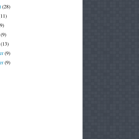
t
(28)
11)
9)
(9)
(13)
er
(9)
er
(9)