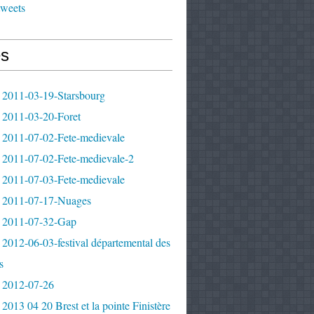
tweets
s
 2011-03-19-Starsbourg
 2011-03-20-Foret
 2011-07-02-Fete-medievale
 2011-07-02-Fete-medievale-2
 2011-07-03-Fete-medievale
 2011-07-17-Nuages
 2011-07-32-Gap
2012-06-03-festival départemental des
s
 2012-07-26
2013 04 20 Brest et la pointe Finistère