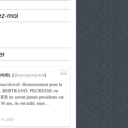
ez-moi
er
IHUEL (
@samgavegrave
)
arcduweb
: Heureusement pour la
e, BERTRAND, PECRESSE ou
R ne seront jamais présidents car
 30 ans, ils ont trahi, men…
 15, 2021