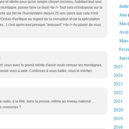
re et stérile pour qu'un simple citoyen inconnu, habitant tout seul
Juille
ntagne, puisse faire ce bruit.<br /> Tout cela m'indispose sur la
le qui fait de l'humanitaire depuis 25 ans (alors que cela n'est
Juin
(
'Océan Pacifique au regard de la corruption et de la spéculation
Mai
(
s...) c'est après tout presque "amusant" !<br /> Au plaisir de vous
Avril
Mars
Févri
Janvi
3
t, vous avez le grand mérite d'avoir voulu remuer les montagnes,
2025
 seule vous a aidé. Continuez à vous battre, vous le méritez.
2024
2023
2022
2021
 la radio, à la télé, dans la presse, même au niveau national ...
es conneries ?
2020
2019
2018