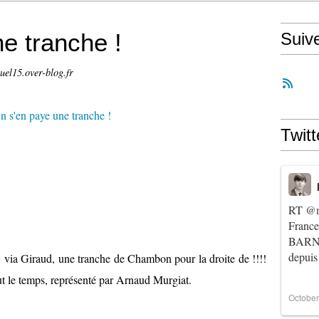
e tranche !
Suiv
uel15.over-blog.fr
Twitt
RT
@m
Franc
BARNIE
depuis
ia Giraud, une tranche de Chambon pour la droite de !!!!
ut le temps, représenté par Arnaud Murgiat.
October