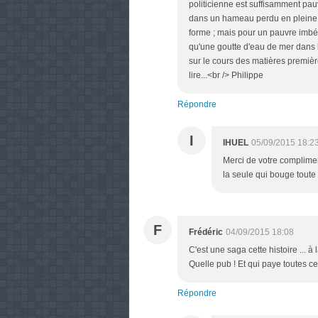
politicienne est suffisamment pauv
dans un hameau perdu en pleine mo
forme ; mais pour un pauvre imbéci
qu'une goutte d'eau de mer dans l
sur le cours des matières première
lire...<br /> Philippe
Répondre
I
IHUEL
05/09/2015 18:2
Merci de votre complimen
la seule qui bouge toute
F
Frédéric
04/09/2015 18:08
C'est une saga cette histoire ... à
Quelle pub ! Et qui paye toutes c
Répondre