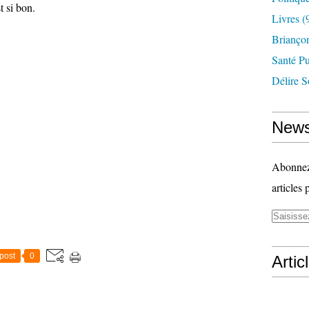
t si bon.
Livres
(
Briançon
Santé P
Délire S
News
Abonnez-
articles 
post
0
Artic