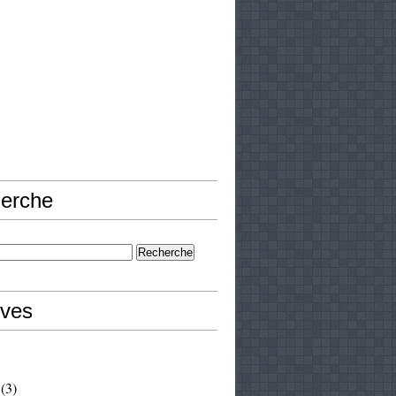
erche
ives
(3)