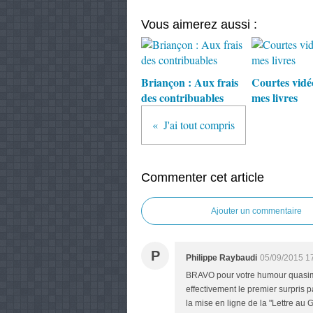
Vous aimerez aussi :
Briançon : Aux frais
Courtes vidé
des contribuables
mes livres
J'ai tout compris
Commenter cet article
Ajouter un commentaire
P
Philippe Raybaudi
05/09/2015 1
BRAVO pour votre humour quasime
effectivement le premier surpris 
la mise en ligne de la "Lettre au 