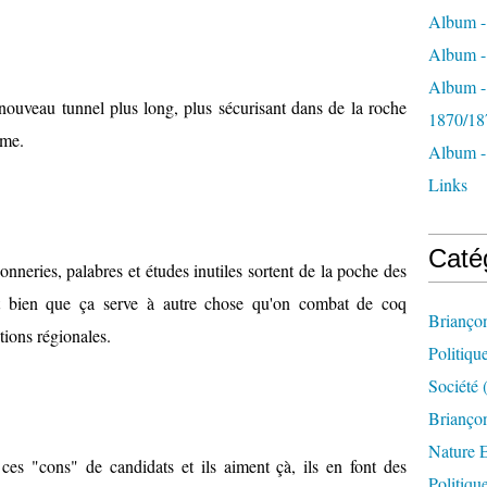
Album -
Album - 
Album -
ouveau tunnel plus long, plus sécurisant dans de la roche
1870/18
ème.
Album -
Links
Caté
nneries, palabres et études inutiles sortent de la poche des
ent bien que ça serve à autre chose qu'on combat de coq
Brianço
tions régionales.
Politiqu
Société
(
Briançon
Nature 
 ces "cons" de candidats et ils aiment çà, ils en font des
Politiqu