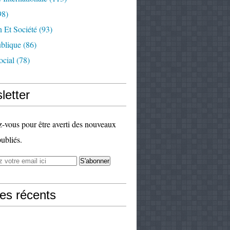
98)
 Et Société
(93)
ublique
(86)
ocial
(78)
letter
vous pour être averti des nouveaux
publiés.
les récents