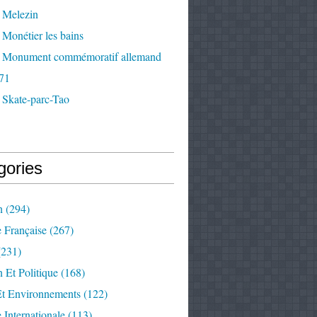
 Melezin
Monétier les bains
 Monument commémoratif allemand
71
 Skate-parc-Tao
gories
n
(294)
e Française
(267)
231)
 Et Politique
(168)
Et Environnements
(122)
e Internationale
(113)