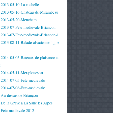
 2013-05-10-La-rochelle
 2013-05-16-Chateau-de-Mirambeau
 2013-05-20-Meneham
 2013-07-Fete-medievale-Briancon
 2013-07-Fete-medievale-Briancon-1
2013-08-11-Balade-alsacienne, ligne
 2014-05-05-Bateaux-de-plaisance et
e
 2014-05-11-Mer-plouescat
 2014-07-05-Fete-medievale
 2014-07-06-Fete-medievale
 Au-dessus de Briançon
De la Grave à La Salle les Alpes
 Fete-medievale 2012