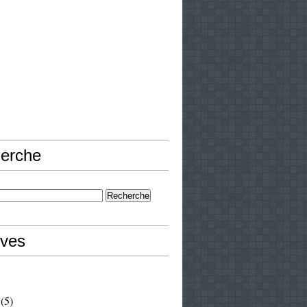
erche
ives
(5)