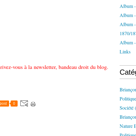
Album -
Album - 
Album -
1870/18
Album -
Links
rivez-vous à la newsletter, bandeau droit du blog.
Caté
Brianço
Politiqu
post
0
Société
(
Briançon
Nature 
Politiqu