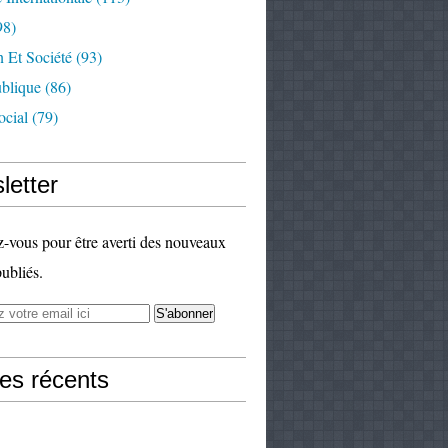
98)
 Et Société
(93)
ublique
(86)
ocial
(79)
letter
vous pour être averti des nouveaux
publiés.
les récents