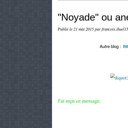
"Noyade" ou an
Publié le
21 mai 2015
par francois.ihuel15
Autre blog :
ht
J'ai reçu ce message.