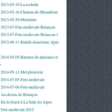
 2013-05-10-La-rochelle
 2013-05-16-Chateau-de-Mirambeau
 2013-05-20-Meneham
 2013-07-Fete-medievale-Briancon
 2013-07-Fete-medievale-Briancon-1
2013-08-11-Balade-alsacienne, ligne
 2014-05-05-Bateaux-de-plaisance et
e
 2014-05-11-Mer-plouescat
 2014-07-05-Fete-medievale
 2014-07-06-Fete-medievale
 Au-dessus de Briançon
De la Grave à La Salle les Alpes
 Fete-medievale 2012