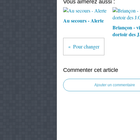
Vous aimerez aussi :
Au secours - Alerte
Briançon - vi
dortoir des J
Pour changer
Commenter cet article
Ajouter un commentaire