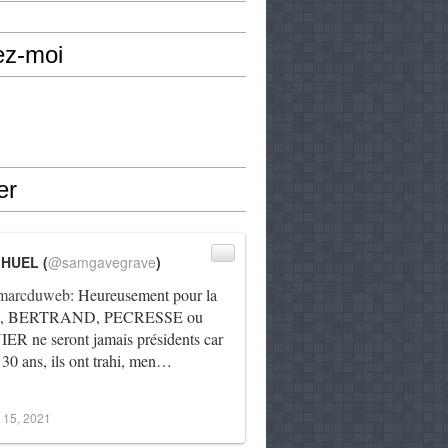
ez-moi
er
IHUEL (
@samgavegrave
)
arcduweb
: Heureusement pour la
e, BERTRAND, PECRESSE ou
R ne seront jamais présidents car
 30 ans, ils ont trahi, men…
 15, 2021