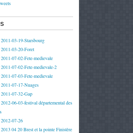
tweets
s
 2011-03-19-Starsbourg
 2011-03-20-Foret
 2011-07-02-Fete-medievale
 2011-07-02-Fete-medievale-2
 2011-07-03-Fete-medievale
 2011-07-17-Nuages
 2011-07-32-Gap
2012-06-03-festival départemental des
s
 2012-07-26
2013 04 20 Brest et la pointe Finistère