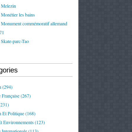
 Melezin
Monétier les bains
 Monument commémoratif allemand
71
 Skate-parc-Tao
gories
n
(294)
e Française
(267)
231)
 Et Politique
(168)
Et Environnements
(123)
e Internationale
(113)