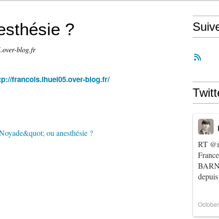
esthésie ?
Suiv
.over-blog.fr
tp://francois.ihuel05.over-blog.fr/
Twitt
RT
@m
Franc
BARNIE
depuis
October