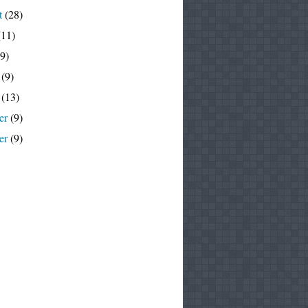
t
(28)
11)
9)
(9)
(13)
er
(9)
er
(9)