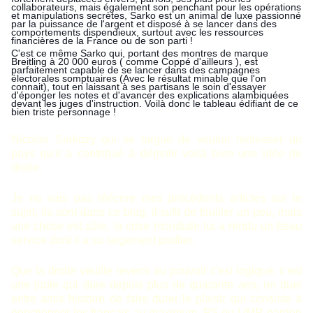
collaborateurs, mais également son penchant pour les opérations
et manipulations secrètes, Sarko est un animal de luxe passionné
par la puissance de l'argent et disposé à se lancer dans des
comportements dispendieux, surtout avec les ressources
financières de la France ou de son parti !
C'est ce même Sarko qui, portant des montres de marque
Breitling à 20 000 euros ( comme Coppé d'ailleurs ), est
parfaitement capable de se lancer dans des campagnes
électorales somptuaires (Avec le résultat minable que l'on
connait), tout en laissant à ses partisans le soin d'essayer
d'éponger les notes et d'avancer des explications alambiquées
devant les juges d'instruction. Voilà donc le tableau édifiant de ce
bien triste personnage !
Nicolas Sarkozy
qui se targue de vouloir redresser un
pays qu'il a contribué à démolir voilà bien une idée de
droite.
Je ne vais pas réécrire mes précédents articles sur le
sujet, ils sont dans ce blog, il sufit de fouiller un peu, mais
une chose est sûre, la crise mondiale lui a rendu un beau
service dont il a su largement profiter.
Que la droite veuille revenir au pouvoir c'est logique, c'est
une joute qui dure depuis plus de quarante ans, un duel
entre amis histoire de faire durer le plaisir qui consiste à
ponctionner les français au maximum, PS ou UMP, pardon