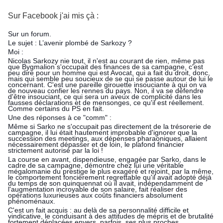
Sur
Facebook j'ai
mis çà :
Sur un forum.
Le sujet : L’avenir plombé de Sarkozy ?
Moi :
Nicolas Sarkozy nie tout, il n'est au courant de rien, même pas
que Bygmalion s'occupait des finances de sa campagne, c'est
peu dire pour un homme qui est Avocat, qui a fait du droit, donc,
mais qui semble peu soucieux de se qui se passe autour de lui le
concernant. C'est une pareille girouette insouciante à qui on va
de nouveau confier les rennes du pays. Non, il va se défendre
d'être insouciant, ce qui sera un aveux de complicité dans les
fausses déclarations et de mensonges, ce qu'il est réellement.
Comme certains du PS en fait.
Une des réponses à ce "comm" :
Même si Sarko ne s'occupait pas directement de la trésorerie de
campagne, il lui était hautement improbable d'ignorer que la
succession des meetings, aux dépenses pharaoniques, allaient
nécessairement dépasser et de loin, le plafond financier
strictement autorisé par la loi !
La course en avant, dispendieuse, engagée par Sarko, dans le
cadre de sa campagne, démontre chez lui une véritable
mégalomanie du prestige le plus exagéré et rejoint, par la même,
le comportement foncièrement regrettable qu'il avait adopté déjà
du temps de son quinquennat où il avait, indépendamment de
l'augmentation incroyable de son salaire, fait réaliser des
opérations luxurieuses aux coûts financiers absolument
phénoménaux.
C'est un fait acquis : au delà de sa personnalité difficile et
vindicative, le conduisant à des attitudes de mépris et de brutalité
fortement déplacées envers, parfois, ses plus proches