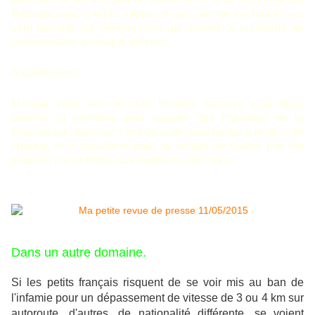
Républicains, c'est la même chose, comme les baisés qui
sont toujours les mêmes mais qui aiment çà puisqu'ils en
redemandent à chaque élection.
A suivre donc.
Manuel Valls veut démolir Nicolas Sarkozy pour deux
raisons, la première pour pouvoir être Président de la
République, puisque c'est celui de gauche qui a le plus de
chance, et la deuxième pour se venger de n'avoir pas été
soutenu par la droite aux dernières élections.
Dans un autre domaine.
Si les petits français risquent de se voir mis au ban de
l'infamie pour un dépassement de vitesse de 3 ou 4 km sur
autoroute, d'autres, de nationalité différente, se voient