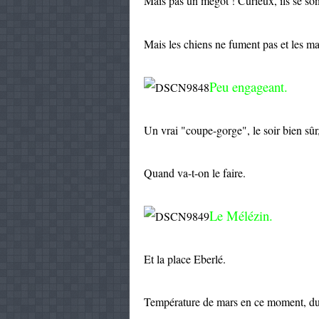
Mais pas un mégot ! Curieux, ils se so
Mais les chiens ne fument pas et les ma
Peu engageant.
Un vrai "coupe-gorge", le soir bien sûr,
Quand va-t-on le faire.
Le Mélézin.
Et la place Eberlé.
Température de mars en ce moment, du