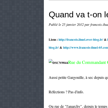
Quand va t-on le
Publié le
25 janvier 2012
par francois.ihu
Liens :
http://francois.ihuel.over-blog.fr/
&
blog.fr/
&
http://www.francois-ihuel-05.co
Rue du Commandant C
Aussi petite Gargouille, à sec depuis q
Réfections ? Pas d'info.
Ou rue de "l'anarchy", depuis le temps qu