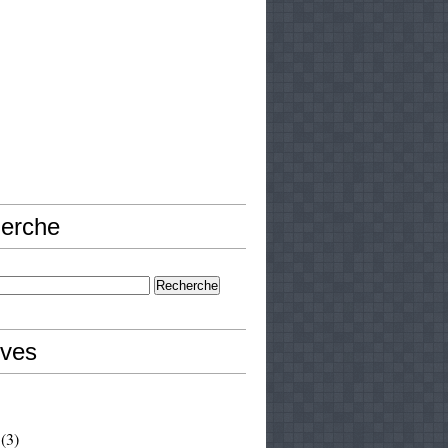
erche
ives
(3)