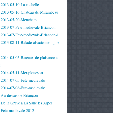
 2013-05-10-La-rochelle
 2013-05-16-Chateau-de-Mirambeau
 2013-05-20-Meneham
 2013-07-Fete-medievale-Briancon
 2013-07-Fete-medievale-Briancon-1
2013-08-11-Balade-alsacienne, ligne
 2014-05-05-Bateaux-de-plaisance et
e
 2014-05-11-Mer-plouescat
 2014-07-05-Fete-medievale
 2014-07-06-Fete-medievale
 Au-dessus de Briançon
De la Grave à La Salle les Alpes
 Fete-medievale 2012