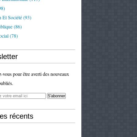
98)
 Et Société
(93)
ublique
(86)
ocial
(78)
letter
vous pour être averti des nouveaux
publiés.
les récents