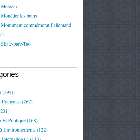
 Melezin
Monétier les bains
 Monument commémoratif allemand
71
 Skate-parc-Tao
gories
n
(294)
e Française
(267)
231)
 Et Politique
(168)
Et Environnements
(122)
e Internationale
(113)