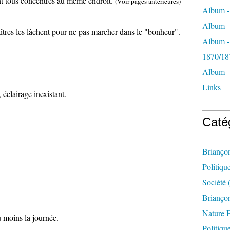
nt tous concentrés au même endroit.
(Voir pages antérieures)
Album -
Album - 
îtres les lâchent pour ne pas marcher dans le "bonheur".
Album -
1870/18
Album -
Links
 éclairage inexistant.
Caté
Brianço
Politiqu
Société
(
Briançon
Nature 
 moins la journée.
Politiqu