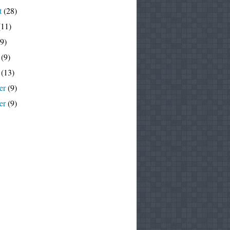
t
(28)
11)
9)
(9)
(13)
er
(9)
er
(9)