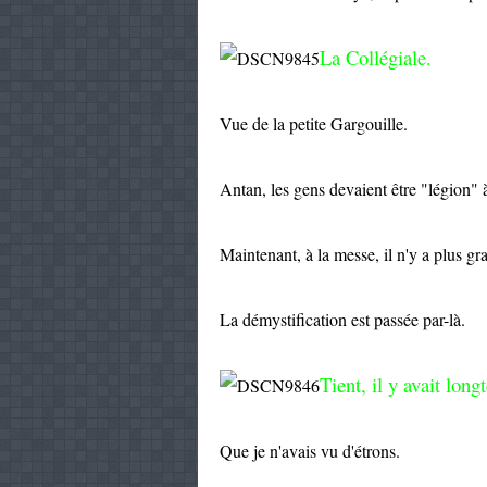
La Collégiale.
Vue de la petite Gargouille.
Antan, les gens devaient être "légion" à
Maintenant, à la messe, il n'y a plus g
La démystification est passée par-là.
Tient, il y avait lon
Que je n'avais vu d'étrons.