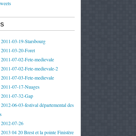
tweets
s
 2011-03-19-Starsbourg
 2011-03-20-Foret
 2011-07-02-Fete-medievale
 2011-07-02-Fete-medievale-2
 2011-07-03-Fete-medievale
 2011-07-17-Nuages
 2011-07-32-Gap
2012-06-03-festival départemental des
s
 2012-07-26
2013 04 20 Brest et la pointe Finistère