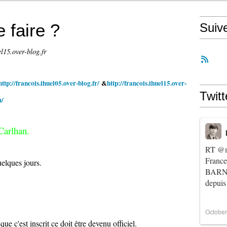
 faire ?
Suiv
el15.over-blog.fr
http://francois.ihuel05.over-blog.fr/
&
http://francois.ihuel15.over-
Twitt
m/
arlhan.
RT
@m
Franc
uelques jours.
BARNIE
depuis
October
e c'est inscrit ce doit être devenu officiel.