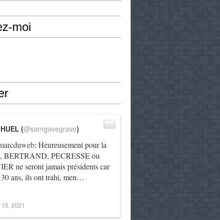
ez-moi
er
IHUEL (
@samgavegrave
)
arcduweb
: Heureusement pour la
e, BERTRAND, PECRESSE ou
R ne seront jamais présidents car
 30 ans, ils ont trahi, men…
 15, 2021