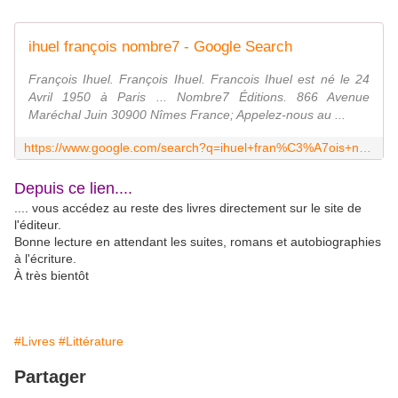
ihuel françois nombre7 - Google Search
François Ihuel. François Ihuel. Francois Ihuel est né le 24
Avril 1950 à Paris ... Nombre7 Éditions. 866 Avenue
Maréchal Juin 30900 Nîmes France; Appelez-nous au ...
https://www.google.com/search?q=ihuel+fran%C3%A7ois+nombre7&sca_esv=600400644&rlz=1C5CHFA_enFR811FR811&sxsrf=ACQVn092wqA47TK4r0sZ1dE5D_WWIRQW6A%3A1705941587410&ei=U5quZeTbGIiNkdUPwbq-0A8&oq=ihuel+fran%C3%A7ois&gs_lp=Egxnd3Mtd2l6LXNlcnAiD2lodWVsIGZyYW7Dp29pcyoCCAAyBxAjGLADGCcyCRAAGAgYHhiwA0iLElAAWABwAXgAkAEAmAEAoAEAqgEAuAEByAEA4gMEGAEgQYgGAZAGAg&sclient=gws-wiz-serp
Depuis ce lien....
.... vous accédez au reste des livres directement sur le site de
l'éditeur.
Bonne lecture en attendant les suites, romans et autobiographies
à l'écriture.
À très bientôt
#Livres
#Littérature
Partager