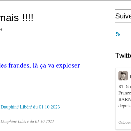
ais !!!!
Suiv
el
Twitt
des fraudes, là ça va exploser
RT
@m
Franc
BARNIE
depuis
 Dauphiné Libéré du 01 10 2023
October