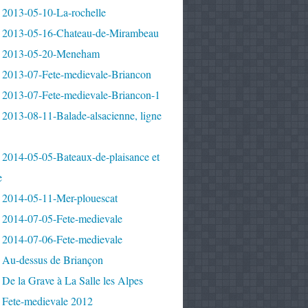
 2013-05-10-La-rochelle
 2013-05-16-Chateau-de-Mirambeau
 2013-05-20-Meneham
 2013-07-Fete-medievale-Briancon
 2013-07-Fete-medievale-Briancon-1
2013-08-11-Balade-alsacienne, ligne
 2014-05-05-Bateaux-de-plaisance et
e
 2014-05-11-Mer-plouescat
 2014-07-05-Fete-medievale
 2014-07-06-Fete-medievale
 Au-dessus de Briançon
De la Grave à La Salle les Alpes
 Fete-medievale 2012