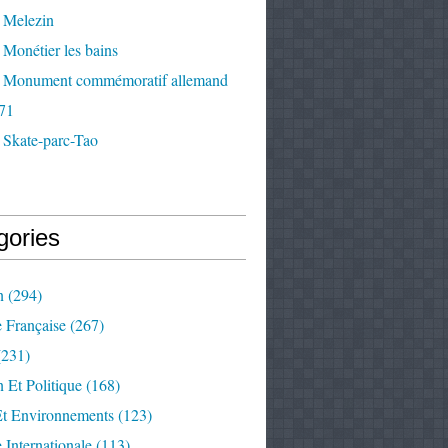
 Melezin
Monétier les bains
 Monument commémoratif allemand
71
 Skate-parc-Tao
gories
n
(294)
e Française
(267)
231)
 Et Politique
(168)
Et Environnements
(123)
e Internationale
(113)