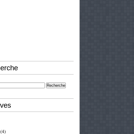
erche
ives
(4)