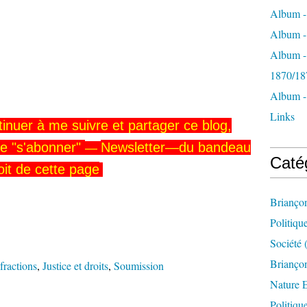
Album -
Album - 
Album -
1870/18
Album -
Links
tinuer
à me
suivre
et partager ce blog,
ue
"s'abonner"
Newsletter—
du
bandeau
—
Caté
oit
de cette page
Brianço
Politiqu
Société
(
Briançon
fractions
,
Justice et droits
,
Soumission
Nature 
Politiqu