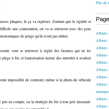
Plus de 
.
Page
usses plaques, là ça va exploser, d'autant que la rigidité et
difficile une contestation, on va se retrouver avec des gens
Album -
tronomiques de péage qu'ils n'ont pas utilisé.
Album -
Album -
oroute vont se retrouver à régler des factures qui ne les
Album -
piège à fric et l'autorisation laxiste des autorités à avaliser
Album -
Album -
Album -
devenir impossible de contester, même si la photo du véhicule
Album - 
musique
Album -
pris en compte, ou la stratégie du fric à tout prix laisserait-
Album - 
ter ce qui s'avère incontestable ?