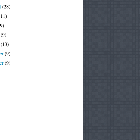
t
(28)
11)
9)
(9)
(13)
er
(9)
er
(9)