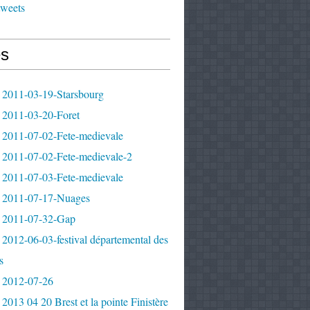
tweets
s
 2011-03-19-Starsbourg
 2011-03-20-Foret
 2011-07-02-Fete-medievale
 2011-07-02-Fete-medievale-2
 2011-07-03-Fete-medievale
 2011-07-17-Nuages
 2011-07-32-Gap
2012-06-03-festival départemental des
s
 2012-07-26
2013 04 20 Brest et la pointe Finistère