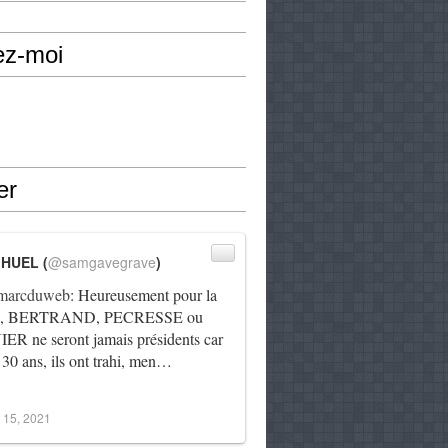
ez-moi
er
IHUEL (
@samgavegrave
)
arcduweb
: Heureusement pour la
e, BERTRAND, PECRESSE ou
R ne seront jamais présidents car
 30 ans, ils ont trahi, men…
 15, 2021