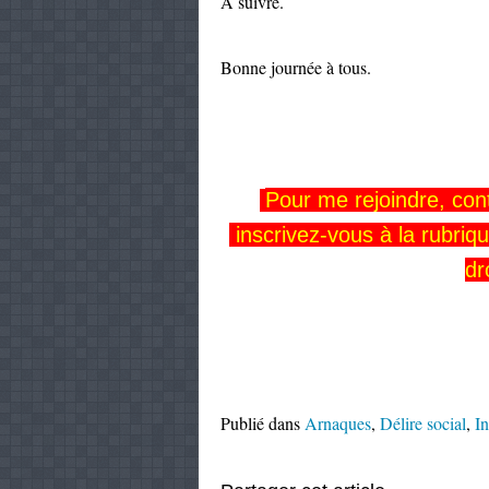
À suivre.
Bonne journée à tous.
Pour me rejoindre,
con
inscrivez-vous
à la rubriq
dr
Publié dans
Arnaques
,
Délire social
,
In