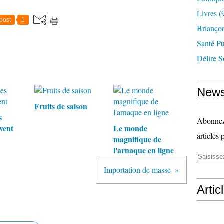
Livres
(
post
1
Briançon
Santé P
Délire S
News
Fruits de saison
s
Abonnez-
ivent
Le monde
articles 
magnifique de
l'arnaque en ligne
Importation de masse
Artic