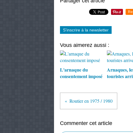
Partager cet article
Re
S'inscrire à la newsletter
Vous aimerez aussi :
L'arnaque du
Arnaques, le
consentement imposé
touristes arr
Routier en 1975 / 1980
Commenter cet article