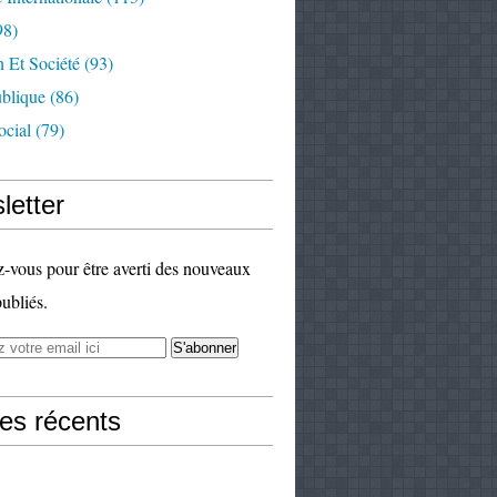
98)
 Et Société
(93)
ublique
(86)
ocial
(79)
letter
vous pour être averti des nouveaux
publiés.
les récents