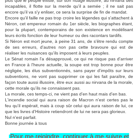
plus que le peuple existe, sur son nuage illusoire, au nirvana des
incapables, il flotte sur la merde qu'il a semée ; il ne sait pas
encore qu'il va s'y enliser, ce sera la surprise de fin de mandat.
Encore qu'il faille ne pas trop croire les légendes qui s'attachent à
Néron, cet empereur romain du 1er siècle, les biographes étant,
pour la plupart, contemporains de son existence en modélisant
leurs écrits fonction de leur humeur ou des racontars tardifs.
Si Néron est mort jeune, à peine 31 ans, de s'être rendu compte
de ses erreurs, d'autres non pas cette bravoure qui est de
réaliser les nuisances qu'ils imposent à leurs peuples.
Le Sénat romain l'a désapprouvé, ce qui ne risque pas d'arriver
en France à l'heure actuelle, la soupe est trop bonne pour être
négligée, les élus subventionnés, sans payer d'impôts sur leurs
subventions, ne vont pas supprimer ce qui les fait paraître, de
façon toute aussi illusoire, être eux aussi au nirvana de la morale,
cette morale qu'ils ne connaissent pas.
La morale, ces temps-ci, ne vient pas d'en haut mais d'en bas.
L'incendie social qui aura raison de Macron n'est certes pas le
feu qu'il espérait, mais à coup sûr celui qui aura raison de lui, ce
que les livres d'Histoire retiendront de lui ne sera pas glorieux.
Nul n'est parfait.
Bonne journée à tous
Pour me rejoindre,
continuer à me
suivre
et