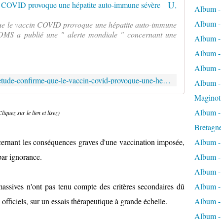
Une étude confirme que le vaccin COVID provoque une hépatite auto-immune sévère
Album -
Album -
que le vaccin COVID provoque une hépatite auto-immune
'OMS a publié une " alerte mondiale " concernant une
Album -
Album -
Album -
https://reseauinternational.net/une-etude-confirme-que-le-vaccin-covid-provoque-une-hepatite-auto-immune-severe/
Album - 
Maginot
Album -
Cliquez sur le lien et lisez)
Bretagn
oncernant les conséquences graves d'une vaccination imposée,
Album -
par ignorance.
Album -
Album -
assives n'ont pas tenu compte des critères secondaires dû
Album -
 officiels, sur un essais thérapeutique à grande échelle.
Album - 
Album -