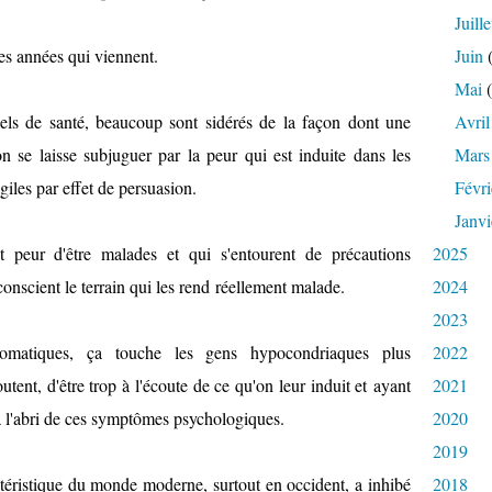
Juille
les années qui viennent.
Juin
(
Mai
(
nels de santé, beaucoup sont sidérés de la façon dont une
Avril
n se laisse subjuguer par la peur qui est induite dans les
Mars
ragiles par effet de persuasion.
Févri
Janvi
 peur d'être malades et qui s'entourent de précautions
2025
r conscient le terrain qui les rend réellement malade.
2024
2023
somatiques, ça touche les gens hypocondriaques plus
2022
tent, d'être trop à l'écoute de ce qu'on leur induit et ayant
2021
 à l'abri de ces symptômes psychologiques.
2020
2019
ractéristique du monde moderne, surtout en occident, a inhibé
2018