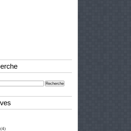
erche
ives
(4)