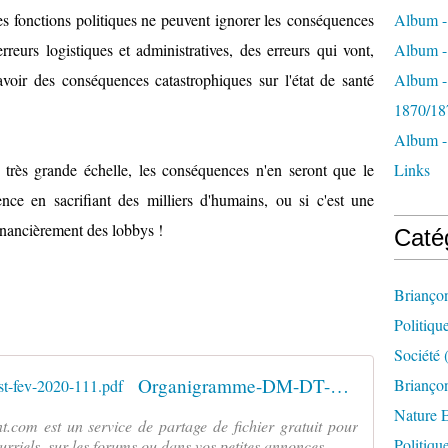
s fonctions politiques ne peuvent ignorer les conséquences
Album -
rreurs logistiques et administratives, des erreurs qui vont,
Album - 
avoir des conséquences catastrophiques sur l'état de santé
Album -
1870/18
Album -
 très grande échelle, les conséquences n'en seront que le
Links
cience en sacrifiant des milliers d'humains, ou si c'est une
inancièrement des lobbys !
Caté
Brianço
Politiqu
Société
(
Organigramme-DM-DT-Grand-Est-fev-2020-111.pdf
Briançon
Nature 
nt.com est un service de partage de fichier gratuit pour
Politiqu
rriels, sur les forums ou dans vos petites annonces.