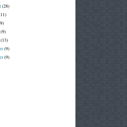
t
(28)
11)
9)
(9)
(13)
er
(9)
er
(9)