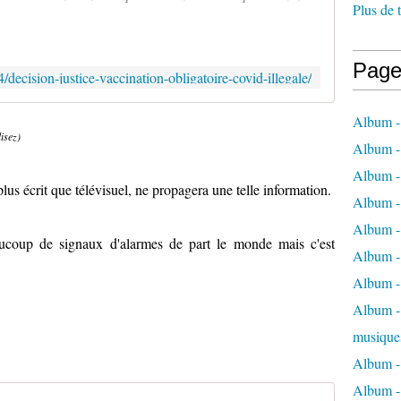
Plus de 
Page
4/decision-justice-vaccination-obligatoire-covid-illegale/
Album -
lisez)
Album -
Album -
plus écrit que télévisuel, ne propagera une telle information.
Album -
Album -
eaucoup de signaux d'alarmes de part le monde mais c'est
Album -
Album -
Album - 
musique
Album -
Album - 