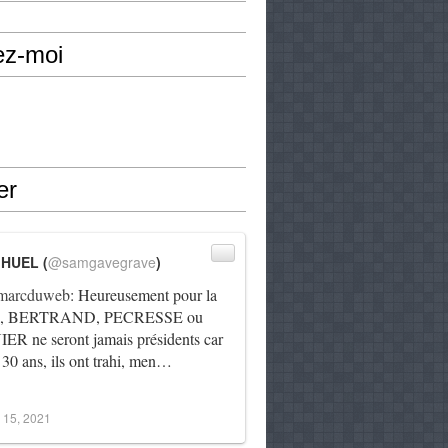
ez-moi
er
IHUEL (
@samgavegrave
)
arcduweb
: Heureusement pour la
e, BERTRAND, PECRESSE ou
R ne seront jamais présidents car
 30 ans, ils ont trahi, men…
 15, 2021