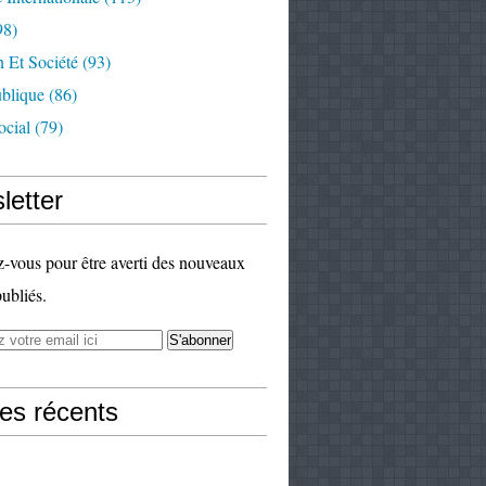
98)
 Et Société
(93)
ublique
(86)
ocial
(79)
letter
vous pour être averti des nouveaux
publiés.
les récents