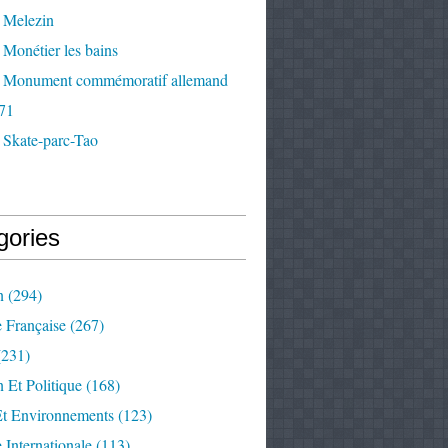
 Melezin
Monétier les bains
 Monument commémoratif allemand
71
 Skate-parc-Tao
gories
n
(294)
e Française
(267)
231)
 Et Politique
(168)
Et Environnements
(123)
e Internationale
(113)