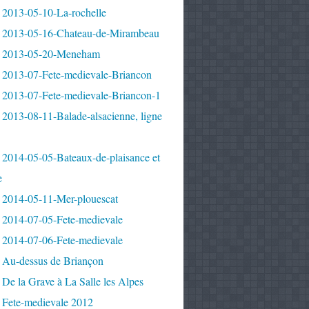
 2013-05-10-La-rochelle
 2013-05-16-Chateau-de-Mirambeau
 2013-05-20-Meneham
 2013-07-Fete-medievale-Briancon
 2013-07-Fete-medievale-Briancon-1
2013-08-11-Balade-alsacienne, ligne
 2014-05-05-Bateaux-de-plaisance et
e
 2014-05-11-Mer-plouescat
 2014-07-05-Fete-medievale
 2014-07-06-Fete-medievale
 Au-dessus de Briançon
De la Grave à La Salle les Alpes
 Fete-medievale 2012