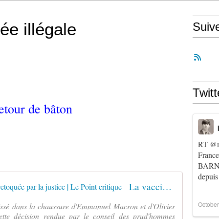
ée illégale
Suiv
Twitt
etour de bâton
RT
@m
Franc
BARNIE
depuis
La vaccination contre le COVID retoquée par la justice | Le Point critique
October
glissé dans la chaussure d'Emmanuel Macron et d'Olivier
tte décision rendue par le conseil des prud'hommes