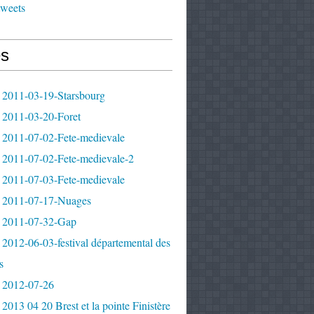
tweets
s
 2011-03-19-Starsbourg
 2011-03-20-Foret
 2011-07-02-Fete-medievale
 2011-07-02-Fete-medievale-2
 2011-07-03-Fete-medievale
 2011-07-17-Nuages
 2011-07-32-Gap
2012-06-03-festival départemental des
s
 2012-07-26
2013 04 20 Brest et la pointe Finistère