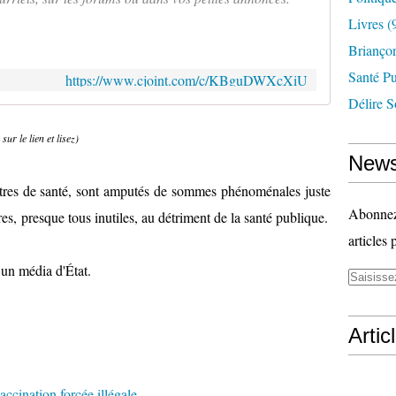
Livres
(
Briançon
Santé P
https://www.cjoint.com/c/KBguDWXcXiU
Délire S
sur le lien et lisez)
News
utres de santé, sont amputés de sommes phénoménales juste
Abonnez-
es, presque tous inutiles, au détriment de la santé publique.
articles 
 un média d'État.
Artic