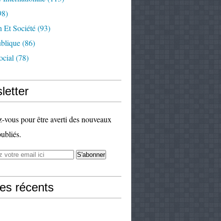
98)
 Et Société
(93)
ublique
(86)
ocial
(78)
letter
vous pour être averti des nouveaux
publiés.
les récents