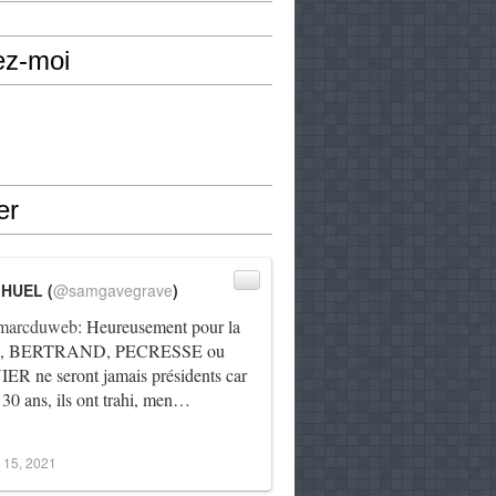
ez-moi
er
IHUEL (
@samgavegrave
)
arcduweb
: Heureusement pour la
e, BERTRAND, PECRESSE ou
R ne seront jamais présidents car
 30 ans, ils ont trahi, men…
 15, 2021