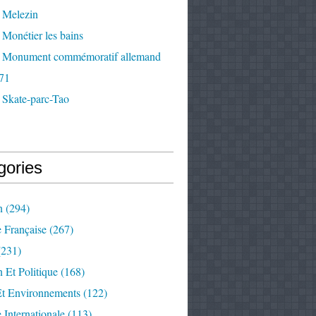
 Melezin
Monétier les bains
 Monument commémoratif allemand
71
 Skate-parc-Tao
gories
n
(294)
e Française
(267)
231)
 Et Politique
(168)
Et Environnements
(122)
e Internationale
(113)