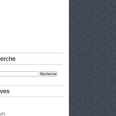
erche
ives
(3)