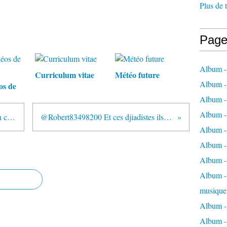
Plus de 
Page
Album -
Curriculum vitae
Météo future
Album -
os de
Album -
Album -
RN c'est maintenant qu'il faut bien choisir
@Robert83498200 Et ces djiadistes ils ont...
Album -
Album -
Album -
Album - 
musique
Album -
Album - 