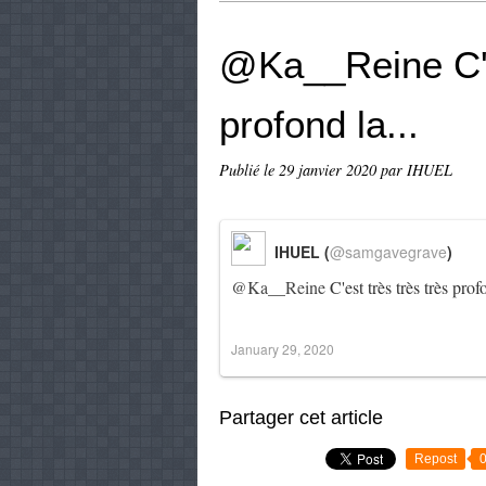
@Ka__Reine C'es
profond la...
Publié le
29 janvier 2020
par IHUEL
IHUEL (
@samgavegrave
)
@Ka__Reine
C'est très très très pro
January 29, 2020
Partager cet article
Repost