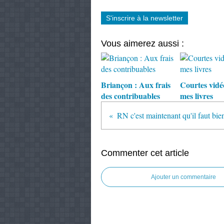
S'inscrire à la newsletter
Vous aimerez aussi :
Briançon : Aux frais
Courtes vidé
des contribuables
mes livres
Commenter cet article
Ajouter un commentaire