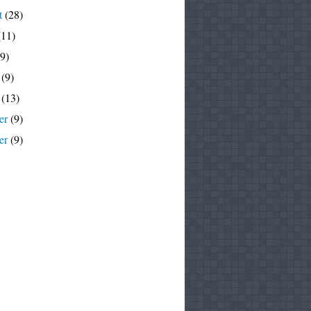
t
(28)
11)
9)
(9)
(13)
er
(9)
er
(9)