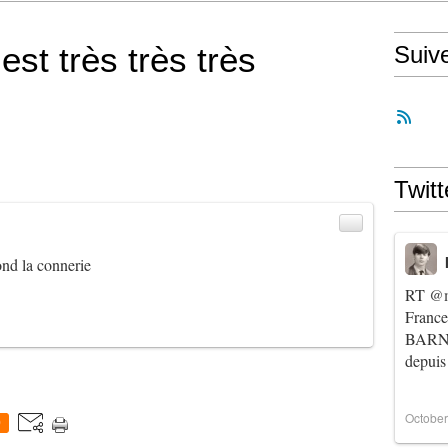
t très très très
Suiv
Twitt
fond la connerie
RT
@m
Franc
BARNIE
depuis
October
0