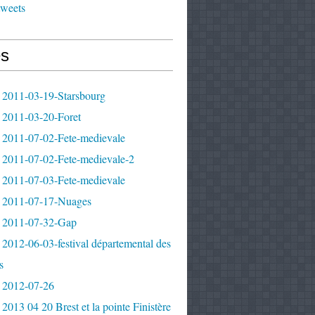
tweets
s
 2011-03-19-Starsbourg
 2011-03-20-Foret
 2011-07-02-Fete-medievale
 2011-07-02-Fete-medievale-2
 2011-07-03-Fete-medievale
 2011-07-17-Nuages
 2011-07-32-Gap
2012-06-03-festival départemental des
s
 2012-07-26
2013 04 20 Brest et la pointe Finistère