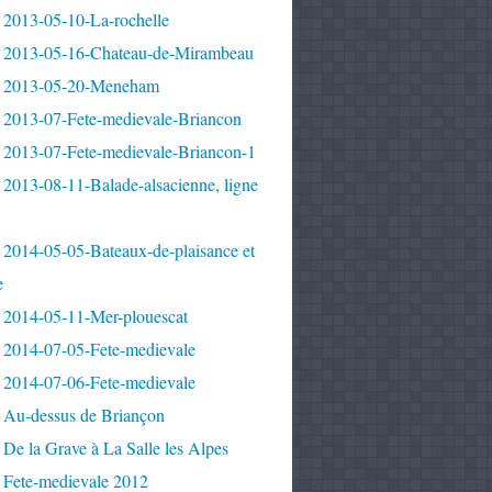
 2013-05-10-La-rochelle
 2013-05-16-Chateau-de-Mirambeau
 2013-05-20-Meneham
 2013-07-Fete-medievale-Briancon
 2013-07-Fete-medievale-Briancon-1
2013-08-11-Balade-alsacienne, ligne
 2014-05-05-Bateaux-de-plaisance et
e
 2014-05-11-Mer-plouescat
 2014-07-05-Fete-medievale
 2014-07-06-Fete-medievale
 Au-dessus de Briançon
De la Grave à La Salle les Alpes
 Fete-medievale 2012