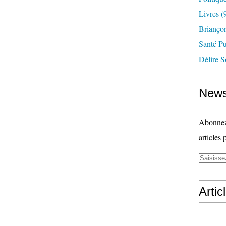
Livres
(
Briançon
Santé P
Délire S
News
Abonnez-
articles 
Artic