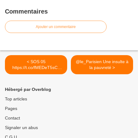
Commentaires
Ajouter un commentaire
< SOS 05
@le_Parisien Une insulte à
https://t.co/fMEDeT5sCc
la pauvreté >
#Sécurité...
Hébergé par Overblog
Top articles
Pages
Contact
Signaler un abus
C.G.U.